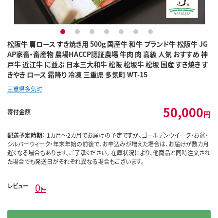
1
2
3
4
5
6
7
松阪牛 肩ロース すき焼き用 500g 国産牛 和牛 ブランド牛 松阪牛 JG
AP家畜・畜産物 農場HACCP認証農場 牛肉 肉 高級 人気 おすすめ 神
戸牛 近江牛 に並ぶ 日本三大和牛 松阪 松坂牛 松坂 国産 すき焼き す
きやき ロース 霜降り 冷凍 三重県 多気町 WT-15
三重県多気町
50,000
寄付金額
円
配送予定時期：
1カ月～2カ月でお届けの予定ですが、ゴールデンウイーク・お盆・
シルバーウィーク・年末年始の前後で、お申込みが増えた場合は、お届けが数カ月
遅くなる場合もあります。ご了承ください。 在庫状況により、他商品と同時注文され
た場合でも発送日がそれぞれ異なる場合もございます。
0
レビュー
件