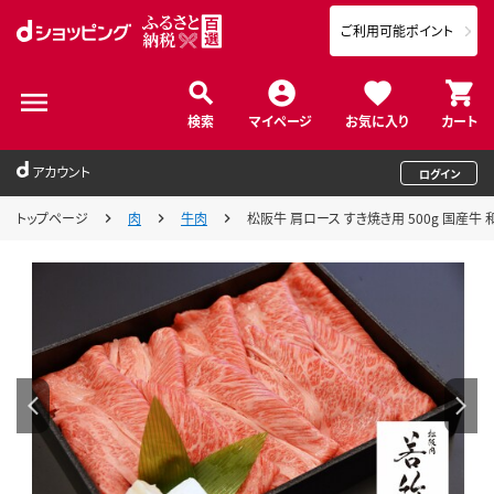
ご利用可能ポイント
検索
マイページ
お気に入り
カート
アカウント
ログイン
トップページ
肉
牛肉
松阪牛 肩ロース すき焼き用 500g 国産牛 