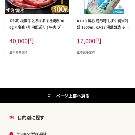
（冷凍）松阪牛 とろける すき焼き 30
KJ-13 鉾杉 弓形穂 しずく 純米吟
0g < 冷凍 >年内配送可 ( 牛肉 ブラ
醸 1800ml KJ-13 河武醸造 ふる
ンド牛 高級 和牛 国産牛 松阪牛 松
さと納税 さけ 金賞 ゴールド 受賞
40,000
円
17,000
円
坂牛 しゃぶしゃぶ 肩ロース 肩 霜
山田錦 アルコール 15度 日本酒 清
ふり肉 霜降りしゃぶしゃぶ 松阪牛
酒 酒 国産 伊勢の国 ライスワイン
とろける 牛肉 しゃぶしゃぶ肉 自宅
三重県 多気町
三重県多気町
三重県多気町
用 ギフト 牛肉 肩ロース 肩 しゃぶ
しゃぶ 松阪牛すき焼き 松阪牛 三重
県 多気町)UOD-05-02
ページ上部へ戻る
目的別に探す
ランキングから探す