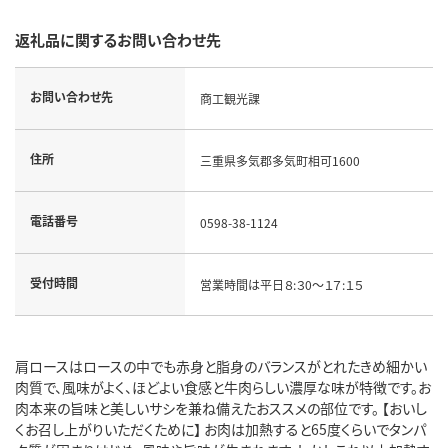
返礼品に関するお問い合わせ先
お問い合わせ先
商工観光課
住所
三重県多気郡多気町相可1600
電話番号
0598-38-1124
受付時間
営業時間は平日８:３0～１７:１５
肩ロースはロースの中でも赤身と脂身のバランスがとれたきめ細かい
肉質で、風味がよく、ほどよい食感と牛肉らしい濃厚な味が特徴です。お
肉本来の旨味と美しいサシを兼ね備えたおススメの部位です。 【おいし
くお召し上がりいただくために】 お肉は加熱すると65度くらいでタンパ