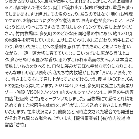
ク質が固まりはじめ、風味や旨味が生まれます。しかしこれ以上加熱す
ると、肉は縮んで硬くなり、肉汁が流れ出て、旨味が失われ、重量も減っ
てしまいます。すき焼きはその名のとおり、煮るのではなく「焼く」お料理
ですので、お鍋のようにグツグツ煮込まず、お肉の色が変わったところが
ちょうどよい食べごろですので、美味しいタイミングでお召し上がりくだ
さい。 竹内牧場は、多気町ののどかな田園地帯の中にあり、約４３０頭
の松阪牛を肥育しています。 エサにこだわり、水にこだわり、素牛にこだ
わり、命をいただくことへの感謝を忘れず、牛たちのことをいつも 想い
ながら、一頭一頭大切に育てています。 口いっぱいに広がる旨味とコ
ク、鼻からぬける豊かな香り、思わずこぼれる満面の笑み。人は本当に
美味しいものを食べると、自然に笑みがこぼれ幸せな気分になります。
そんな味わい深いお肉が、私たち竹内牧場が目指す「おいしいお肉」で
す。 皆さまに安心して召し上がっていただけるよう、農場HACCPとJGA
Pの認証も取得しています。 2021年4月29日、多気町に誕生した商業リ
ゾート施設「VISON（ヴィソン）」内のマルシェ ヴィソンに、 直営の牛肉専
門店「松阪肉 若竹」をオープンいたしました。 当牧場にて愛情と丹精を
込めて育てた松阪牛のお肉を、若竹がまごころ込めて皆さまにお届け
いたします。 在庫状況により、他商品と同時注文された場合でも発送日
がそれぞれ異なる場合もございます。 【提供事業者】 (有)竹内牧場 直
営店「若竹」