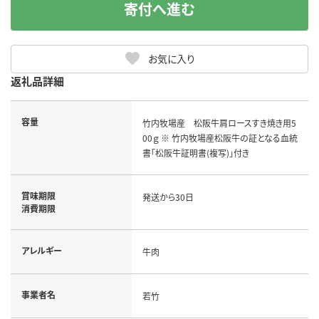
寄付へ進む
お気に入り
返礼品詳細
容量
竹内牧場産 松阪牛肩ロースすき焼き用5
00ｇ ※ 竹内牧場産松阪牛の証となる血統
書「松阪牛証明書(複写)」付き
賞味期限
発送から30日
消費期限
アレルギー
牛肉
事業者名
若竹