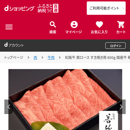
ご利用可能ポイント
検索
マイページ
お気に入り
カート
アカウント
ログイン
トップページ
肉
牛肉
松阪牛 肩ロース すき焼き用 800g 国産牛 