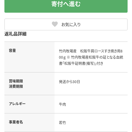
寄付へ進む
お気に入り
返礼品詳細
容量
竹内牧場産 松阪牛肩ロースすき焼き用8
00ｇ ※ 竹内牧場産松阪牛の証となる血統
書「松阪牛証明書(複写)」付き
賞味期限
発送から30日
消費期限
アレルギー
牛肉
事業者名
若竹