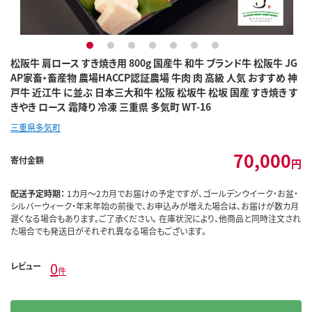
1
2
3
4
5
6
7
松阪牛 肩ロース すき焼き用 800g 国産牛 和牛 ブランド牛 松阪牛 JG
AP家畜・畜産物 農場HACCP認証農場 牛肉 肉 高級 人気 おすすめ 神
戸牛 近江牛 に並ぶ 日本三大和牛 松阪 松坂牛 松坂 国産 すき焼き す
きやき ロース 霜降り 冷凍 三重県 多気町 WT-16
三重県多気町
70,000
寄付金額
円
配送予定時期：
1カ月～2カ月でお届けの予定ですが、ゴールデンウイーク・お盆・
シルバーウィーク・年末年始の前後で、お申込みが増えた場合は、お届けが数カ月
遅くなる場合もあります。ご了承ください。 在庫状況により、他商品と同時注文され
た場合でも発送日がそれぞれ異なる場合もございます。
0
レビュー
件