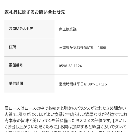
返礼品に関するお問い合わせ先
お問い合わせ先
商工観光課
住所
三重県多気郡多気町相可1600
電話番号
0598-38-1124
受付時間
営業時間は平日８:３0～１７:１５
肩ロースはロースの中でも赤身と脂身のバランスがとれたきめ細かい
肉質で、風味がよく、ほどよい食感と牛肉らしい濃厚な味が特徴です。お
肉本来の旨味と美しいサシを兼ね備えたおススメの部位です。 【おいし
くお召し上がりいただくために】 お肉は加熱すると65度くらいでタンパ