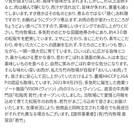
ク質が固まりはじめ、風味や旨味が生まれます。しかしこれ以上加熱す
ると、肉は縮んで硬くなり、肉汁が流れ出て、旨味が失われ、重量も減っ
てしまいます。すき焼きはその名のとおり、煮るのではなく「焼く」お料理
ですので、お鍋のようにグツグツ煮込まず、お肉の色が変わったところが
ちょうどよい食べごろですので、美味しいタイミングでお召し上がりくだ
さい。 竹内牧場は、多気町ののどかな田園地帯の中にあり、約４３０頭
の松阪牛を肥育しています。 エサにこだわり、水にこだわり、素牛にこだ
わり、命をいただくことへの感謝を忘れず、牛たちのことをいつも 想い
ながら、一頭一頭大切に育てています。 口いっぱいに広がる旨味とコ
ク、鼻からぬける豊かな香り、思わずこぼれる満面の笑み。人は本当に
美味しいものを食べると、自然に笑みがこぼれ幸せな気分になります。
そんな味わい深いお肉が、私たち竹内牧場が目指す「おいしいお肉」で
す。 皆さまに安心して召し上がっていただけるよう、農場HACCPとJGA
Pの認証も取得しています。 2021年4月29日、多気町に誕生した商業リ
ゾート施設「VISON（ヴィソン）」内のマルシェ ヴィソンに、 直営の牛肉専
門店「松阪肉 若竹」をオープンいたしました。 当牧場にて愛情と丹精を
込めて育てた松阪牛のお肉を、若竹がまごころ込めて皆さまにお届け
いたします。 在庫状況により、他商品と同時注文された場合でも発送日
がそれぞれ異なる場合もございます。 【提供事業者】 (有)竹内牧場 直
営店「若竹」