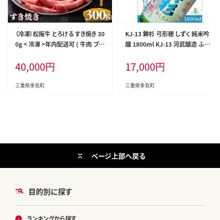
（冷凍）松阪牛 とろける すき焼き 30
KJ-13 鉾杉 弓形穂 しずく 純米吟
0g < 冷凍 >年内配送可 ( 牛肉 ブラ
醸 1800ml KJ-13 河武醸造 ふる
ンド牛 高級 和牛 国産牛 松阪牛 松
さと納税 さけ 金賞 ゴールド 受賞
40,000
円
17,000
円
坂牛 しゃぶしゃぶ 肩ロース 肩 霜
山田錦 アルコール 15度 日本酒 清
ふり肉 霜降りしゃぶしゃぶ 松阪牛
酒 酒 国産 伊勢の国 ライスワイン
とろける 牛肉 しゃぶしゃぶ肉 自宅
三重県 多気町
三重県多気町
三重県多気町
用 ギフト 牛肉 肩ロース 肩 しゃぶ
しゃぶ 松阪牛すき焼き 松阪牛 三重
県 多気町)UOD-05-02
ページ上部へ戻る
目的別に探す
ランキングから探す