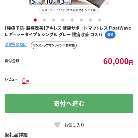
1
2
3
4
5
6
7
8
【腰痛予防・腰痛改善】アキレス 健康サポート マットレス FloatWave
レギュラータイプ S シングル グレー 腰痛改善 コスパ
常温
滋賀県豊郷町
ワンストップオンライン申請対象
60,000
寄付金額
円
0
レビュー
件
寄付へ進む
お気に入り
返礼品詳細