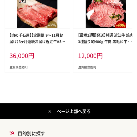
【肉の千石屋】【定期便:9～11月お
【最短1週間発送】特選 近江牛 焼肉
届け】3ヶ月連続お届け近江牛A5ラ
3種盛り 約400g 牛肉 黒毛和牛 焼
ンクすき焼き しゃぶしゃぶ約380g
き肉 焼肉用 カルビ 赤身 霜降り 肉
36,000
円
12,000
円
肉 近江牛 牛肉 すき焼き しゃぶしゃ
和牛 日本三大和牛 ブランド牛 BB
ぶ モモ 肩ロース ロース 和牛 国産
Q バーベキュー 滋賀県 豊郷町
滋賀県
滋賀県豊郷町
滋賀県豊郷町
ページ上部へ戻る
目的別に探す