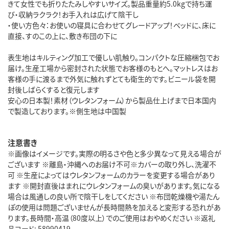
きて女性でも折りたたみしやすいサイズ。製品重量約5.0kgで持ち運
び・収納ラクラク！お手入れは広げて陰干し
・使い方色々：お使いの寝具に合わせてグレードアップ！ベッドに、床に
直接、すのこの上に、敷き布団の下に
表生地はキルティング加工で優しい肌触り。コンパクトな圧縮梱包でお
届け。生産工場から密封された状態でお客様のもとへ。マットレスはお
客様の手に渡るまで外気に触れずとても衛生的です。ビニール袋を開
封後しばらくすると復元します
安心の日本製！素材（ウレタンフォーム）から製品仕上げまで日本国内
で製造しております。※側生地は中国製
注意書き
※画像はイメージです。実際の明るさや色と多少異なって見える場合が
ございます ※離島・沖縄へのお届け不可※カバーの取り外し、洗濯不
可 ※生産によってはウレタンフォームのカラーを変更する場合があり
ます ※開封直後はまれにウレタンフォームの臭いがあります。気になる
場合は風通しの良い所で陰干しをしてください ※布団乾燥機や湯たん
ぽの使用は問題ございませんが長時間熱を加えると変形する恐れがあ
ります。長時間・高温（80度以上）でのご使用はおやめください ※返礼
品コード: 58990419