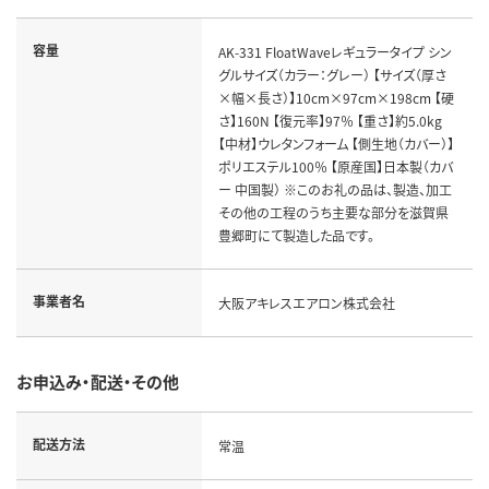
容量
AK-331 FloatWaveレギュラータイプ シン
グルサイズ（カラー：グレー） 【サイズ（厚さ
×幅×長さ）】10cm×97cm×198cm 【硬
さ】160N 【復元率】97％ 【重さ】約5.0kg
【中材】ウレタンフォーム 【側生地（カバー）】
ポリエステル100％ 【原産国】日本製（カバ
ー 中国製） ※このお礼の品は、製造、加工
その他の工程のうち主要な部分を滋賀県
豊郷町にて製造した品です。
事業者名
大阪アキレスエアロン株式会社
お申込み・配送・その他
配送方法
常温