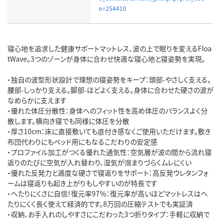
e=254410
寝心地を追求した健康サポートマットレス、波の上で眠りを変えるFloa
tWave。3つのゾーンが身体に合わせ快適な寝心地と寝姿勢を実現。
・独自の波型形状設計で理想の寝姿勢をキープ：頭部-やさしく支える。
腰部-しっかり支える。脚部-ほどよく支える。身体に合わせた硬さの波が
なめらかに支えます
・優れた体圧分散性：身体へのフィット性を高め体圧のバランスよく分
散します。横向き寝でも同様に体圧を分散
・厚さ10cm：床に直接敷いても底付き感なくご使用いただけます。敷き
布団代わりにもベッド用にもなるこだわりの安定感
・プロファイル加工がつくる優れた通気性：空気層が波の間から流れ寝
返りのたびに空気が入れ替わり、湿気が溜まりづらくムレにくい
・優れた反発力と適度な硬さで寝返りをサポート：高反発ウレタンフォ
ームは寝返りも起き上がりもしやすいのが特長です
・へたりにくさに自信！復元率97％：復元率が高いほどマットレスはへ
たりにくく長く使えて経済的です。8万回の圧縮テストでも実証済
・収納、お手入れのしやすさにこだわった3つ折りタイプ：手軽に収納で