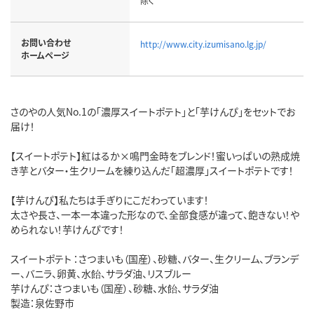
除く
お問い合わせ
http://www.city.izumisano.lg.jp/
ホームページ
さのやの人気No.1の「濃厚スイートポテト」と「芋けんぴ」をセットでお
届け！
【スイートポテト】紅はるか×鳴門金時をブレンド！蜜いっぱいの熟成焼
き芋とバター・生クリームを練り込んだ「超濃厚」スイートポテトです！
【芋けんぴ】私たちは手ぎりにこだわっています！
太さや長さ、一本一本違った形なので、全部食感が違って、飽きない！や
められない！芋けんぴです！
スイートポテト ：さつまいも（国産）、砂糖、バター、生クリーム、ブランデ
ー、バニラ、卵黄、水飴、サラダ油、リスブルー
芋けんぴ：さつまいも（国産）、砂糖、水飴、サラダ油
製造：泉佐野市