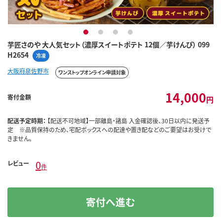
1
2
3
4
芋匠さのや 大人気セット（濃厚スイートポテト 12個／芋けんぴ） 099
H2654
冷凍
大阪府泉佐野市
ワンストップオンライン申請対象
14,000
寄付金額
円
配送予定時期：
【配送不可地域】一部離島・諸島 入金確認後、30日以内に発送予
定 ※品質保持のため、宅配ボックスへの配達や置き配などのご要望はお受けで
きません。
0
レビュー
件
寄付へ進む