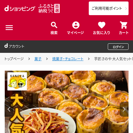
ご利用可能ポイント
検索
マイページ
お気に入り
カート
アカウント
ログイン
トップページ
菓子
焼菓子・チョコレート
芋匠さのや 大人気セット（