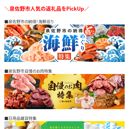
＼泉佐野市人気の返礼品をPickUp／
■泉佐野市の納得！海鮮巡り
■泉佐野市自慢のお肉特集
■日用品雑貨特集