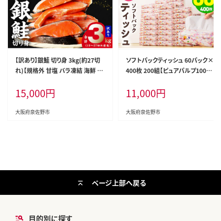
【訳あり】銀鮭 切り身 3kg(約27切
ソフトパックティッシュ 60パック×
れ)【規格外 甘塩 バラ凍結 海鮮 魚
400枚 200組【ピュアパルプ100％
介 鮭 さけ しゃけ お弁当 朝食 おか
高評価 人気急上昇 まとめ買い 日
15,000
円
11,000
円
ず 簡単調理 家計応援】 G4148
用品 常備品 てぃっしゅ 備蓄 防災
箱なし】 010B1754
大阪府泉佐野市
大阪府泉佐野市
ページ上部へ戻る
目的別に探す