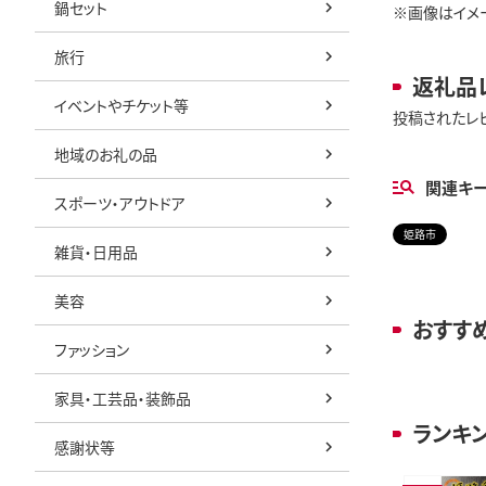
鍋セット
※画像はイメー
旅行
返礼品
イベントやチケット等
投稿されたレ
地域のお礼の品
関連キ
スポーツ・アウトドア
姫路市
雑貨・日用品
美容
おすす
ファッション
家具・工芸品・装飾品
ランキ
感謝状等