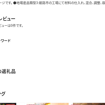
ジです。 ●地場産品類型3:姫路市の工場にて材料の仕入れ、混合、調整、容器充
レビュー
ビューは0件です。
ーワード
め返礼品
ング