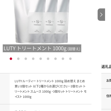
1
2
3
4
5
6
7
8
9
返礼
お
LUTY ルーティー トリートメント 1000g 詰め替え まとめ
買い3個セット 以下2種からお選びください ・3個セット ト
リートメント スムース 1000g ・3個セット トリートメント モ
住
イスト 1000g