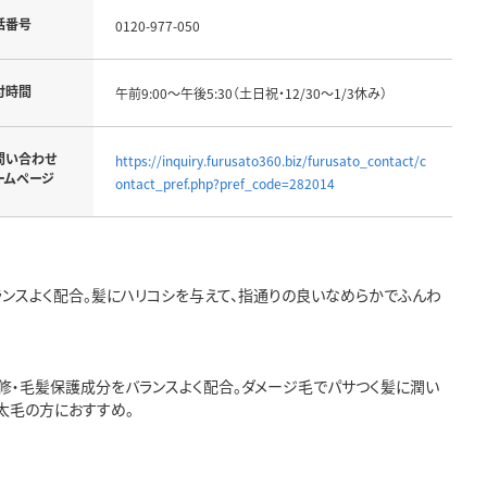
話番号
0120-977-050
付時間
午前9:00～午後5:30（土日祝・12/30～1/3休み）
問い合わせ
https://inquiry.furusato360.biz/furusato_contact/c
ームページ
ontact_pref.php?pref_code=282014
ンスよく配合。髪にハリコシを与えて、指通りの良いなめらかでふんわ
修・毛髪保護成分をバランスよく配合。ダメージ毛でパサつく髪に潤い
太毛の方におすすめ。