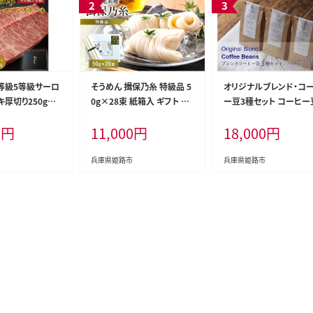
等級5等級サーロ
そうめん 揖保乃糸 特級品 5
オリジナルブレンド・コ
厚切り250g×2
0g×28束 紙箱入 ギフト 黒
ー豆3種セット コーヒー
牛肉 ギフト
帯 特級 麺 乾麺 麺類 播州
ット 中煎り 中深煎り 深
0
円
11,000
円
18,000
円
手延素麺 贈答 贈答品 揖保
酸味がない モカ スパイ
の糸 兵庫 兵庫県 姫路市
な香り チョコレート感
兵庫県姫路市
兵庫県姫路市