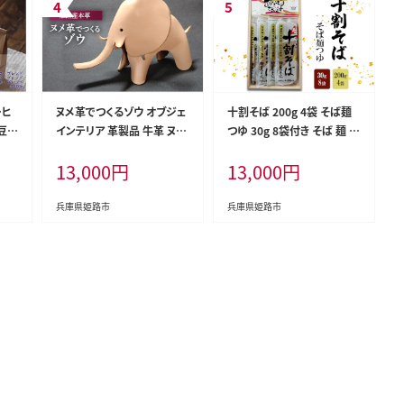
ーヒ
ヌメ革でつくるゾウ オブジェ
十割そば 200g 4袋 そば麺
豆セ
インテリア 革製品 牛革 ヌメ
つゆ 30g 8袋付き そば 麺 乾
煎り
革 天然素材 レザークラフト
麺 蕎麦 ギフト 十割 姫路市
13,000
円
13,000
円
シー
象 ハンドメイド 手作り おも
兵庫県
ちゃ プレゼント 贈り物 姫路
産
兵庫県姫路市
兵庫県姫路市