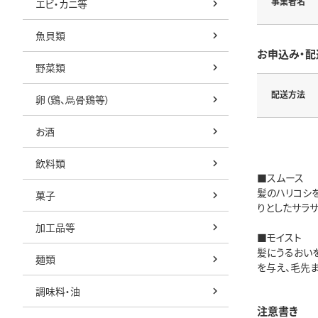
事業者名
エビ・カニ等
魚貝類
お申込み・配
野菜類
配送方法
卵（鶏、烏骨鶏等）
お酒
飲料類
■スムース
髪のハリコシ
菓子
りとしたサラ
加工品等
■モイスト
髪にうるおい
麺類
を与え、毛先
調味料・油
注意書き