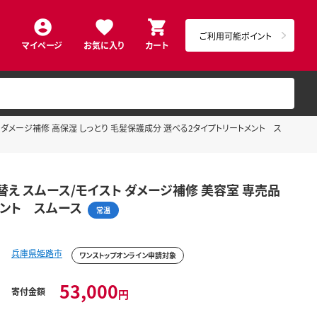
ご利用可能ポイント
マイページ
お気に入り
カート
専売品 ダメージ補修 高保湿 しっとり 毛髪保護成分 選べる2タイプトリートメント ス
詰め替え スムース/モイスト ダメージ補修 美容室 専売品
メント スムース
常温
兵庫県姫路市
ワンストップオンライン申請対象
53,000
寄付金額
円