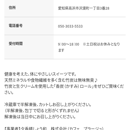
住所
愛知県高浜市沢渡町一丁目3番28
電話番号
050-3033-5533
受付時間
9：00～18：00 ※土日祝はお休みとなり
ます
健康を考えた、体にやさしいスイーツです。
天然ミネラルや食物繊維を多く含む竹炭は無味無臭♪
竹炭と生クリームを使用した「香炭（かすみ）ロール」をぜひご賞味くだ
さい。
冷蔵庫で半解凍後、カットしお召し上がりください。
（半解凍後、包丁で切ると形がくずれません）
解凍後は当日中にお召し上がりください。
【事業者】夕香楼しょう和 株式会社（カフェ プラージュ）