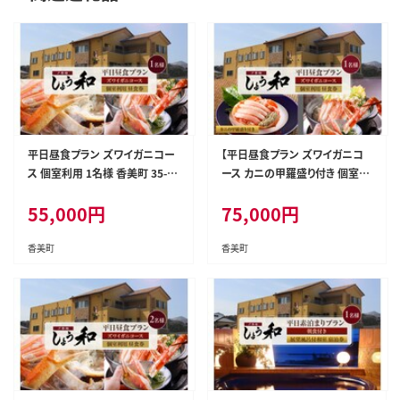
平日昼食プラン ズワイガニコー
【平日昼食プラン ズワイガニコ
ス 個室利用 1名様 香美町 35-0
ース カニの甲羅盛り付き 個室利
6
用 1名様 昼食券】夕香楼しょう和
55,000
円
75,000
円
35-07
香美町
香美町