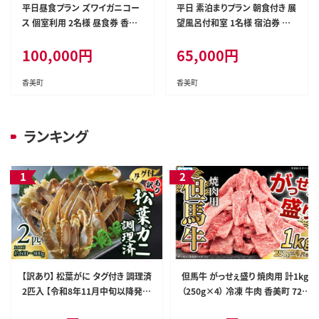
平日昼食プラン ズワイガニコー
平日 素泊まりプラン 朝食付き 展
ス 個室利用 2名様 昼食券 香美
望風呂付和室 1名様 宿泊券 香
町 35-08
美町 35-09
100,000
円
65,000
円
香美町
香美町
ランキング
【訳あり】 松葉がに タグ付き 調理済
但馬牛 がっせぇ盛り 焼肉用 計1kg
2匹入 【令和8年11月中旬以降発送
（250g×4） 冷凍 牛肉 香美町 72-2
予定】 冷凍 かに カニ 香美町 07-3
4