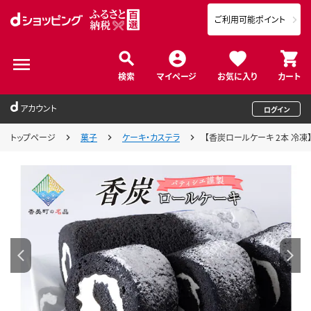
ご利用可能ポイント
検索
マイページ
お気に入り
カート
アカウント
ログイン
トップページ
菓子
ケーキ・カステラ
【香炭ロールケーキ 2本 冷凍】