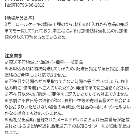
【電話】0796-36-1018
【地場産品基準】
3号 ロールケーキの製造工程のうち、材料の仕入れから商品の完成
までを一貫して行っており、本工程による付加価値は返礼品の付加価
値のうち約70%を占めているため。
注意書き
※配送不可地域：北海道・沖縄県・一部離島
※お申込み順に順次発送しているため、配送日指定や曜日指定、事前
連絡のご希望には対応できません。
※不在日や時間帯がお受取りできない時間帯等ございましたら、お申
込み時に「備考欄」へご入力いただくか、発送前までにご連絡ください。
※不在日以外のご指定・ご要望をご記入いただいても対応できません。
※事前に不在日等の連絡がなく、長期不在等の寄附者様のご都合によ
りお受取りいただけない場合の再発送、代替品の手配、キャンセルはい
かなる場合でも対応できません。
※返礼品出荷時、登録されたメールアドレスにお届け伝票番号が記載
された「ふるさと納税返礼品発送完了のお知らせ」メールが自動配信さ
れます。