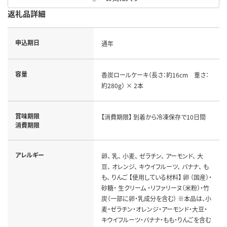
返礼品詳細
申込期日
通年
容量
香炭ロールケーキ（長さ：約16cm 重さ：
約280g） × 2本
賞味期限
【消費期限】 到着から冷凍保存で10日間
消費期限
アレルギー
卵、 乳、 小麦、 ゼラチン、 アーモンド、 大
豆、 オレンジ、 キウイフルーツ、 バナナ、 も
も、 りんご 【使用している材料】 卵 （国産）・
砂糖・ 生クリーム ・リファリーヌ（米粉）・竹
炭（一部に卵・乳成分を含む） ※本品は、小
麦・ゼラチン・オレンジ・アーモンド・大豆・
キウイフルーツ・バナナ・もも・りんごを含む