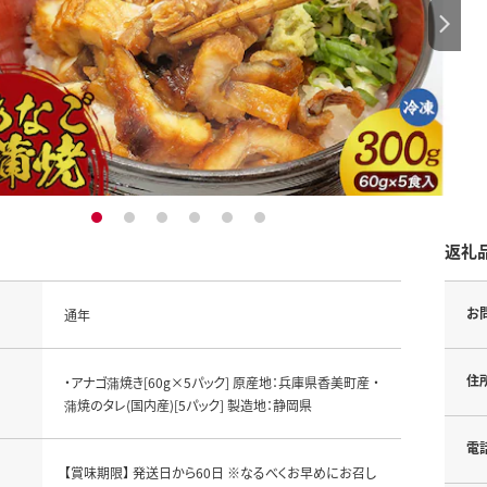
1
2
3
4
5
6
返礼
お
通年
住
・アナゴ蒲焼き[60g×5パック] 原産地：兵庫県香美町産 ・
蒲焼のタレ(国内産)[5パック] 製造地：静岡県
電
【賞味期限】 発送日から60日 ※なるべくお早めにお召し