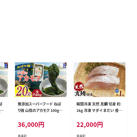
ば
無添加スーパーフード ねば
瞬間冷凍 天然 真鯛 切身 約
g×
り強 山陰のアカモク 100g×
1kg 冷凍 マダイ まだい 香美
74
20袋 冷凍 あかもく 香美町 7
町 74-26
36,000
円
22,000
円
4-25
香美町
香美町