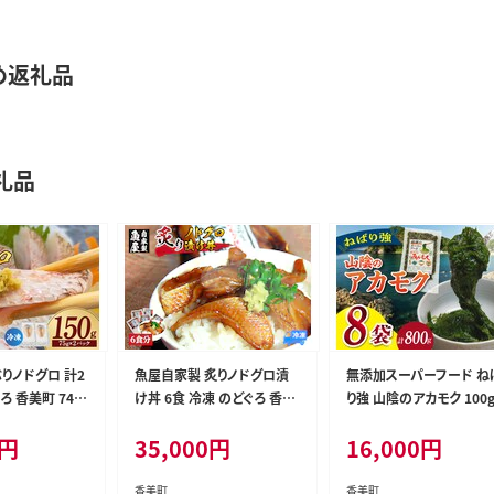
め返礼品
礼品
りノドグロ 計2
魚屋自家製 炙りノドグロ漬
無添加スーパーフード ね
ろ 香美町 74-1
け丼 6食 冷凍 のどぐろ 香美
り強 山陰のアカモク 100
町 74-23
8袋 冷凍 あかもく 香美町 
円
35,000
円
16,000
円
-24
香美町
香美町