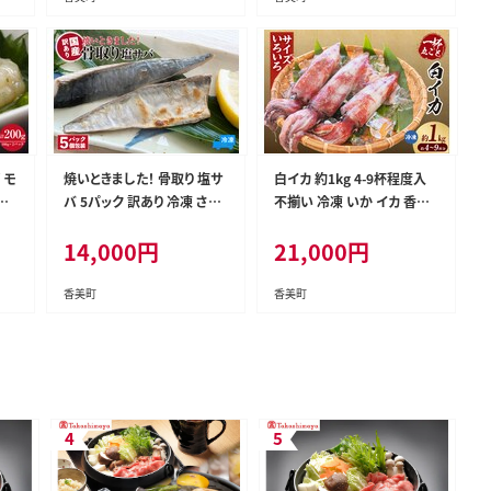
 モ
焼いときました！ 骨取り 塩サ
白イカ 約1kg 4-9杯程度入
え
バ 5パック 訳あり 冷凍 さば
不揃い 冷凍 いか イカ 香美
サバ 香美町 74-30
町 74-31
14,000
円
21,000
円
香美町
香美町