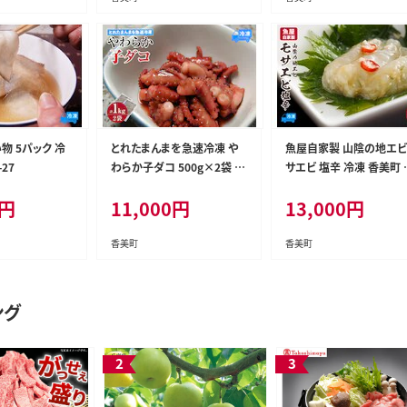
物 5パック 冷
とれたまんまを急速冷凍 や
魚屋自家製 山陰の地エビ
-27
わらか子ダコ 500g×2袋 1k
サエビ 塩辛 冷凍 香美町 
g 冷凍 たこ タコ 香美町 74-
び エビ 海老 74-29
円
11,000
円
13,000
円
28
香美町
香美町
ング