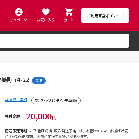
ご利用可能ポイント
マイページ
お気に入り
カート
町 74-22
冷凍
兵庫県香美町
ワンストップオンライン申請対象
20,000
寄付金額
円
配送予定時期：
ご入金確認後、順次発送予定です。 水産物のため、水揚げ状況
によって配送時期が大幅に前後する場合があります。