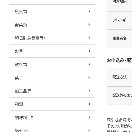
消費期限
魚貝類
アレルギー
野菜類
卵（鶏、烏骨鶏等）
事業者名
お酒
お申込み・配
飲料類
配送方法
菓子
加工品等
配送外のエ
麺類
調味料・油
底引き網漁で
そのよく脂が
鍋セット