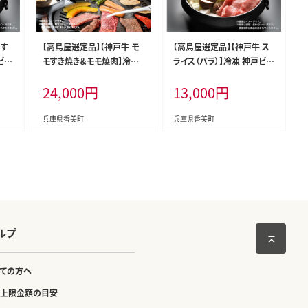
 す
【高島屋選定品】【神戸牛 モ
【高島屋選定品】【神戸牛 ス
ビー
モすき焼き＆モモ焼肉】冷凍
ライス（バラ）】冷凍 神戸ビー
 牛
神戸ビーフ 但馬牛 神戸牛
フ 但馬牛 神戸牛 和牛 牛 牛
24,000
円
13,000
円
産
和牛 牛 牛肉 モモ すき焼き
肉 バラ スライス 人気 国産
神戸
焼肉 BBQ バーベキュー ア
お取り寄せ グルメ 但馬 神戸
島屋
ウトドア キャンプ 人気 国産
冷凍 兵庫県 香美町 高島屋
兵庫県香美町
兵庫県香美町
お取り寄せ グルメ 但馬 神戸
13000円 79-02
冷凍 兵庫県 香美町 高島屋
24000円 79-05
ルプ
ての方へ
上限金額の目安