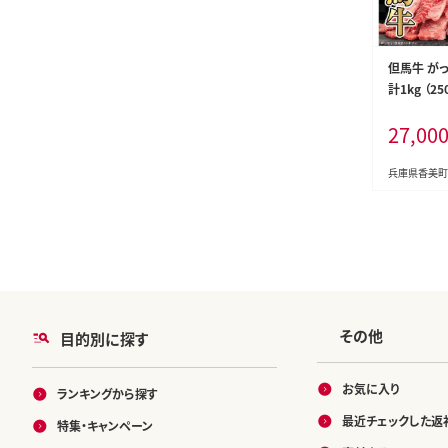
但馬牛 が
計1kg （2
肉 香美町 7
27,00
兵庫県香美町
その他
目的別に探す
お気に入り
ランキングから探す
最近チェックした返
特集・キャンペーン