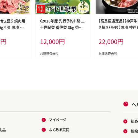
っせぇ盛り 焼肉用
《2026年産 先行予約》 梨 二
【高島屋選定品】【神戸牛
50g×4） 冷凍 牛
十世紀梨 香住梨 3kg 秀品
き焼き（モモ）】冷凍 神戸
2-24
（Aランク）L～5Lサイズ混合
フ 但馬牛 神戸牛 和牛 牛
0
円
12,000
円
22,000
円
6～10玉【令和8年8月下旬
肉 モモ すき焼き 人気 国
以降発送予定】香美町 76-0
お取り寄せ グルメ 但馬 
2
冷凍 兵庫県 香美町 高
兵庫県香美町
兵庫県香美町
22000円 79-03
ヘ
マイページ
初め
礼品
よくある質問
控除