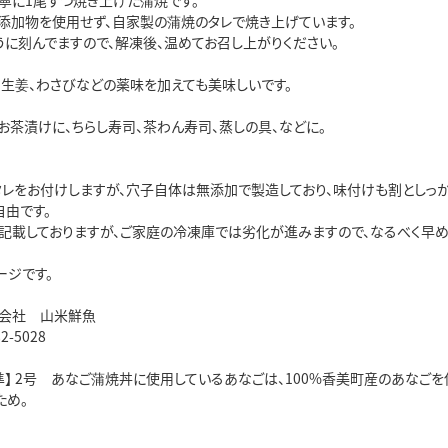
寧に1尾ずつ焼き上げた蒲焼です。
添加物を使用せず、自家製の蒲焼のタレで焼き上げています。
うに刻んでますので、解凍後、温めてお召し上がりください。
、生姜、わさびなどの薬味を加えても美味しいです。
お茶漬けに、ちらし寿司、茶わん寿司、蒸しの具、などに。
タレをお付けしますが、穴子自体は無添加で製造しており、味付けも割としっ
自由です。
記載しておりますが、ご家庭の冷凍庫では劣化が進みますので、なるべく早め
ージです。
限会社 山米鮮魚
2-5028
準】 2号 あなご蒲焼丼に使用しているあなごは、100%香美町産のあなご
ため。