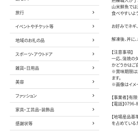
熟練職人が丁
山米鮮魚では
旅行
食べやすいよ
お好みでネギ
イベントやチケット等
解凍後、丼に、
地域のお礼の品
【注意事項】
スポーツ・アウトドア
一応、蒲焼の
かどうかはご
雑貨・日用品
※賞味期限は
ます。
美容
※画像はイメ
ファッション
【事業者】有
【電話】0796-8
家具・工芸品・装飾品
【地場産品基
を占めている
感謝状等