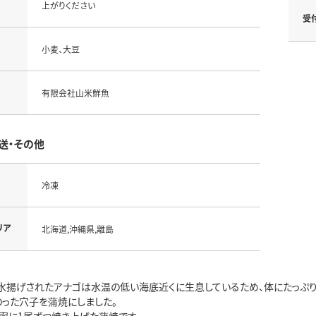
上がりください
受
小麦、大豆
有限会社山米鮮魚
送・その他
冷凍
リア
北海道,沖縄県,離島
水揚げされたアナゴは水温の低い海底近くに生息しているため、体にたっぷり
のった穴子を蒲焼にしました。