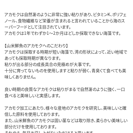
アカモクは自然薯のように非常に強い粘りがあり、ビタミンK、ポリフェ
ノール、食物繊維など栄養が含まれると言われていることから海のス
ーパーフードとして注目されています。
アカモクは1年でわずか1～2か月ほどしか採取できない海藻です。
【山米鮮魚のアカモクへのこだわり】
アカモクは採取する時期が短い海藻で、湾の形状によって、近い地域で
あっても採取時期が異なります。
粘りが出る部分の成長具合の見極めが大事です。
十分に育ってないものを使用しますと粘りが弱く、青臭くて食べても美
味しくありません。
良い時期の良質なアカモクは粘りがまるで自然薯のように強く、一口
食べると美味しいと実感します。
アカモク加工にあたり、様々な産地のアカモクを研究し、美味しいと確
信した原料を使用しております。
また、山米鮮魚のアカモクは固い茎などは取り除き、柔らかい美味しい
部分だけを使用しております。
それゆえ、毎日お召し上がりいただけると思います。