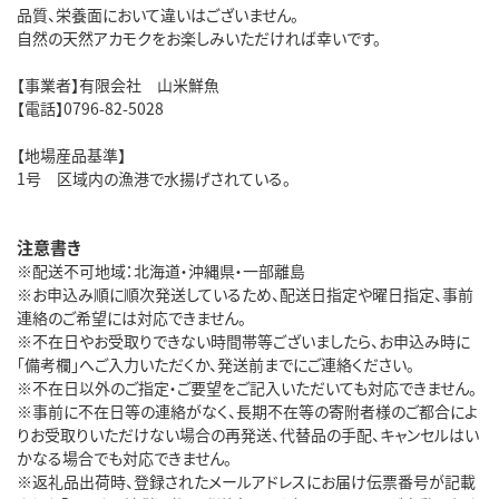
品質、栄養面において違いはございません。
自然の天然アカモクをお楽しみいただければ幸いです。
【事業者】有限会社 山米鮮魚
【電話】0796-82-5028
【地場産品基準】
1号 区域内の漁港で水揚げされている。
注意書き
※配送不可地域：北海道・沖縄県・一部離島
※お申込み順に順次発送しているため、配送日指定や曜日指定、事前
連絡のご希望には対応できません。
※不在日やお受取りできない時間帯等ございましたら、お申込み時に
「備考欄」へご入力いただくか、発送前までにご連絡ください。
※不在日以外のご指定・ご要望をご記入いただいても対応できません。
※事前に不在日等の連絡がなく、長期不在等の寄附者様のご都合によ
りお受取りいただけない場合の再発送、代替品の手配、キャンセルはい
かなる場合でも対応できません。
※返礼品出荷時、登録されたメールアドレスにお届け伝票番号が記載