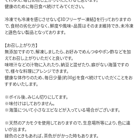
健康のために毎日食べ続けてみてください。
冷凍でも冷凍を感じさせない【3Dフリーザー凍結】を行っておりますの
で、食材の劣化が少なく、鮮度や風味・品質はそのまま維持でき、未冷凍
と遜色ない製品となっております。
【お召し上がり方】
無添加ですので、解凍しましたら、お好みでめんつゆやポン酢などを加
えてお召し上がりいただくと良いです。
味噌汁などの汁物に入れたり、納豆と混ぜたり、癖がない海藻ですの
で、様々な料理にアレンジできます。
健康な体作りのため、毎日少量(約30g)を食べ続けていただくことをお
すすめいたします。
※ボイル後、みじん切りにしてます。
※味付けはしておりません。
※海藻について小さなエビなどが入っている場合がございます。
※天然のアカモクを使用しておりますので、生息場所等により、色に違
いが出ます。
緑色のときもあれば、茶色ががかった時もあります。