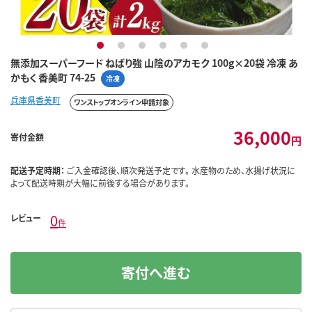
1
2
3
4
5
6
無添加スーパーフード ねばり強 山陰のアカモク 100g×20袋 冷凍 あ
かもく 香美町 74-25
冷凍
兵庫県香美町
ワンストップオンライン申請対象
36,000
寄付金額
円
配送予定時期：
ご入金確認後、順次発送予定です。 水産物のため、水揚げ状況に
よって配送時期が大幅に前後する場合があります。
0
レビュー
件
寄付へ進む