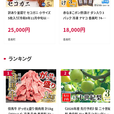
訳あり 釜茹で セコガニ 小サイズ
赤なまこポン酢漬け ダシ入り 3
5枚入り【令和8年11月中旬以降
パック 冷凍 ナマコ 香美町 74-0
発送予定】冷凍 かに カニ 香美
4
25,000
円
18,000
円
町 74-03
香美町
香美町
ランキング
但馬牛 がっせぇ盛り 焼肉用 計1kg
《2026年産 先行予約》 梨 二十世紀
（250g×4） 冷凍 牛肉 香美町 72-2
梨 香住梨 3kg 秀品（Aランク）L～5