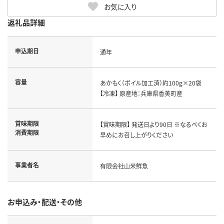
お気に入り
返礼品詳細
申込期日
通年
容量
あかもく（ボイル加工済）約100g×20袋
【冷凍】 原産地：兵庫県香美町産
賞味期限
【賞味期限】 発送日より90日 ※なるべくお
消費期限
早めにお召し上がりください
事業者名
有限会社山米鮮魚
お申込み・配送・その他