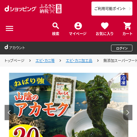
ご利用可能ポイント
検索
マイページ
お気に入り
カート
アカウント
ログイン
トップページ
エビ・カニ等
エビ・カニ加工品
無添加スーパーフード 