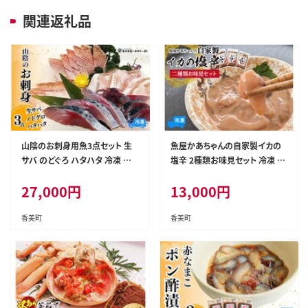
関連返礼品
山陰のお刺身用魚3点セット 生
魚屋かあちゃんの自家製イカの
サバ のどぐろ ハタハタ 冷凍 香
塩辛 2種類お味見セット 冷凍 香
美町 74-01
美町 74-02
27,000
円
13,000
円
香美町
香美町