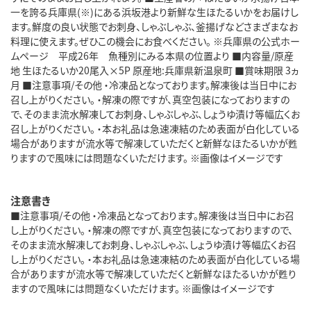
一を誇る兵庫県(※)にある浜坂港より新鮮な生ほたるいかをお届けし
ます。鮮度の良い状態でお刺身、しゃぶしゃぶ、釜揚げなどさまざまなお
料理に使えます。ぜひこの機会にお食べください。 ※兵庫県の公式ホー
ムページ 平成26年 魚種別にみる本県の位置より ■内容量/原産
地 生ほたるいか20尾入×5P 原産地:兵庫県新温泉町 ■賞味期限 3ヵ
月 ■注意事項/その他 ・冷凍品となっております。解凍後は当日中にお
召し上がりください。 ・解凍の際ですが、真空包装になっておりますの
で、そのまま流水解凍してお刺身、しゃぶしゃぶ、しょうゆ漬け等幅広くお
召し上がりください。 ・本お礼品は急速凍結のため表面が白化している
場合がありますが流水等で解凍していただくと新鮮なほたるいかが甦
りますので風味には問題なくいただけます。 ※画像はイメージです
注意書き
■注意事項/その他 ・冷凍品となっております。解凍後は当日中にお召
し上がりください。 ・解凍の際ですが、真空包装になっておりますので、
そのまま流水解凍してお刺身、しゃぶしゃぶ、しょうゆ漬け等幅広くお召
し上がりください。 ・本お礼品は急速凍結のため表面が白化している場
合がありますが流水等で解凍していただくと新鮮なほたるいかが甦り
ますので風味には問題なくいただけます。 ※画像はイメージです