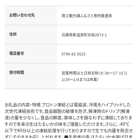
お問い合わせ先
商工観光課ふるさと寄附推進係
住所
兵庫県新温泉町浜坂2673-1
電話番号
0796-82-5625
受付時間
営業時間は土日祝を除く8：30～17：15（1
2/29～1/4までは休業）
お礼品の内容・特徴 プロトン凍結とは電磁波、冷風をハイブリッドした
次世代凍結技術です。食品細胞の破壊を防ぎ、解凍時のドリップ(解凍
液)の量を少なくし、食品の鮮度、美味しさを損なわずに凍結しておりま
すので本来の生ほたるいかの味をご堪能いただけます。さらに、-40℃
以下で40分以上の凍結処理を行っておりますので生でも内蔵を除去せ
ずにそのままお召し上がれます。 ■生産者の声 ほたるいか水揚げ日本