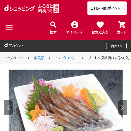
ご利用可能ポイント
検索
マイページ
お気に入り
カート
アカウント
ログイン
トップページ
魚貝類
イカ・タコ・ウニ
プロトン凍結浜ほたる5P入