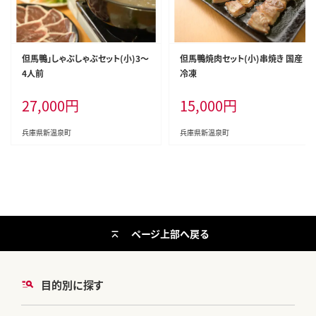
但馬鴨」しゃぶしゃぶセット(小)3～
但馬鴨焼肉セット(小)串焼き 国産
4人前
冷凍
27,000
円
15,000
円
兵庫県新温泉町
兵庫県新温泉町
ページ上部へ戻る
目的別に探す