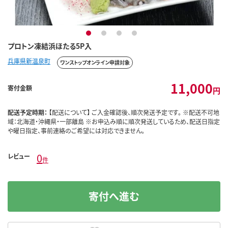
1
2
3
4
プロトン凍結浜ほたる5P入
兵庫県新温泉町
ワンストップオンライン申請対象
11,000
寄付金額
円
配送予定時期：
【配送について】 ご入金確認後、順次発送予定です。 ※配送不可地
域：北海道・沖縄県・一部離島 ※お申込み順に順次発送しているため、配送日指定
や曜日指定、事前連絡のご希望には対応できません。
0
レビュー
件
寄付へ進む