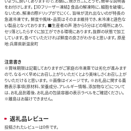
いように捌いてありますので、お鍋に、焼きガニにどうぞ。簡単な説明書
をお付けします。 【3Dフリーザー凍結】 食品の解凍時に、細胞を破壊し
ないため、解凍の際ドリップがでにくく、 旨味が流れ出ないのが特長の
急速冷凍です。 鮮度や風味・品質はそのまま維持でき、未冷凍と遜色な
い製品となっております。 ■生産者の声 港から5分ほどの場所にあり、
セリ落としたらすぐに加工ができる環境にあります。抜群の状態で加工
しています。食べていただければ鮮度の良さがわかると思います。 原産
地:兵庫県新温泉町
注意書き
※賞味期限は記載しておりますがご家庭の冷凍庫では劣化が進みます
ので、なるべく早めにお召し上がりいただくとより美味しさくお召し上が
りいただけると思います。 ※画像はイメージです。 ※お礼品に関する義
務表示事項(原材料、栄養成分、アレルギー情報、添加物など)について
は、お礼品到着後、お礼品の包装容器の表示ラベルをご確認ください。
※離島はお届けできません。
返礼品レビュー
投稿されたレビューは0件です。