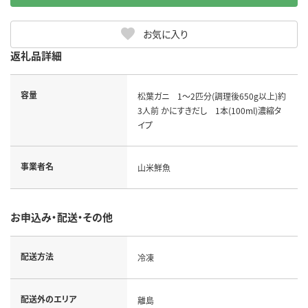
お気に入り
返礼品詳細
容量
松葉ガニ 1～2匹分(調理後650g以上)約
3人前 かにすきだし 1本(100ml)濃縮タ
イプ
事業者名
山米鮮魚
お申込み・配送・その他
配送方法
冷凍
配送外のエリア
離島