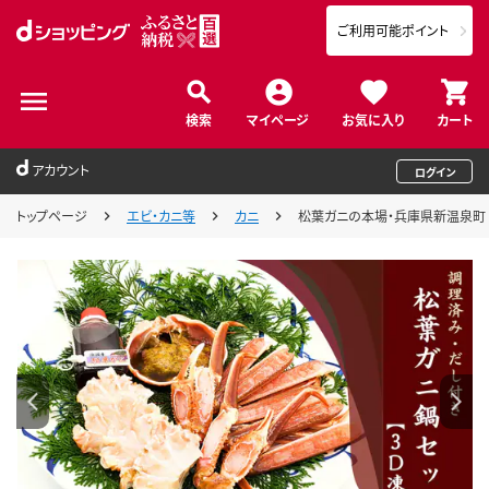
ご利用可能ポイント
検索
マイページ
お気に入り
カート
アカウント
ログイン
トップページ
エビ・カニ等
カニ
松葉ガニの本場・兵庫県新温泉町 