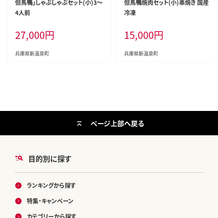
但馬鴨」しゃぶしゃぶセット(小)3～
但馬鴨焼肉セット(小)串焼き 国産
4人前
冷凍
27,000
円
15,000
円
兵庫県新温泉町
兵庫県新温泉町
ページ上部へ戻る
目的別に探す
ランキングから探す
特集・キャンペーン
カテゴリーから探す