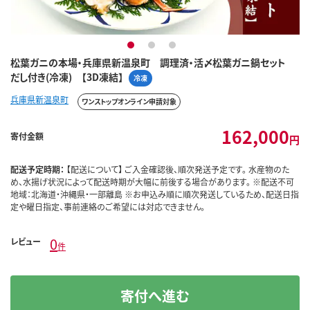
1
2
3
松葉ガニの本場・兵庫県新温泉町 調理済・活〆松葉ガニ鍋セット
だし付き(冷凍) 【3D凍結】
冷凍
兵庫県新温泉町
ワンストップオンライン申請対象
162,000
寄付金額
円
配送予定時期：
【配送について】 ご入金確認後、順次発送予定です。 水産物のた
め、水揚げ状況によって配送時期が大幅に前後する場合があります。 ※配送不可
地域：北海道・沖縄県・一部離島 ※お申込み順に順次発送しているため、配送日指
定や曜日指定、事前連絡のご希望には対応できません。
0
レビュー
件
寄付へ進む