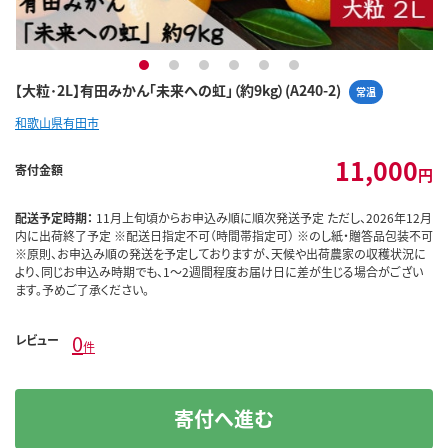
1
2
3
4
5
6
【大粒･2L】有田みかん「未来への虹」（約9kg）(A240-2)
常温
和歌山県有田市
11,000
寄付金額
円
配送予定時期：
11月上旬頃からお申込み順に順次発送予定 ただし、2026年12月
内に出荷終了予定 ※配送日指定不可（時間帯指定可） ※のし紙・贈答品包装不可
※原則、お申込み順の発送を予定しておりますが、天候や出荷農家の収穫状況に
より、同じお申込み時期でも、1～2週間程度お届け日に差が生じる場合がござい
ます。予めご了承ください。
0
レビュー
件
寄付へ進む