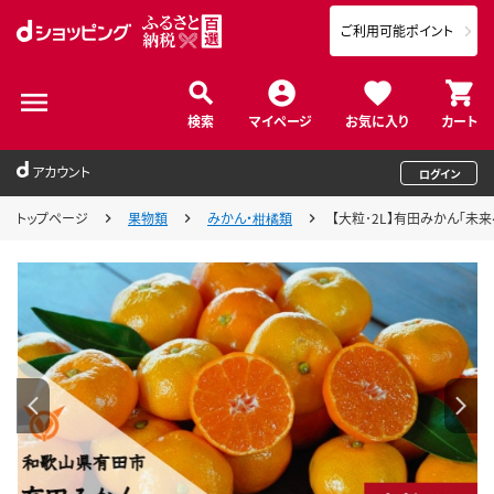
ご利用可能ポイント
検索
マイページ
お気に入り
カート
アカウント
ログイン
トップページ
果物類
みかん・柑橘類
【大粒･2L】有田みかん「未来への