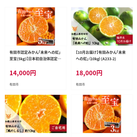
有田市認定みかん「未来への虹」
【10月お届け】有田みかん「未来
至宝(5kg)【日本初自治体認定フ
への虹」（10kg）(A233-2)
ルーツ】(A1-2)
14,000
円
18,000
円
有田市
有田市