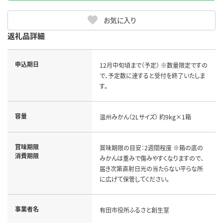
お気に入り
返礼品詳細
申込期日
12月中旬頃まで（予定） ※数量限定ですの
で、予定数に達すると受付を終了いたしま
す。
容量
温州みかん（2Lサイズ） 約9kg×1箱
賞味期限
賞味期限の目安：2週間程度 ※箱の底の
消費期限
みかんは重みで傷みやすくなりますので、
届き次第直射日光の当たらない平らな所
に広げて保管してください。
事業者名
有田市役所ふるさと創生室