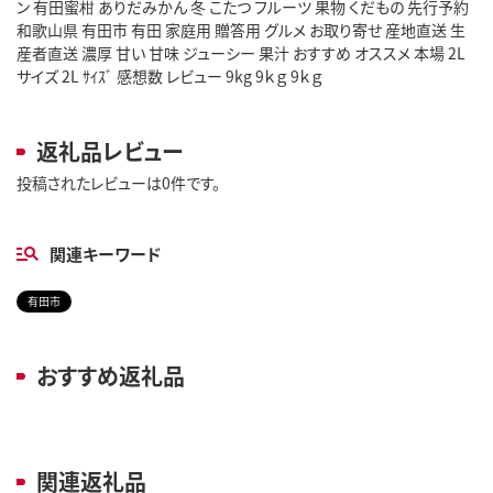
ン 有田蜜柑 ありだみかん 冬 こたつ フルーツ 果物 くだもの 先行予約
和歌山県 有田市 有田 家庭用 贈答用 グルメ お取り寄せ 産地直送 生
産者直送 濃厚 甘い 甘味 ジューシー 果汁 おすすめ オススメ 本場 2L
サイズ 2L ｻｲｽﾞ 感想数 レビュー 9kg 9ｋｇ 9ｋｇ
返礼品レビュー
投稿されたレビューは0件です。
関連キーワード
有田市
おすすめ返礼品
関連返礼品