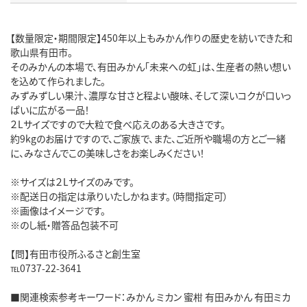
【数量限定・期間限定】450年以上もみかん作りの歴史を紡いできた和
歌山県有田市。
そのみかんの本場で、有田みかん「未来への虹」は、生産者の熱い想い
を込めて作られました。
みずみずしい果汁、濃厚な甘さと程よい酸味、そして深いコクが口いっ
ぱいに広がる一品！
２Lサイズですので大粒で食べ応えのある大きさです。
約9kgのお届けですので、ご家族で、また、ご近所や職場の方とご一緒
に、みなさんでこの美味しさをお楽しみください！
※サイズは２Lサイズのみです。
※配送日の指定は承りいたしかねます。（時間指定可）
※画像はイメージです。
※のし紙・贈答品包装不可
【問】有田市役所ふるさと創生室
℡0737-22-3641
■関連検索参考キーワード：みかん ミカン 蜜柑 有田みかん 有田ミカ