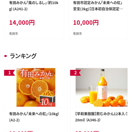
有田みかん「風のしるし」（約10k
有田市認定みかん「未来への虹」
g）(A241-2)
至宝(3kg)【日本初自治体認定フ
ルーツ】(A327-2)
14,000
円
10,000
円
有田市
有田市
ランキング
有田みかん「未来への虹」（10kg）
【早和果樹園】飲むみかん12本入（7
(A2-2)
20ml）（A346-2）