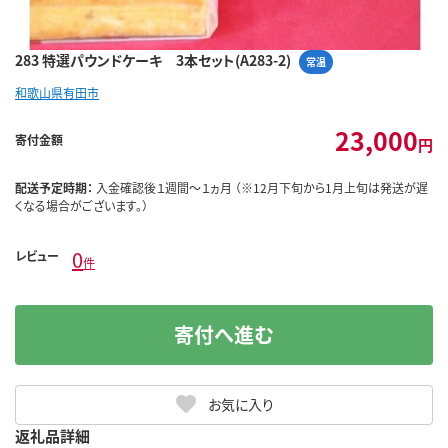
283 特選パウンドケーキ 3本セット(A283-2)
常温
和歌山県有田市
23,000
寄付金額
円
配送予定時期：
入金確認後１週間～１ヵ月 （※12月下旬から1月上旬は発送が遅
くなる場合がございます。）
0
レビュー
件
寄付へ進む
お気に入り
返礼品詳細