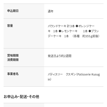
申込期日
通年
容量
パウンドケーキ 計３本 ◆オレンジケー
キ 1本 ◆レモンケーキ 1本 ◆ブラン
デーケーキ 1本 （各種 約355ｇ前後）
賞味期限
発送日より約2週間
消費期限
事業者名
パティスリー クスギン（Patisserie Kusug
in）
お申込み・配送・その他