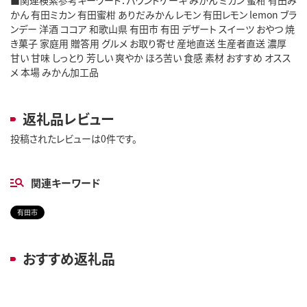
かん 有田ミカン 有田蜜柑 ありだみかん レモン 有田レモン lemon ブラ
ンデー 洋酒 ココア 和歌山県 有田市 有田 デザート スイーツ おやつ 焼
き菓子 家庭用 贈答用 グルメ お取り寄せ 産地直送 生産者直送 濃厚
甘い 甘味 しっとり 芳しい 爽やか ほろ苦い 食感 素材 おすすめ オスス
メ 本場 みかん加工品
返礼品レビュー
投稿されたレビューは0件です。
関連キーワード
有田市
おすすめ返礼品