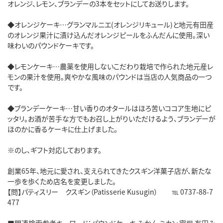
オレンジ、レモン、ブランデーの3本をセットにしてお送りします。
◆オレンジケーキ…グランマルニエ(オレンジリキュール)と地元有田産
のオレンジ果汁に漬け込んだオレンジピールをふんだんに使用。深い
味わいのパウンドケーキです。
◆レモンケーキ…農薬を使用しないこだわり栽培で作られた地元産レ
モンの果汁を使用。爽やかな風味のパウンドは当店の人気商品の一つ
です。
◆ブランデーケーキ…甘い香りのオタールはほろ苦いココア生地にピ
ッタリ。お酒が苦手な方でもお召し上がりいただけるよう、ブランデーが
ほのかに香るケーキに仕上げました。
※のし、ギフト対応しております。
創業65年、地元に愛され、支えられてきたクスギン洋菓子店が、新たな
一歩を歩くため店名を変更しました。
【問】パティスリー クスギン（Patisserie Kusugin） ℡ 0737-88-7
477
■関連検索参考キーワード：パウンドケーキ みかん ミカン 蜜柑 有田み