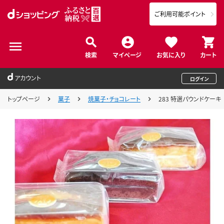
ご利用可能ポイント
検索
マイページ
お気に入り
カート
アカウント
ログイン
トップページ
菓子
焼菓子・チョコレート
283 特選パウンドケーキ 3