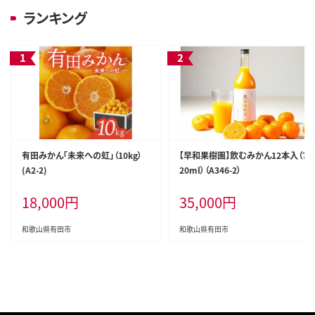
ランキング
有田みかん「未来への虹」（10kg）
【早和果樹園】飲むみかん12本入（7
(A2-2)
20ml）（A346-2）
18,000
円
35,000
円
和歌山県有田市
和歌山県有田市