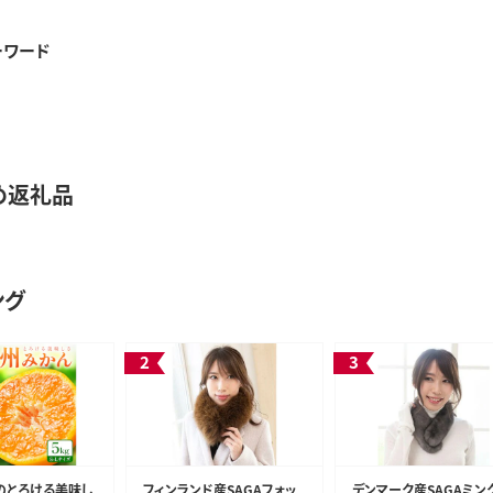
ーワード
め返礼品
ング
のとろける美味し
フィンランド産SAGAフォッ
デンマーク産SAGAミン