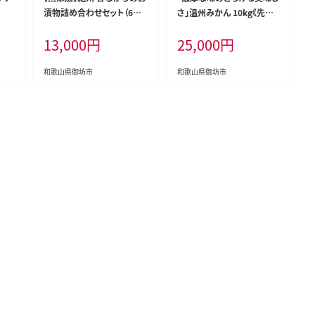
漬物詰め合わせセット（6種
さ」温州みかん 10kg《先行
類）【和歌山県産】【0077-3】
予約》【0059-3】
13,000
円
25,000
円
和歌山県御坊市
和歌山県御坊市