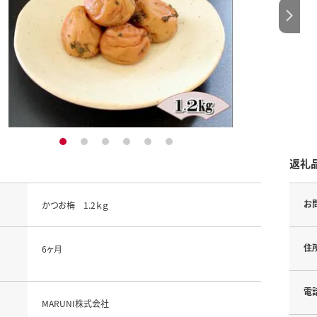
1
2
3
4
5
6
返礼
お
かつお梅 1.2ｋｇ
住
6ヶ月
電
MARUNI株式会社