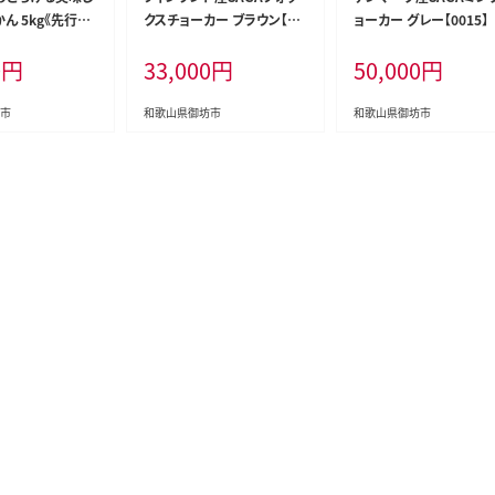
ん 5kg《先行予
クスチョーカー ブラウン【00
ョーカー グレー【0015】
4】
09-2】
0
円
33,000
円
50,000
円
市
和歌山県御坊市
和歌山県御坊市