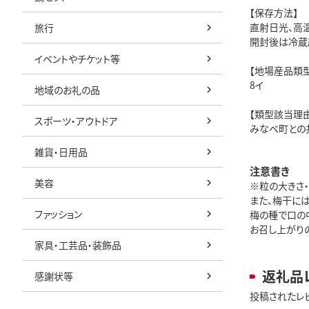
【保存方法】
直射日光、高
旅行
開封後は冷蔵
イベントやチケット等
【地場産品類型
8イ
地域のお礼の品
【類型該当理由
スポーツ・アウトドア
みなべ町との
雑貨・日用品
注意書き
美容
※粒の大きさ
また、梅干には
ファッション
梅の種で口の
お召し上がり
家具・工芸品・装飾品
返礼品
感謝状等
投稿されたレ