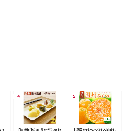
クチ
【無添加】紀州 昔ながらのお
「濃厚な味のとろける美味し