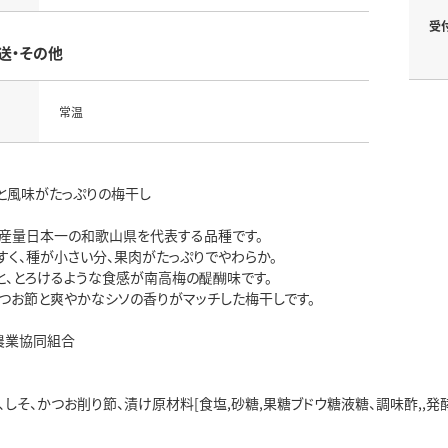
受
送・その他
常温
と風味がたっぷりの梅干し
産量日本一の和歌山県を代表する品種です。
すく、種が小さい分、果肉がたっぷりでやわらか。
と、とろけるような食感が南高梅の醍醐味です。
つお節と爽やかなシソの香りがマッチした梅干しです。
農業協同組合
、しそ、かつお削り節、漬け原材料[食塩,砂糖,果糖ブドウ糖液糖、調味酢,,発