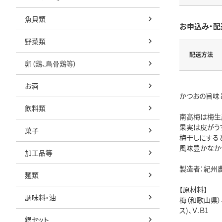
魚貝類
お申込み・配
野菜類
配送方法
卵（鶏、烏骨鶏等）
お酒
かつおの旨味
飲料類
南高梅は梅生
果実は皮がう
菓子
梅干しにする
風味豊かなか
加工品等
製造者：紀州
麺類
【原材料】
調味料・油
梅（和歌山県）
ス)、Ｖ.Ｂ1
鍋セット