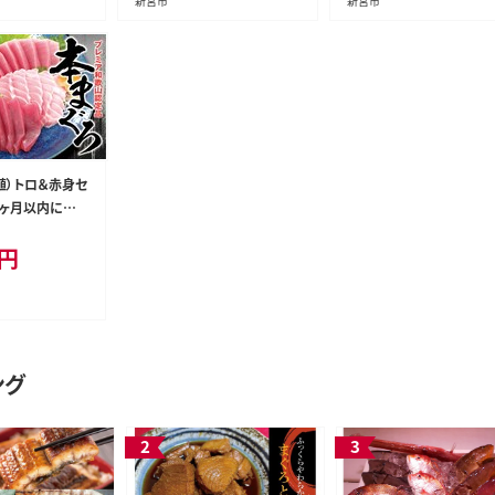
新宮市
新宮市
殖）トロ＆赤身セ
クロマグロ 中
円
まぐろ マグロ 鮪
 じゃばらまぐろ
nks113B】
ング