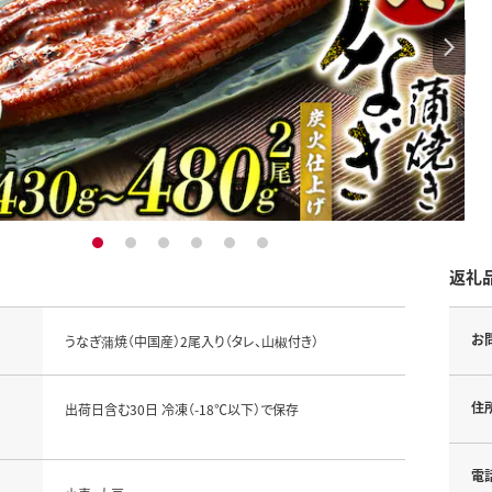
1
2
3
4
5
6
返礼
お
うなぎ蒲焼（中国産）2尾入り（タレ、山椒付き）
住
出荷日含む30日 冷凍（-18℃以下）で保存
電