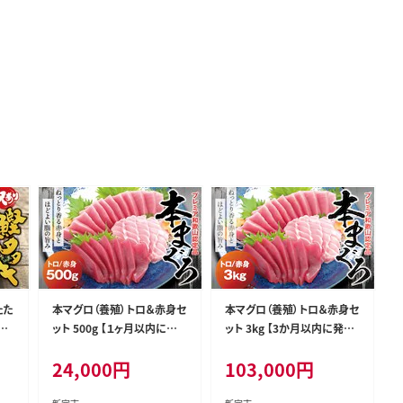
たた
本マグロ（養殖）トロ＆赤身セ
本マグロ（養殖）トロ＆赤身セ
 訳
ット 500g 【１ヶ月以内に順
ット 3kg 【3か月以内に発送】
オ
次発送】 高級 クロマグロ 中
高級 クロマグロ 中トロ 中と
24,000
円
103,000
円
刺身
トロ 中とろ まぐろ マグロ 鮪
ろ まぐろ マグロ 鮪 刺身 赤
刺身 赤身 柵 じゃばらまぐろ
身 柵 じゃばらまぐろ 本マグ