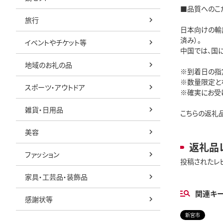
■品質へのこ
旅行
日本向けの輸
済み）。
イベントやチケット等
中国では、国
地域のお礼の品
※到着日の指
※数量限定と
スポーツ・アウトドア
※確実にお受
雑貨・日用品
こちらの返礼
美容
返礼品
ファッション
投稿されたレ
家具・工芸品・装飾品
関連キ
感謝状等
新宮市