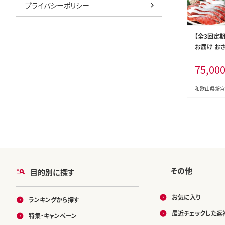
プライバシーポリシー
【全3回定
お届け おさ
バ ウナギ サ
75,00
冷凍 おかず
【tkb131】
和歌山県新宮
その他
目的別に探す
お気に入り
ランキングから探す
最近チェックした返
特集・キャンペーン