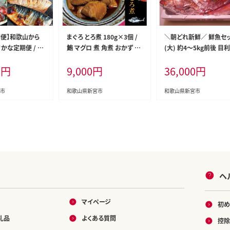
期便】和歌山から
まぐろ とろ煮 180g×3個 /
＼朝どれ新鮮／ 鮮魚セ
かな定期便 / サ
鮪 マグロ 煮 角煮 おかず お
(大) 約4～5kg前後 目
ケ 鰻 鮭 鯖 海鮮
つまみ ご飯のお供 人気 トロ
のプロが厳選した旬の
0
円
9,000
円
36,000
円
 魚 お魚 定期便
南紀勝浦【ttk007】
その日の内に発送！【nss
5】
市
和歌山県新宮市
和歌山県新宮市
ヘ
マイページ
初め
礼品
よくある質問
控除