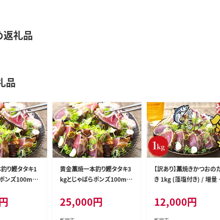
め返礼品
礼品
釣り鰹タタキ1
黄金藁焼一本釣り鰹タタキ3
【訳あり】藁焼きかつおの
ポンズ100ml
kgとじゃばらポンズ100ml
き 1kg (藻塩付き) / 増量
おのたたき カ
のセット【1か月以内に発送】
アリ 鰹 カツオタタキ カツ
円
25,000
円
12,000
円
 【1か月以内に
【nks101B】
のたたき 鰹のたたき 丼 
0B】
【nks103C】