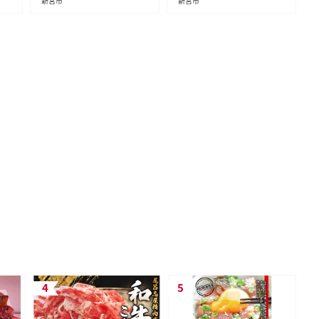
本マグロ 本鮪【nks110D】
ロ 本鮪【nks112B】
新宮市
新宮市