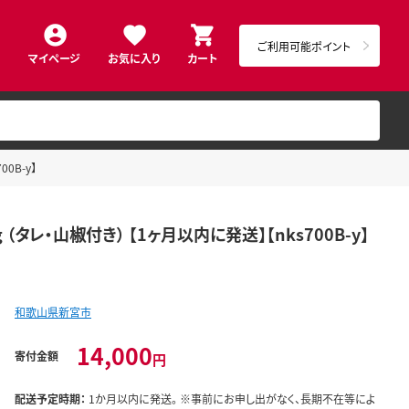
ご利用可能ポイント
マイページ
お気に入り
カート
0B-y】
 （タレ・山椒付き） 【1ヶ月以内に発送】【nks700B-y】
和歌山県新宮市
14,000
寄付金額
円
配送予定時期：
1か月以内に発送。 ※事前にお申し出がなく、長期不在等によ