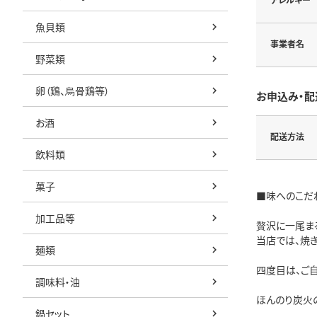
魚貝類
事業者名
野菜類
卵（鶏、烏骨鶏等）
お申込み・配
お酒
配送方法
飲料類
菓子
■味へのこだ
加工品等
贅沢に一尾ま
当店では、焼
麺類
四度目は、ご
調味料・油
ほんのり炭火
鍋セット