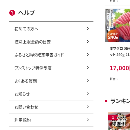
新宮市
ヘルプ
初めての方へ
控除上限金額の目安
本マグロ（養
ふるさと納税確定申告ガイド
ット 240g 【１ヶ月以内に順
次発送】高級 
17,000
トロ 中とろ 
ワンストップ特例制度
刺身 赤身 柵
本マグロ 本鮪【
新宮市
よくある質問
お知らせ
ランキ
お問い合わせ
利用規約