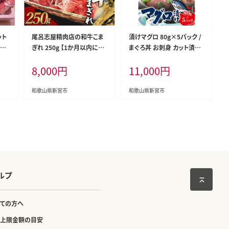
ット
尾呂志屋精肉店の和牛こま
漬けマグロ 80g×5パック /
利き
ぎれ 250g 【1か月以内に順
まぐろ丼 お刺身 カット済み
魚を
次発送】 / 和牛 こまぎれ 小
スライス 漬け 小分け 天然マ
8,000
円
11,000
円
40
間切れ 牛肉 牛 精肉 【ors00
グロ キハダマグロ 簡単調理
1】
おかず ご飯のお供 南紀勝浦
産【ttk009】
和歌山県新宮市
和歌山県新宮市
ルプ
ての方へ
上限金額の目安