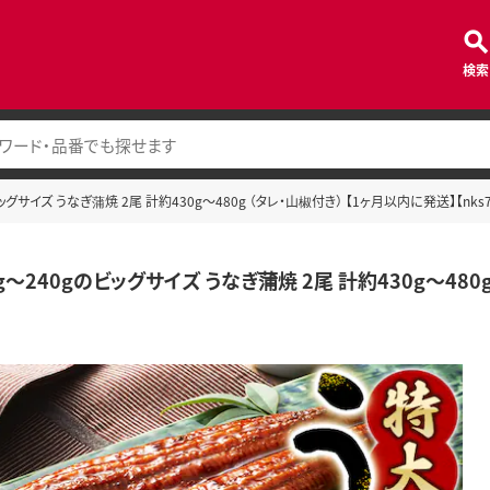
検索
ッグサイズ うなぎ蒲焼 2尾 計約430g～480g （タレ・山椒付き） 【1ヶ月以内に発送】【nks70
g～240gのビッグサイズ うなぎ蒲焼 2尾 計約430g～480g