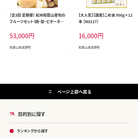
［全3回 定期便］ 紀州和歌山産旬の
【大人気】【国産】こめ油 500g×12
フルーツセット（桃・梨・ピオーネ）
本 ［MS117］
［UT142］
53,000
円
16,000
円
和歌山県高野町
和歌山県高野町
ページ上部へ戻る
目的別に探す
ランキングから探す