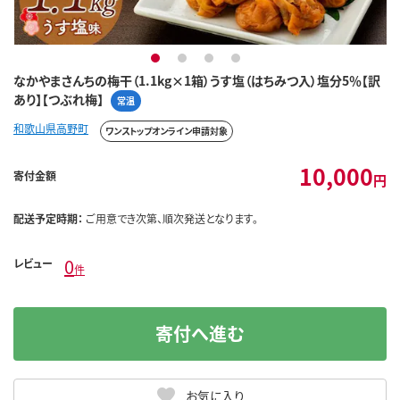
1
2
3
4
なかやまさんちの梅干（1.1kg×1箱）うす塩（はちみつ入）塩分5％【訳
あり】【つぶれ梅】
常温
和歌山県高野町
ワンストップオンライン申請対象
10,000
寄付金額
円
配送予定時期：
ご用意でき次第、順次発送となります。
0
レビュー
件
寄付へ進む
お気に入り