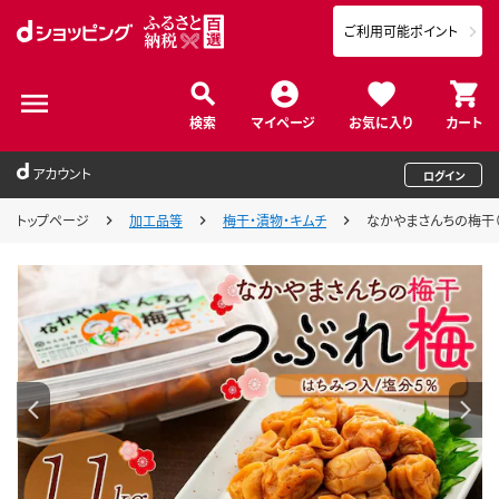
ご利用可能ポイント
検索
マイページ
お気に入り
カート
アカウント
ログイン
トップページ
加工品等
梅干・漬物・キムチ
なかやまさんちの梅干（1