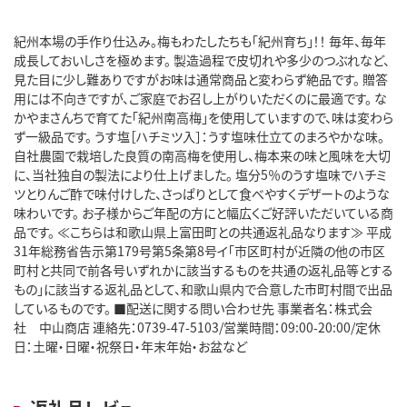
紀州本場の手作り仕込み。梅もわたしたちも「紀州育ち」！！ 毎年、毎年
成長しておいしさを極めます。 製造過程で皮切れや多少のつぶれなど、
見た目に少し難ありですがお味は通常商品と変わらず絶品です。 贈答
用には不向きですが、ご家庭でお召し上がりいただくのに最適です。 な
かやまさんちで育てた「紀州南高梅」を使用していますので、味は変わら
ず一級品です。 うす塩［ハチミツ入］：うす塩味仕立てのまろやかな味。
自社農園で栽培した良質の南高梅を使用し、梅本来の味と風味を大切
に、当社独自の製法により仕上げました。 塩分5％のうす塩味でハチミ
ツとりんご酢で味付けした、さっぱりとして食べやすくデザートのような
味わいです。 お子様からご年配の方にと幅広くご好評いただいている商
品です。 ≪こちらは和歌山県上富田町との共通返礼品なります≫ 平成
31年総務省告示第179号第5条第8号イ「市区町村が近隣の他の市区
町村と共同で前各号いずれかに該当するものを共通の返礼品等とする
もの」に該当する返礼品として、和歌山県内で合意した市町村間で出品
しているものです。 ■配送に関する問い合わせ先 事業者名：株式会
社 中山商店 連絡先：0739-47-5103/営業時間：09:00-20:00/定休
日：土曜・日曜・祝祭日・年末年始・お盆など