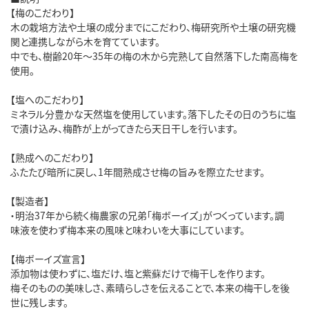
【梅のこだわり】
木の栽培方法や土壌の成分までにこだわり、梅研究所や土壌の研究機
関と連携しながら木を育てています。
中でも、樹齢20年～35年の梅の木から完熟して自然落下した南高梅を
使用。
【塩へのこだわり】
ミネラル分豊かな天然塩を使用しています。落下したその日のうちに塩
で漬け込み、梅酢が上がってきたら天日干しを行います。
【熟成へのこだわり】
ふたたび暗所に戻し、1年間熟成させ梅の旨みを際立たせます。
【製造者】
・明治37年から続く梅農家の兄弟「梅ボーイズ」がつくっています。調
味液を使わず梅本来の風味と味わいを大事にしています。
【梅ボーイズ宣言】
添加物は使わずに、塩だけ、塩と紫蘇だけで梅干しを作ります。
梅そのものの美味しさ、素晴らしさを伝えることで、本来の梅干しを後
世に残します。