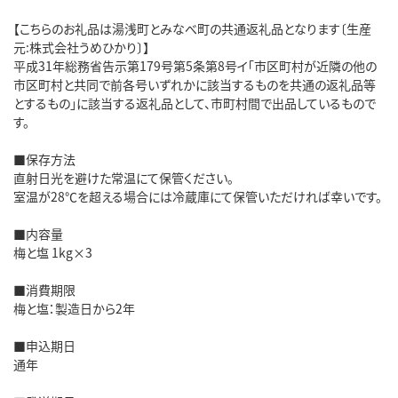
【こちらのお礼品は湯浅町とみなべ町の共通返礼品となります〔生産
元:株式会社うめひかり〕】
平成31年総務省告示第179号第5条第8号イ「市区町村が近隣の他の
市区町村と共同で前各号いずれかに該当するものを共通の返礼品等
とするもの」に該当する返礼品として、市町村間で出品しているもので
す。
■保存方法
直射日光を避けた常温にて保管ください。
室温が28℃を超える場合には冷蔵庫にて保管いただければ幸いです。
■内容量
梅と塩 1kg×3
■消費期限
梅と塩：製造日から2年
■申込期日
通年