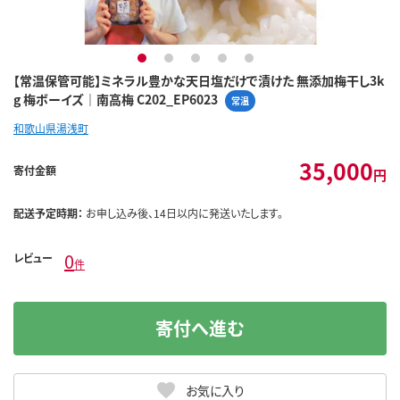
1
2
3
4
5
【常温保管可能】ミネラル豊かな天日塩だけで漬けた 無添加梅干し3k
g 梅ボーイズ｜南高梅 C202_EP6023
常温
和歌山県湯浅町
35,000
寄付金額
円
配送予定時期：
お申し込み後、14日以内に発送いたします。
0
レビュー
件
寄付へ進む
お気に入り