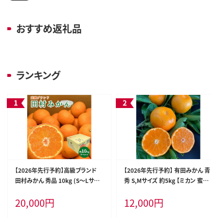
おすすめ返礼品
ランキング
【2026年先行予約】高級ブランド
【2026年先行予約】 有田みかん 青
田村みかん 秀品 10kg (S～Lサイ
秀 S,Мサイズ 約5kg 【ミカン 蜜柑
ズおまかせ） 【ミカン 蜜柑 柑橘 温
柑橘 温州みかん 有田みかん 和歌
20,000
円
12,000
円
州みかん 有田みかん】_DN6015
山 贈答 ギフト】_BF6009n