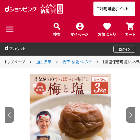
ご利用可能ポイント
検索
マイページ
お気に入り
カート
アカウント
ログイン
トップページ
加工品等
梅干・漬物・キムチ
【常温保管可能】ミネラル