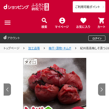
ご利用可能ポイント
検索
マイページ
お気に入り
カート
アカウント
ログイン
トップページ
加工品等
梅干・漬物・キムチ
紀州南高梅しそ漬つぶれ（