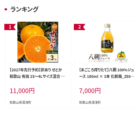
ランキング
【2027年先行予約】訳あり せとか
【まごころ搾りたて】八朔 100%ジュ
和歌山 有田 2S～4Lサイズ混合 約
ース 180ml × 3本 化粧箱_ZE638
3kg_DZ6208
8n
11,000
円
7,000
円
和歌山県湯浅町
和歌山県湯浅町