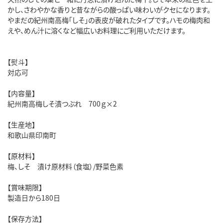
かし、さわやかな香りと昔ながらの酸っぱい味わいがクセになります。
やまだの紀州南高梅「しそ」の表皮が破れたタイプです。ハモの梅肉和
えや、めん汁に溶くなど幅広いお料理にご利用いただけます。
【熨斗】
対応可
【内容量】
紀州南高梅しそ漬つぶれ 700ｇ×2
【生産地】
和歌山県印南町
【原材料】
梅、しそ 漬け原材料（食塩）/野菜色素
【賞味期限】
製造日から180日
【保存方法】