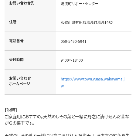
お問い合わせ先
湯浅町サポートセンター
住所
和歌山県有田郡湯浅町湯浅1982
電話番号
050-5490-5941
受付時間
9：00～18：00
お問い合わせ
https://www.town.yuasa.wakayama.j
ホームページ
p/
【説明】
ご家庭用におすすめ。天然のしその葉と一緒に丹念に漬け込んだ昔な
がらの梅干です。
天然のしその葉と一緒に丹念に漬け込んだ梅干。しそ本来の紅色を生