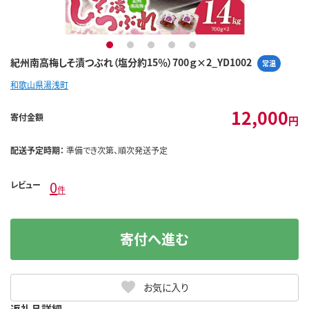
1
2
3
4
5
紀州南高梅しそ漬つぶれ（塩分約15％）700ｇ×2_YD1002
常温
和歌山県湯浅町
12,000
寄付金額
円
配送予定時期：
準備でき次第、順次発送予定
0
レビュー
件
寄付へ進む
お気に入り
返礼品詳細