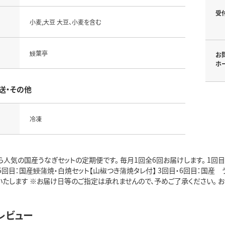
受
小麦,大豆 大豆、小麦を含む
鰻葉亭
お
ホ
送・その他
冷凍
人気の国産うなぎセットの定期便です。 毎月1回全6回お届けします。 1回
・5回目：国産鰻蒲焼・白焼セット【山椒つき蒲焼タレ付】 3回目・6回目：国
たします ※お届け日等のご指定は承れませんので、予めご了承ください。 お問い
レビュー