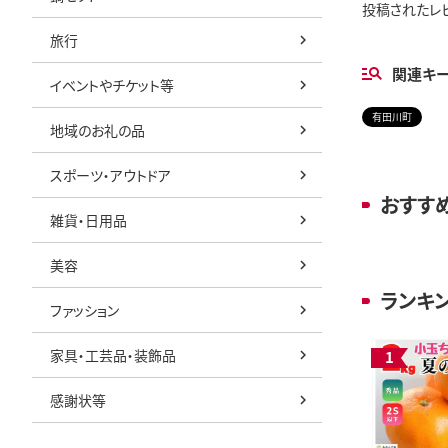
投稿されたレ
旅行
関連キ
イベントやチケット等
有田川町
地域のお礼の品
スポーツ・アウトドア
おすす
雑貨・日用品
美容
ランキ
ファッション
家具・工芸品・装飾品
感謝状等