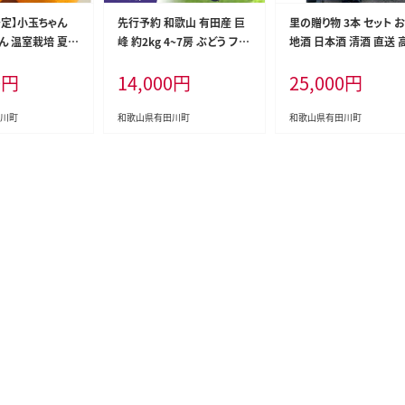
予定】小玉ちゃん
先行予約 和歌山 有田産 巨
里の贈り物 3本 セット 
ん 温室栽培 夏の
峰 約2kg 4~7房 ぶどう フル
地酒 日本酒 清酒 直送 
2kg 秀品 2Sサ
ーツ 果物［2026年8月下旬
酒造 和歌山 有田 酒蔵 
0
円
14,000
円
25,000
円
和歌山県 産地直
以降発送］
すめ 人気 限定 大吟醸 
の会
吟醸 吟醸 飲み比べ
川町
和歌山県有田川町
和歌山県有田川町