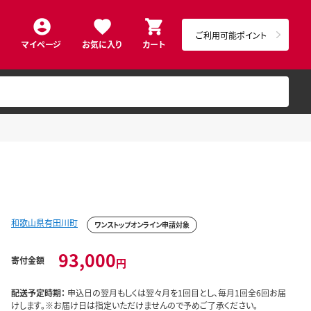
ご利用可能ポイント
マイページ
お気に入り
カート
和歌山県有田川町
ワンストップオンライン申請対象
93,000
寄付金額
円
配送予定時期：
申込日の翌月もしくは翌々月を1回目とし、毎月1回全6回お届
けします。※お届け日は指定いただけませんので予めご了承ください。