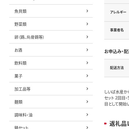
魚貝類
アレルギー
野菜類
事業者名
卵（鶏、烏骨鶏等）
お酒
お申込み・配
飲料類
配送方法
菓子
加工品等
しいば水産から
セット 2回目
麺類
目として開始い
調味料・油
返礼品
鍋セット