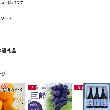
ビューは0件です。
ーワード
め返礼品
ング