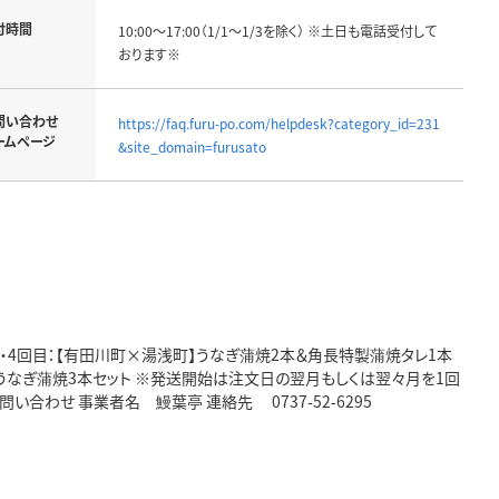
付時間
10:00～17:00（1/1～1/3を除く） ※土日も電話受付して
おります※
問い合わせ
https://faq.furu-po.com/helpdesk?category_id=231
ームページ
&site_domain=furusato
目・4回目：【有田川町×湯浅町】うなぎ蒲焼2本＆角長特製蒲焼タレ1本
産 うなぎ蒲焼3本セット ※発送開始は注文日の翌月もしくは翌々月を1回
合わせ 事業者名 鰻葉亭 連絡先 0737-52-6295