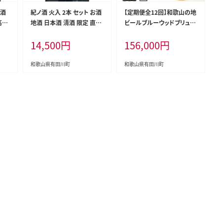
お酒
紀ノ酒 火入 2本 セット お酒
【定期便全12回】和歌山の地
高垣
地酒 日本酒 清酒 限定 直送
ビールブルーウッドブリュワ
おす
高垣酒造 和歌山 有田川 酒
リー飲み比べ6本セット
14,500
円
156,000
円
純米
蔵 おすすめ 人気 吟醸 純米
飲み比べ
和歌山県有田川町
和歌山県有田川町