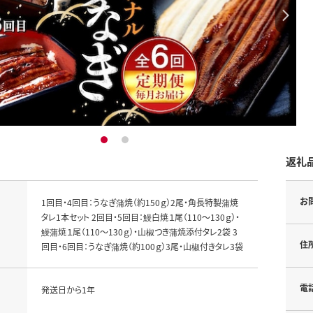
1
2
返礼
お
1回目・4回目：うなぎ蒲焼（約150ｇ）2尾・角長特製蒲焼
タレ1本セット 2回目・5回目：鰻白焼１尾（110～130ｇ）・
鰻蒲焼１尾（110～130ｇ）・山椒つき蒲焼添付タレ2袋 3
住
回目・6回目：うなぎ蒲焼（約100ｇ）3尾・山椒付きタレ3袋
電
発送日から1年