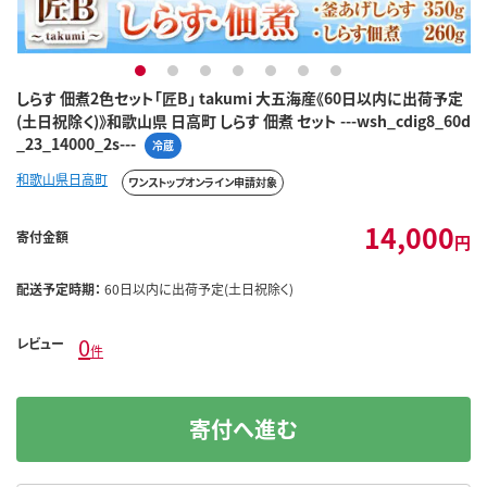
1
2
3
4
5
6
7
しらす 佃煮2色セット「匠B」 takumi 大五海産《60日以内に出荷予定
(土日祝除く)》和歌山県 日高町 しらす 佃煮 セット ---wsh_cdig8_60d
_23_14000_2s---
冷蔵
和歌山県日高町
ワンストップオンライン申請対象
14,000
寄付金額
円
配送予定時期：
60日以内に出荷予定(土日祝除く)
0
レビュー
件
寄付へ進む