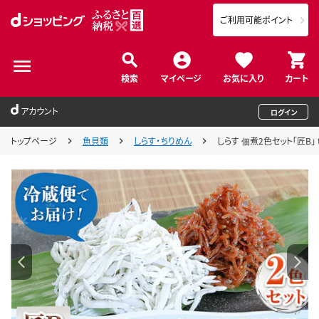
ご利用可能ポイント
検索
マイページ
お気に入り
カート
アカウント
ログイン
トップページ
魚貝類
しらす・ちりめん
しらす 佃煮2色セット「匠B」 t