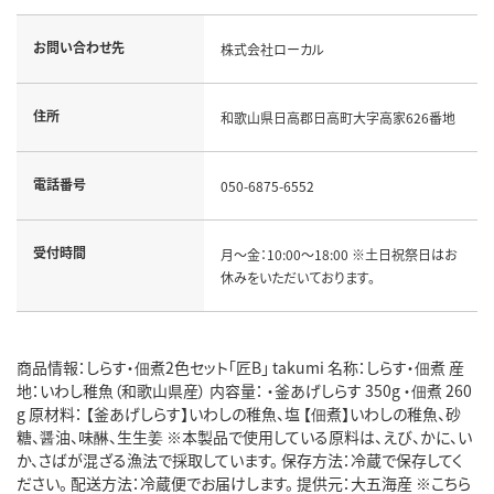
お問い合わせ先
株式会社ローカル
住所
和歌山県日高郡日高町大字高家626番地
電話番号
050-6875-6552
受付時間
月～金：10:00～18:00 ※土日祝祭日はお
休みをいただいております。
商品情報：しらす・佃煮2色セット「匠B」 takumi 名称：しらす・佃煮 産
地：いわし稚魚（和歌山県産） 内容量： ・釜あげしらす 350g ・佃煮 260
g 原材料： 【釜あげしらす】いわしの稚魚、塩 【佃煮】いわしの稚魚、砂
糖、醤油、味醂、生生姜 ※本製品で使用している原料は、えび、かに、い
か、さばが混ざる漁法で採取しています。 保存方法：冷蔵で保存してく
ださい。 配送方法：冷蔵便でお届けします。 提供元：大五海産 ※こちら