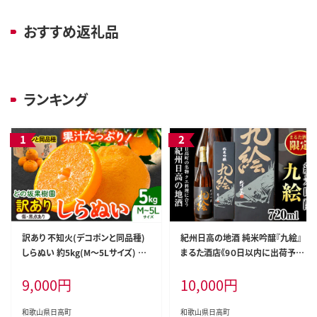
おすすめ返礼品
ランキング
訳あり 不知火(デコポンと同品種)
紀州日高の地酒 純米吟醸『九絵』
しらぬい 約5kg(M～5Lサイズ) ど
まるた酒店《9０日以内に出荷予定
の坂果樹園《2027年2月上旬-4月
(土日祝除く)》 和歌山県 日高町 酒
9,000
円
10,000
円
上旬頃出荷》 和歌山県 日高町 しら
純米吟醸 地酒 ---wsh_marukue_
ぬい でこぽん 旬 果物 フルーツ 柑
90d_22_10000_1p---
橘 訳あり不知火 訳ありデコポン 訳
和歌山県日高町
和歌山県日高町