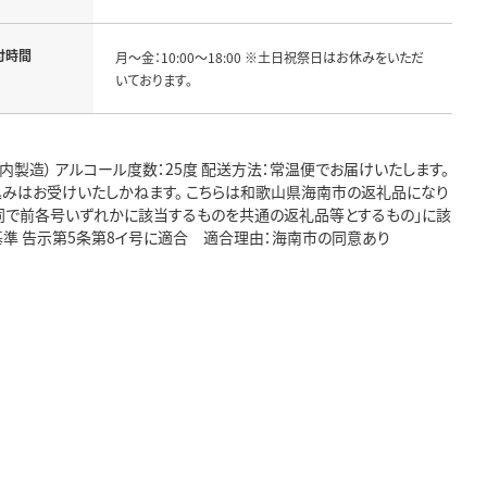
付時間
月～金：10:00～18:00 ※土日祝祭日はお休みをいただ
いております。
国内製造） アルコール度数：25度 配送方法：常温便でお届けいたします。
込みはお受けいたしかねます。 こちらは和歌山県海南市の返礼品になり
共同で前各号いずれかに該当するものを共通の返礼品等とするもの」に該
基準 告示第5条第8イ号に適合 適合理由：海南市の同意あり