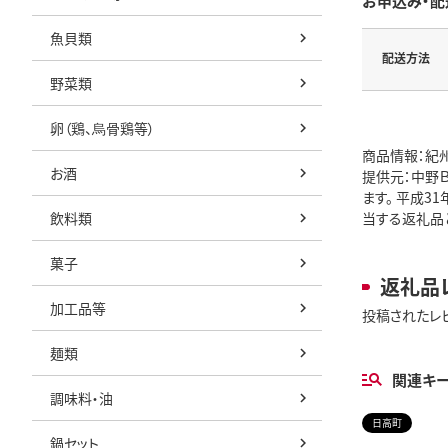
お申込み・配
魚貝類
配送方法
野菜類
卵（鶏、烏骨鶏等）
商品情報：紀州
お酒
提供元：中野
ます。 平成
飲料類
当する返礼品
菓子
返礼品
加工品等
投稿されたレ
麺類
関連キ
調味料・油
日高町
鍋セット