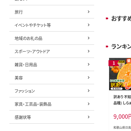
旅行
おすす
イベントやチケット等
地域のお礼の品
ランキ
スポーツ・アウトドア
雑貨・日用品
美容
ファッション
訳あり 不
品種) しら
家具・工芸品・装飾品
Lサイズ) 
9,000
7年2月上
感謝状等
荷》 和歌山
い でこぽん
和歌山県日高