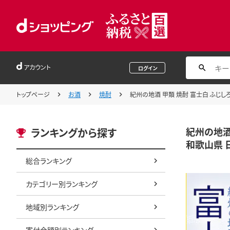
アカウント
ログイン
トップページ
お酒
焼酎
紀州の地酒 甲類 焼酎 富士白 ふじしろ 2
紀州の地酒 
ランキングから探す
和歌山県 日高
総合ランキング
カテゴリー別ランキング
地域別ランキング
寄付金額別ランキング