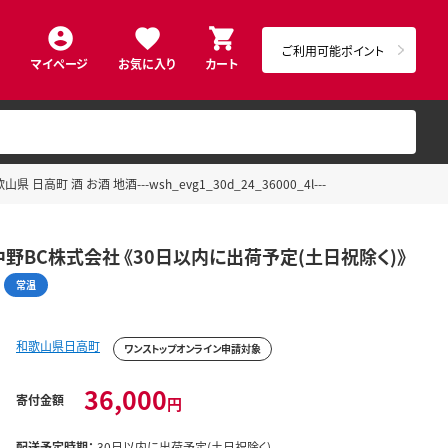
ご利用可能ポイント
マイページ
お気に入り
カート
 酒 お酒 地酒---wsh_evg1_30d_24_36000_4l---
 中野BC株式会社 《30日以内に出荷予定(土日祝除く)》
常温
和歌山県日高町
ワンストップオンライン申請対象
36,000
寄付金額
円
配送予定時期：
30日以内に出荷予定(土日祝除く)