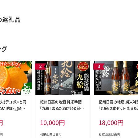
め返礼品
ング
知火(デコポンと同
紀州日高の地酒 純米吟醸
紀州日高の地酒 純米吟
ぬい 約5kg(M～5
『九絵』 まるた酒店《9０日以
『九絵』２本セット まる
どの坂果樹園《202
内に出荷予定(土日祝除く)》
《90日以内に出荷予定(
円
10,000
円
18,000
円
旬-4月上旬頃出
和歌山県 日高町 酒 純米吟
祝除く)》 和歌山県 日高
県 日高町 しらぬ
醸 地酒 ---wsh_marukue_
酒 純米吟醸 地酒 ---ws
 旬 果物 フルー
90d_22_10000_1p---
arukue_90d_22_1800
町
和歌山県日高町
和歌山県日高町