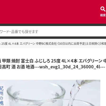
検索
5度 4L×4本 エバグリーン 中野BC株式会社 《30日以内に出荷予定(土日祝除く)》和歌山県 日高町
甲類 焼酎 富士白 ふじしろ 25度 4L×4本 エバグリーン
町 酒 お酒 地酒---wsh_evg1_30d_24_36000_4l---