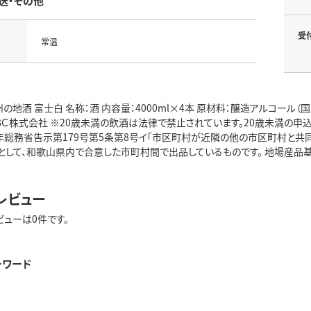
送・その他
受
常温
の地酒 富士白 名称：酒 内容量：4000ml×4本 原材料：醸造アルコール（
ＢＣ株式会社 ※20歳未満の飲酒は法律で禁止されています。20歳未満の申
31年総務省告示第179号第5条第8号イ「市区町村が近隣の他の市区町村と
として、和歌山県内で合意した市町村間で出品しているものです。 地場産品
レビュー
ビューは0件です。
ーワード