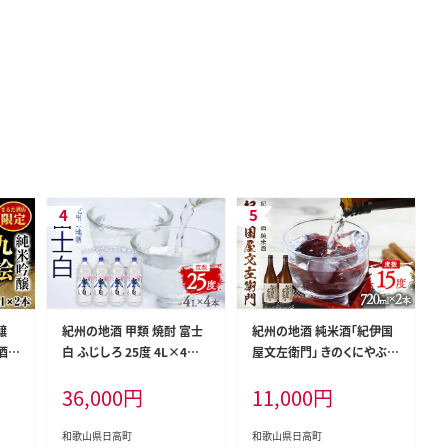
醸
紀州の地酒 甲類 焼酎 富士
紀州の地酒 純米酒｢紀伊国
た酒店
白 ふじしろ 25度 4L×4本
屋文左衛門｣ きのくにやぶん
土日
エバグリーン 中野BC株式会
ざえもん 15度 720ml×2本
36,000
円
11,000
円
町
社 《30日以内に出荷予定(土
エバグリーン 中野BC株式会
h_m
日祝除く)》和歌山県 日高町
社《30日以内に出荷予定(土
0_2
酒 お酒 地酒---wsh_evg1_
日祝除く)》和歌山県 日高町
和歌山県日高町
和歌山県日高町