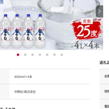
1
2
3
4
5
6
7
返礼
お
4000ml×4本
住
中野BC株式会社
電