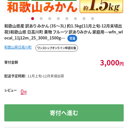
1
2
3
4
5
6
7
8
和歌山県産 訳あり みかん (3S～3L) 約1.5kg《11月上旬-12月末頃出
荷》和歌山県 日高川町 果物 フルーツ 訳ありみかん 家庭用---wfn_wl
ocal_11j12m_25_3000_1500g---
常温
和歌山県日高川町
ワンストップオンライン申請対象
3,000
寄付金額
円
配送予定時期：
11月上旬-12月末頃出荷
0
レビュー
件
寄付へ進む