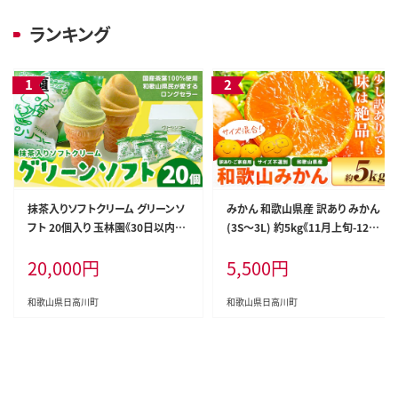
ランキング
抹茶入りソフトクリーム グリーンソ
みかん 和歌山県産 訳あり みかん
フト 20個入り 玉林園《30日以内に
(3S～3L) 約5kg《11月上旬-12月
出荷予定(土日祝除く)》 和歌山県
末頃出荷》和歌山県 日高川町 果物
20,000
円
5,500
円
日高川町 抹茶 ソフト ソフトクリー
フルーツ 訳あり みかん 家庭用 み
ム アイス スイーツ 20個 冷凍 送料
かん みかん 5kg 和歌山 みかん み
無料---wshg_fgyr6_30d_26_200
かん みかん みかん みかん---wfn_
和歌山県日高川町
和歌山県日高川町
00_20p---
wlocal_11j12m_25_5500_5kg--
-