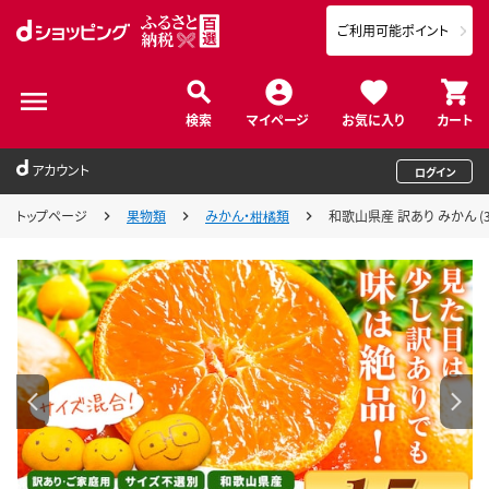
ご利用可能ポイント
検索
マイページ
お気に入り
カート
アカウント
ログイン
トップページ
果物類
みかん・柑橘類
和歌山県産 訳あり みかん (3S