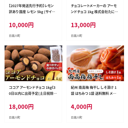
【2027年発送先行予約】レモン
チョコレートメーカーの アーモ
訳あり 国産 レモン 5kg (サイズ
ンドチョコ 1kg 株式会社たにぐ
混合) ノーワックス 減農薬 どの
ち《90日以内に出荷予定(土日祝
10,000
円
13,000
円
坂果樹園《2027年2月上旬-5月
除く)》和歌山県 日高川町 スイー
末頃出荷》 和歌山県 日高川町
ツ デザート お菓子 おやつ チョ
レモン れもん 檸檬 家庭用 旬 新
コ アーモンド 送料無料 アーモ
日高川町
日高川町
鮮 果物 柑橘 フルーツ 訳あり 大
ンドチョコ---wshg_ctng11_90
容量 Lemon remon 送料無料-
d_24_13000_1kg---
--wshg_248_ac25_23_10000
_5kg---
ココア アーモンドチョコ 1kg《3
紀州 南高梅 梅干し しそ漬け 1
0日以内に出荷予定(土日祝除
袋 はちみつ 1袋 送料無料 メー
く)》和歌山県 日高川町 送料無
ル便 ご家庭用 無選別 《30日以
18,000
円
4,000
円
料 スイーツ デザート お菓子 お
内に出荷予定(土日祝除く)》和歌
やつ チョコ アーモンド アーモン
山県 日高川町 しそ梅 はちみつ
ドチョコ ココア---wfn_cwlocal
梅---iwfn_wlocal19_30d_25_
日高川町
日高川町
_30d_26_18000_1000g---
4000_440g---