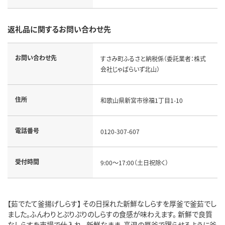
返礼品に関するお問い合わせ先
お問い合わせ先
すさみ町ふるさと納税係（委託業者：株式
会社じゃばらいず北山）
住所
和歌山県新宮市徐福1丁目1-10
電話番号
0120-307-607
受付時間
9:00～17:00（土日祝除く）
【茹でたて釜揚げしらす】 その日採れた新鮮なしらすを厚釜で釜茹でし
ました。ふんわりとぷりぷりのしらすの食感が味わえます。 新鮮で良質
なしらすを市場で仕入れ、 新鮮なまま、高温の厚釜で躍らせるように釜