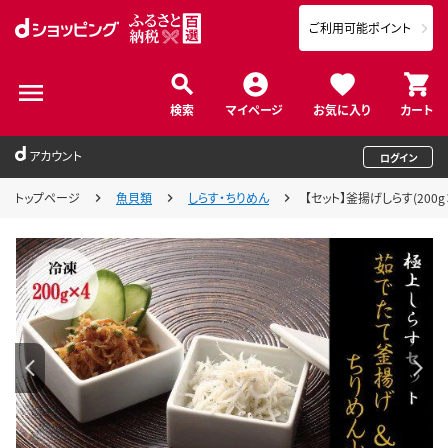
ご利用可能ポイント
検索
マイページ
お気に入り
カート
アカウント
ログイン
トップページ
魚貝類
しらす・ちりめん
【セット】釜揚げしらす(200g