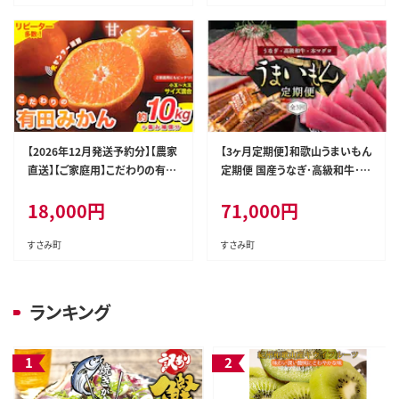
【2026年12月発送予約分】【農家
【3ヶ月定期便】和歌山うまいもん
直送】【ご家庭用】こだわりの有田
定期便 国産うなぎ･高級和牛･本
みかん 約10kg＋150g(傷み補
マグロの人気返礼品を3回お届
18,000
円
71,000
円
償分) 有機質肥料100% サイズ
け！/ウナギ 鰻 牛肉 黒毛和牛 熊
混合 ※北海道・沖縄・離島配送
野牛 鮪 まぐろ【tkb300】
不可【nuk101-12C】
すさみ町
すさみ町
ランキング