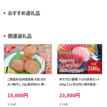
おすすめ返礼品
関連返礼品
ご家庭用 紀州南高梅 大粒 はち
本マグロ（養殖）トロ＆赤身セット
みつ梅干し 1㎏ 塩分約8% 無選
500g 【１ヶ月以内に順次発送】
別 /訳あり 梅 梅干 梅干し うめ
高級 クロマグロ 中トロ 中とろ
15,000
円
23,000
円
ウメ ハチミツ すさみ町 within2
まぐろ マグロ 鮪 刺身 赤身 柵 じ
025【khs118】
ゃばらまぐろ 本マグロ 本鮪【nks
110D】
すさみ町
すさみ町