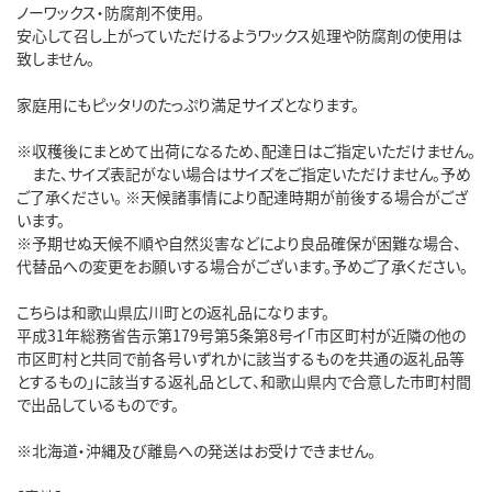
ノーワックス・防腐剤不使用。
安心して召し上がっていただけるようワックス処理や防腐剤の使用は
致しません。
家庭用にもピッタリのたっぷり満足サイズとなります。
※収穫後にまとめて出荷になるため、配達日はご指定いただけません。
また、サイズ表記がない場合はサイズをご指定いただけません。予め
ご了承ください。 ※天候諸事情により配達時期が前後する場合がござ
います。
※予期せぬ天候不順や自然災害などにより良品確保が困難な場合、
代替品への変更をお願いする場合がございます。予めご了承ください。
こちらは和歌山県広川町との返礼品になります。
平成31年総務省告示第179号第5条第8号イ「市区町村が近隣の他の
市区町村と共同で前各号いずれかに該当するものを共通の返礼品等
とするもの」に該当する返礼品として、和歌山県内で合意した市町村間
で出品しているものです。
※北海道・沖縄及び離島への発送はお受けできません。