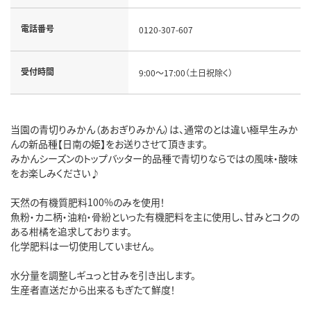
電話番号
0120-307-607
受付時間
9:00～17:00（土日祝除く）
当園の青切りみかん（あおぎりみかん）は、通常のとは違い極早生みか
んの新品種【日南の姫】をお送りさせて頂きます。
みかんシーズンのトップバッター的品種で青切りならではの風味・酸味
をお楽しみください♪
天然の有機質肥料100%のみを使用！
魚粉・カニ柄・油粕・骨紛といった有機肥料を主に使用し、甘みとコクの
ある柑橘を追求しております。
化学肥料は一切使用していません。
水分量を調整しギュっと甘みを引き出します。
生産者直送だから出来るもぎたて鮮度！