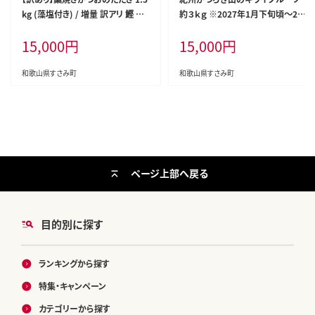
kg (藻塩付き) / 増量 訳アリ 鰹 カ
約３ｋｇ ※2027年1月下旬頃〜2月
ツオタタキ カツオのたたき 鰹のた
上旬頃に順次発送予定(お届け日
15,000
円
15,000
円
たき 丼 刺身【nks106A】
指定不可) / キウイ キウイフルーツ
フルーツ 果物 くだもの 【uot792】
和歌山県すさみ町
和歌山県すさみ町
ページ上部へ戻る
目的別に探す
ランキングから探す
特集・キャンペーン
カテゴリーから探す