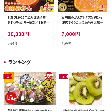
訳あり【2026年12月発送予約
極 有田みかんプレミアム 約2kg
分】＼光センサー選別／ 【農家直
【選りすぐりの上位20％をお届
送】【家庭用】こだわりの有田みか
け】2S～Lサイズ 有機質肥料10
10,000
円
7,000
円
ん 約4kg＋150g(傷み補償分)
0% ※2026年11月～2027年1
先行予約 有機質肥料100% サイ
月上旬頃に順次発送予定 ※北
ズ混合 【12月発送】※北海道・沖
海道・沖縄・離島への配送不可
すさみ町
すさみ町
縄・離島配送不可【nuk148-12
【nuk154G】
B】
ランキング
【訳あり】藁焼きかつおのたたき 1.5
紀州かつらぎ山のキウイフルーツ