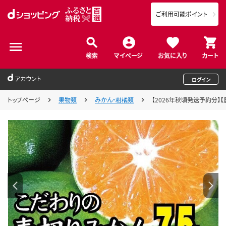
ご利用可能ポイント
検索
マイページ
お気に入り
カート
アカウント
ログイン
トップページ
果物類
みかん・柑橘類
【2026年秋頃発送予約分】