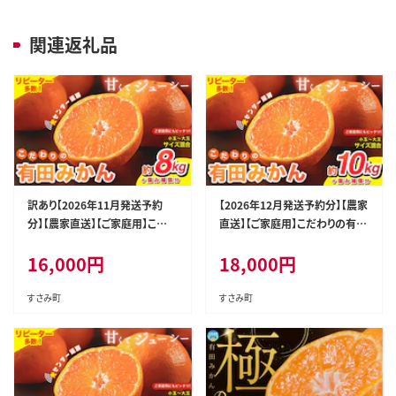
関連返礼品
訳あり【2026年11月発送予約
【2026年12月発送予約分】【農家
分】【農家直送】【ご家庭用】こだ
直送】【ご家庭用】こだわりの有田
わりの有田みかん約8kg＋150g
みかん 約10kg＋150g(傷み補
16,000
円
18,000
円
(傷み補償分) 有機質肥料100%
償分) 有機質肥料100% サイズ
サイズ混合 ※北海道・沖縄・離
混合 ※北海道・沖縄・離島配送
島配送不可【nuk100-11C】
不可【nuk101-12C】
すさみ町
すさみ町