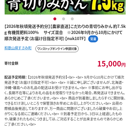
1
2
3
【2026年秋頃発送予約分】【農家直送】こだわりの青切りみかん 約7.5k
g 有機質肥料100% サイズ混合 ※2026年9月から10月にかけて
順次発送予定（お届け日指定不可）【nuk107F】
常温
和歌山県すさみ町
ワンストップオンライン申請対象
15,000
寄付金額
円
配送予定時期：
【2026年秋頃発送予約分】<br> <br> 9月から10月にかけて順次
発送予定（お届け日指定不可）<br> <br> ※誠に申し訳ございませんが、北海道・
沖縄・離島へのお礼品の配送はお受けできません。<br> ※事前にお申し出がな
く、長期不在等によりお礼の品をお受取りできなかった場合、再発送はできません。
あらかじめご了承くださいませ。<br> <br> 商品が到着致しましたらすぐに開封後、
できるだけ涼しいところで保管頂きお早めにお召し上がりください。<br> 出荷の
際検品後発送しておりますが、万一商品に問題がございましたら破棄やお召し上
がりになる前にご連絡ください。<br> ※到着予定日から、３日以上経過したもの
や、破棄されたものにつきましては、ご対応することが出来ませんのであらかじめ
ご了承ください。<br>