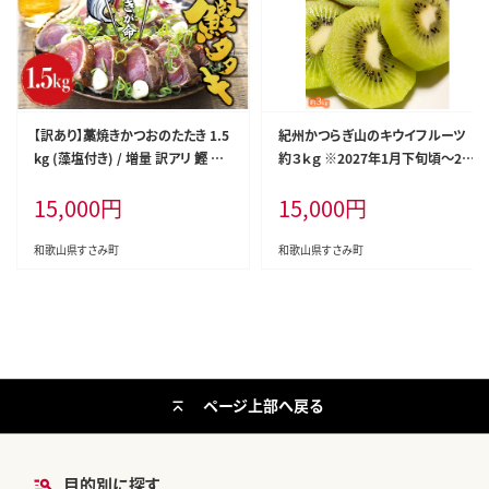
【訳あり】藁焼きかつおのたたき 1.5
紀州かつらぎ山のキウイフルーツ
kg (藻塩付き) / 増量 訳アリ 鰹 カ
約３ｋｇ ※2027年1月下旬頃〜2月
ツオタタキ カツオのたたき 鰹のた
上旬頃に順次発送予定(お届け日
15,000
円
15,000
円
たき 丼 刺身【nks106A】
指定不可) / キウイ キウイフルーツ
フルーツ 果物 くだもの 【uot792】
和歌山県すさみ町
和歌山県すさみ町
ページ上部へ戻る
目的別に探す