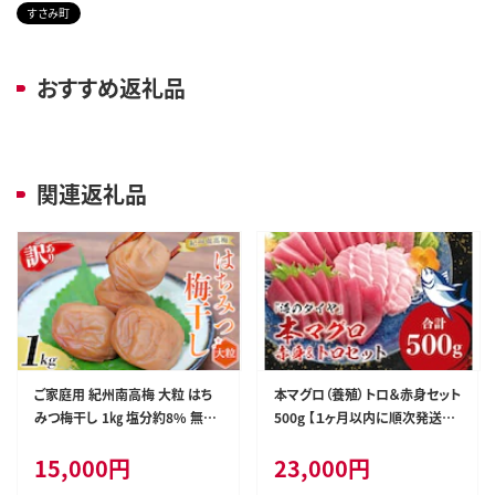
すさみ町
おすすめ返礼品
関連返礼品
ご家庭用 紀州南高梅 大粒 はち
本マグロ（養殖）トロ＆赤身セット
みつ梅干し 1㎏ 塩分約8% 無選
500g 【１ヶ月以内に順次発送】
別 /訳あり 梅 梅干 梅干し うめ
高級 クロマグロ 中トロ 中とろ
15,000
円
23,000
円
ウメ ハチミツ すさみ町 within2
まぐろ マグロ 鮪 刺身 赤身 柵 じ
025【khs118】
ゃばらまぐろ 本マグロ 本鮪【nks