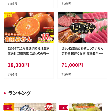
110D】
すさみ町
すさみ町
【2026年12月発送予約分】【農家
【3ヶ月定期便】和歌山うまいもん
直送】【ご家庭用】こだわりの有田
定期便 国産うなぎ･高級和牛･本
みかん 約10kg＋150g(傷み補
マグロの人気返礼品を3回お届
18,000
円
71,000
円
償分) 有機質肥料100% サイズ
け！/ウナギ 鰻 牛肉 黒毛和牛 熊
混合 ※北海道・沖縄・離島配送
野牛 鮪 まぐろ【tkb300】
不可【nuk101-12C】
すさみ町
すさみ町
ランキング