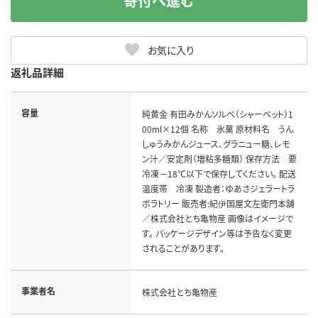
寄付へ進む
お気に入り
返礼品詳細
容量
純黄金 有田みかんソルベ（シャーベット）1
00ml×12個 名称 氷菓 原材料名 うん
しゅうみかんジュース、グラニュー糖、レモ
ン汁／安定剤（増粘多糖類） 保存方法 要
冷凍－18℃以下で保存してください。 配送
温度帯 冷凍 製造者：ゆあさジェラートラ
ボラトリー 販売者:紀伊国屋文左衛門本舗
／株式会社とち亀物産 画像はイメージで
す。 パッケージデザイン等は予告なく変更
されることがあります。
事業者名
株式会社とち亀物産