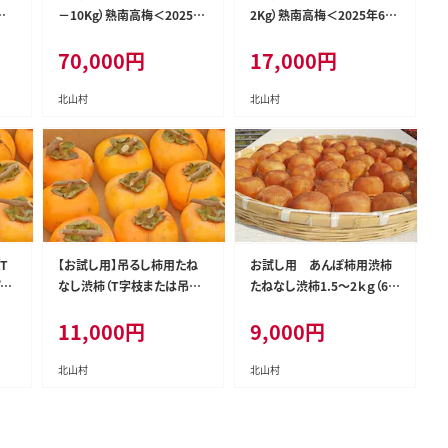
年6
－10Kg）熟南高梅＜2025年
2Kg）熟南高梅＜2025年6月
順次
6月上旬～7月上旬ごろに順
上旬～7月上旬ごろに順次発
70,000
円
17,000
円
次発送予定＞【art011A】
送予定＞【art012A】
北山村
北山村
T
【お試し用】吊るし柿用たね
お試し用 あんぽ柿用渋柿
なし渋柿（T字枝または吊る
たねなし渋柿1.5～2ｋｇ（6～
玉）
しクリップ付）1.5～2ｋｇ（6
12玉）-AP【art018A】
11,000
円
9,000
円
～12玉）【art017A】
北山村
北山村