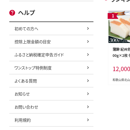
ヘルプ
初めての方へ
控除上限金額の目安
蒲鉾 紀州名
ふるさと納税確定申告ガイド
00g×2枚
こ カマボコ
12,00
ワンストップ特例制度
物 初節句 
返し 母の日
敬老の日 お
和歌山県北山
よくある質問
m100】
お知らせ
お問い合わせ
利用規約