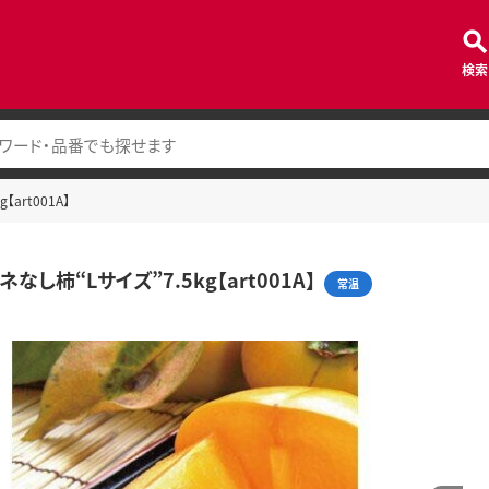
検索
art001A】
なし柿“Lサイズ”7.5kg【art001A】
常温