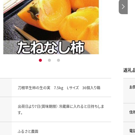
1
2
3
返礼
お
刀根早生柿の生の実 7.5kg Lサイズ 36個入り箱
出荷日より7日(賞味期限） 冷蔵庫に入れると日持ちしま
住
す。
電
ふるさと農園