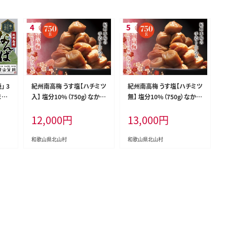
」 3
紀州南高梅 うす塩【ハチミツ
紀州南高梅 うす塩【ハチミツ
まぼ
入】 塩分10%（750g）なかや
無】 塩分10%（750g）なかや
贈り
まさんちの梅干 うめ ウメ 梅
まさんちの梅干 うめ ウメ 梅
12,000
円
13,000
円
 お
干し【nky006-175k】
干し【nky002-175k】
中元
ny
和歌山県北山村
和歌山県北山村