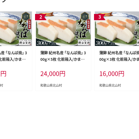
産 「なんば焼」 3
蒲鉾 紀州名産 「なんば焼」 3
蒲鉾 紀州名産 「なんば焼
 化粧箱入/かまぼ
00g×5枚 化粧箱入/かまぼ
00g×3枚 化粧箱入/か
 練物 ギフト 贈り
こ カマボコ 練物 ギフト 贈り
こ カマボコ 練物 ギフト 
0
円
24,000
円
16,000
円
内祝い お祝い お
物 初節句 内祝い お祝い お
物 初節句 内祝い お祝い
 父の日 お中元
返し 母の日 父の日 お中元
返し 母の日 父の日 お
つまみ 惣菜【ny
敬老の日 おつまみ 惣菜【ny
敬老の日 おつまみ 惣菜【
村
和歌山県北山村
和歌山県北山村
m103】
m101】