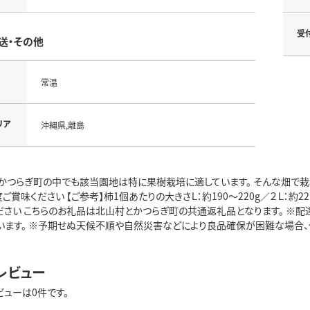
受
送・その他
常温
リア
沖縄県,離島
かつらぎ町の中でも該当園地は特に果樹栽培に適しています。 そんな畑で栽
度ご賞味ください 【ご参考】柿1個あたりの大きさＬ：約190～220g／２Ｌ：約22
ださい こちらのお礼品は北山村とかつらぎ町の共通返礼品となります。 ※
います。 ※予期せぬ天候不順や自然災害などにより良品確保が困難な場合、
レビュー
ビューは0件です。