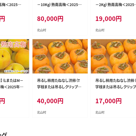
高梅＜2025年6
－10Kg）熟南高梅＜2025年
－2Kg）熟南高梅＜2025
上旬ごろに順次
6月上旬～7月上旬ごろに順
月上旬～7月上旬ごろに
円
80,000
円
19,000
円
t008A】
次発送予定＞【art009A】
発送予定＞【art010A】
北山村
北山村
】（LまたはM－
吊るし柿用たねなし渋柿（T
吊るし柿用たねなし渋柿（
高梅＜2025年6
字枝または吊るしクリップ
字枝または吊るしクリップ
上旬ごろに順次
付）14.5～15ｋｇ（約50～90
付）4.5～5ｋｇ（約20～30
円
40,000
円
17,000
円
t013A】
玉）【art015A】
【art016A】
北山村
北山村
ング