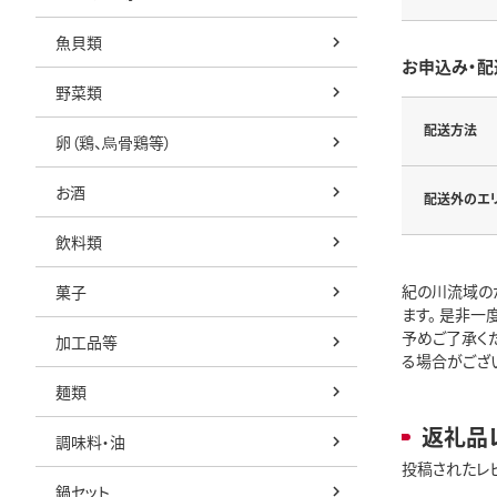
魚貝類
お申込み・配
野菜類
配送方法
卵（鶏、烏骨鶏等）
お酒
配送外のエ
飲料類
紀の川流域の
菓子
ます。 是非一
予めご了承く
加工品等
る場合がござ
麺類
返礼品
調味料・油
投稿されたレ
鍋セット