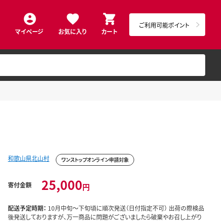
ご利用可能ポイント
マイページ
お気に入り
カート
和歌山県北山村
ワンストップオンライン申請対象
25,000
寄付金額
円
配送予定時期：
10月中旬～下旬頃に順次発送（日付指定不可） 出荷の際検品
後発送しておりますが、万一商品に問題がございましたら破棄やお召し上がり