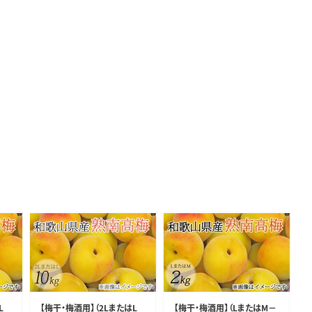
L
【梅干・梅酒用】（2LまたはL
【梅干・梅酒用】（LまたはM－