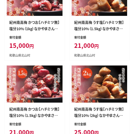
紀州南高梅 かつお【ハチミツ無】
紀州南高梅 うす塩【ハチミツ無】
塩分10%（1kg）なかやまさんち
塩分10%（1.5kg）なかやまさん
の梅干 うめ ウメ【nky002-210
ちの梅干 うめ ウメ【nky003-11
寄付金額
寄付金額
k】
5k】
15,000
21,000
円
円
和歌山県北山村
和歌山県北山村
紀州南高梅 かつお【ハチミツ無】
紀州南高梅 うす塩【ハチミツ無】
塩分10%（1.5kg）なかやまさん
塩分10%（2kg）なかやまさんち
ちの梅干 うめ ウメ【nky003-21
の梅干 うめ ウメ【nky004-120
寄付金額
寄付金額
5k】
k】
21,000
25,000
円
円