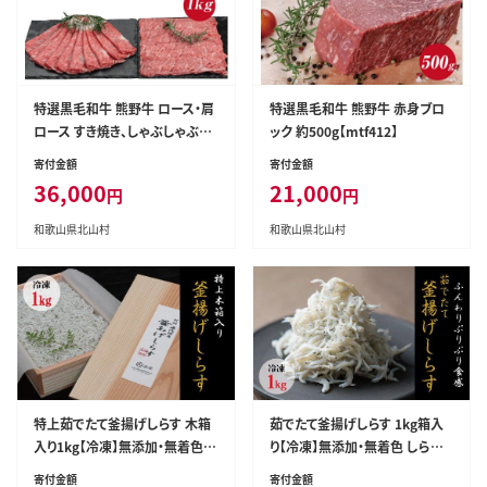
特選黒毛和牛 熊野牛 ロース・肩
特選黒毛和牛 熊野牛 赤身ブロ
ロース すき焼き、しゃぶしゃぶ用
ック 約500g【mtf412】
約１kg【mtf404】
寄付金額
寄付金額
36,000
21,000
円
円
和歌山県北山村
和歌山県北山村
特上茹でたて釜揚げしらす 木箱
茹でたて釜揚げしらす 1kg箱入
入り1kg【冷凍】無添加・無着色
り【冷凍】無添加・無着色 しらす
しらす シラス 釜揚げ 冷凍【mar
シラス 釜揚げ 冷凍【mar112】
寄付金額
寄付金額