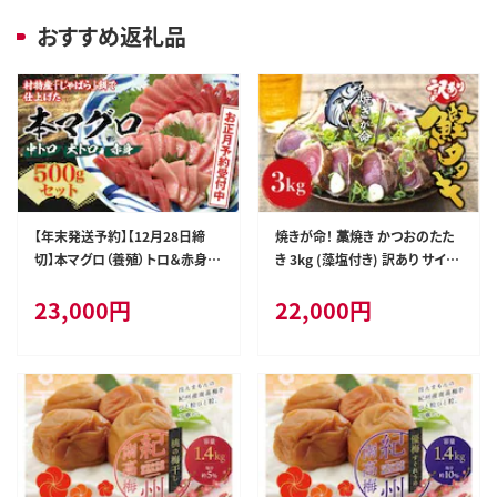
おすすめ返礼品
【年末発送予約】【12月28日締
焼きが命！ 藁焼き かつおのたた
切】本マグロ（養殖）トロ＆赤身セ
き 3kg (藻塩付き) 訳あり サイズ
ット 500g【12月25日～30日発
ふぞろい / 鰹 かつお カツオのた
23,000
円
22,000
円
送】 within2025【nks110D-sg】
たき 鰹のたたき 冷凍 真空 【nks
107A】