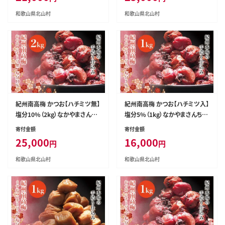
和歌山県北山村
和歌山県北山村
紀州南高梅 かつお【ハチミツ無】
紀州南高梅 かつお【ハチミツ入】
塩分10%（2kg）なかやまさんち
塩分5%（1kg）なかやまさんちの
の梅干 うめ ウメ【nky004-220
梅干 うめ ウメ ume【nky005-2
寄付金額
寄付金額
k】
10k】
25,000
16,000
円
円
和歌山県北山村
和歌山県北山村