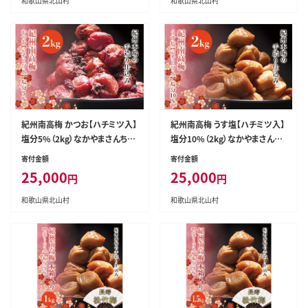
和歌山県北山村
和歌山県北山村
紀州南高梅 かつお【ハチミツ入】
紀州南高梅 うす塩【ハチミツ入】
塩分5%（2kg）なかやまさんちの
塩分10%（2kg）なかやまさんち
梅干 うめ ウメ【nky009-220k】
の梅干 うめ ウメ【nky010-120
寄付金額
寄付金額
k】
25,000
25,000
円
円
和歌山県北山村
和歌山県北山村