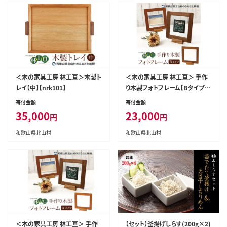
＜木の家具工房 林工亘＞木製ト
＜木の家具工房 林工亘＞ 手作
レイ【中】【nrk101】
り木製フォトフレーム【Bタイプ】
【nrk201】
寄付金額
寄付金額
35,000
23,000
円
円
和歌山県北山村
和歌山県北山村
＜木の家具工房 林工亘＞ 手作
【セット】釜揚げしらす(200g×2)