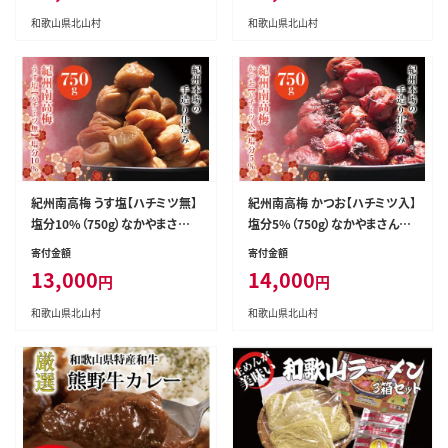
菜【nym101】
和歌山県北山村
和歌山県北山村
紀州南高梅 うす塩【ハチミツ無】
紀州南高梅 かつお【ハチミツ入】
塩分10%（750g）なかやまさんち
塩分5%（750g）なかやまさんち
の梅干 うめ ウメ 梅干し【nky00
の梅干 うめ ウメ 梅干し【nky00
寄付金額
寄付金額
2-175k】
5-275k】
13,000
14,000
円
円
和歌山県北山村
和歌山県北山村