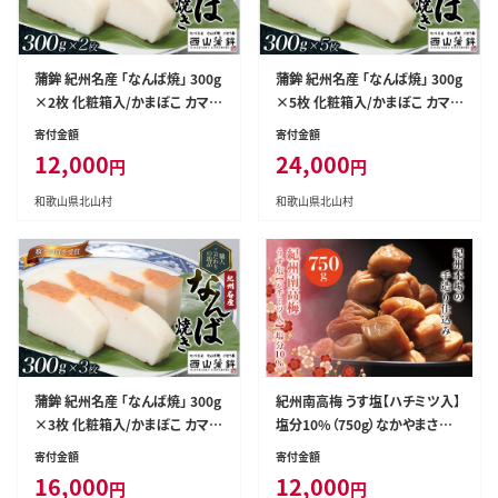
蒲鉾 紀州名産 「なんば焼」 300g
蒲鉾 紀州名産 「なんば焼」 300g
×2枚 化粧箱入/かまぼこ カマボ
×5枚 化粧箱入/かまぼこ カマボ
コ 練物 ギフト 贈り物 初節句 内
コ 練物 ギフト 贈り物 初節句 内
寄付金額
寄付金額
祝い お祝い お返し 母の日 父の
祝い お祝い お返し 母の日 父の
12,000
24,000
円
円
日 お中元 敬老の日 おつまみ 惣
日 お中元 敬老の日 おつまみ 惣
菜【nym100】
菜【nym103】
和歌山県北山村
和歌山県北山村
蒲鉾 紀州名産 「なんば焼」 300g
紀州南高梅 うす塩【ハチミツ入】
×3枚 化粧箱入/かまぼこ カマボ
塩分10%（750g）なかやまさんち
コ 練物 ギフト 贈り物 初節句 内
の梅干 うめ ウメ 梅干し【nky00
寄付金額
寄付金額
祝い お祝い お返し 母の日 父の
6-175k】
16,000
12,000
円
円
日 お中元 敬老の日 おつまみ 惣