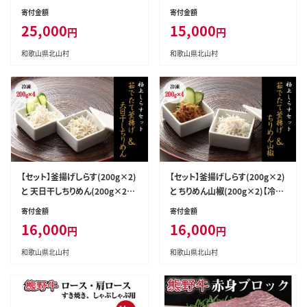
す シラス ちりめん 冷蔵【mar11
す シラス ちりめん 冷蔵【mar11
寄付金額
寄付金額
0】
1】
25,000
15,000
円
円
和歌山県北山村
和歌山県北山村
【セット】釜揚げしらす(200g×2)
【セット】釜揚げしらす(200g×2)
と 天日干しちりめん(200g×2)
と ちりめん山椒(200g×2)【冷
【冷凍】無添加・無着色 しらす シ
凍】無添加・無着色 しらす シラス
寄付金額
寄付金額
ラス 釜揚げ 小分け 冷凍 ちりめ
釜揚げ 小分け 冷凍 ちりめん【m
16,000
16,000
円
円
ん【mar104】
ar106】
和歌山県北山村
和歌山県北山村