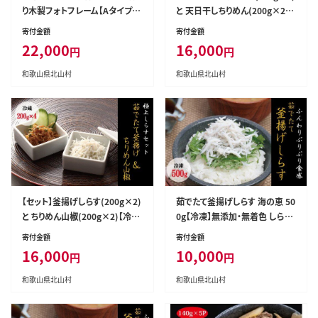
り木製フォトフレーム【Aタイプ】
と 天日干しちりめん(200g×2)
【nrk200】
【冷蔵】無添加・無着色 しらす シ
寄付金額
寄付金額
ラス 釜揚げ 小分け 冷蔵 ちりめ
22,000
16,000
円
円
ん【mar105】
和歌山県北山村
和歌山県北山村
【セット】釜揚げしらす(200g×2)
茹でたて釜揚げしらす 海の恵 50
と ちりめん山椒(200g×2)【冷
0g【冷凍】無添加・無着色 しらす
蔵】無添加・無着色 しらす シラス
シラス 釜揚げ 冷凍【mar102】
寄付金額
寄付金額
釜揚げ 小分け 冷蔵 ちりめん【m
16,000
10,000
円
円
ar107】
和歌山県北山村
和歌山県北山村