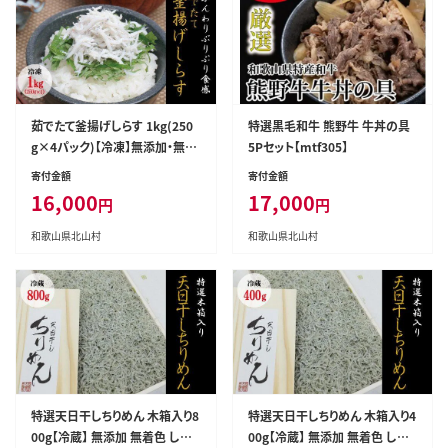
茹でたて釜揚げしらす 1kg(250
特選黒毛和牛 熊野牛 牛丼の具
g×4パック)【冷凍】無添加・無着
5Pセット【mtf305】
色 しらす シラス 釜揚げ 小分け
寄付金額
寄付金額
冷凍【mar103】
16,000
17,000
円
円
和歌山県北山村
和歌山県北山村
特選天日干しちりめん 木箱入り8
特選天日干しちりめん 木箱入り4
00g【冷蔵】 無添加 無着色 しら
00g【冷蔵】 無添加 無着色 しら