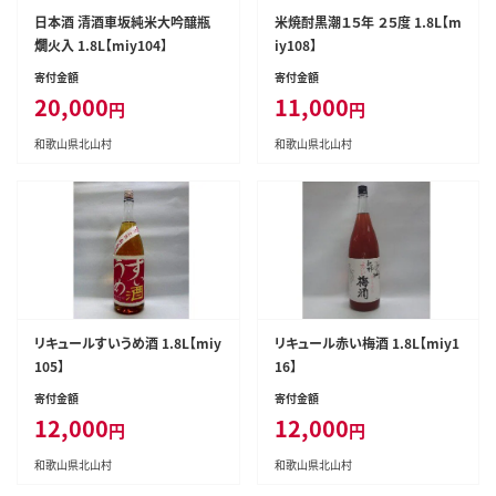
日本酒 清酒車坂純米大吟醸瓶
米焼酎黒潮１５年 ２５度 1.8L【m
燗火入 1.8L【miy104】
iy108】
寄付金額
寄付金額
20,000
11,000
円
円
和歌山県北山村
和歌山県北山村
リキュールすいうめ酒 1.8L【miy
リキュール赤い梅酒 1.8L【miy1
105】
16】
寄付金額
寄付金額
12,000
12,000
円
円
和歌山県北山村
和歌山県北山村