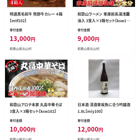
特選黒毛和牛 熊野牛カレー ４箱
和歌山ラーメン 車庫前系湯浅醤
【mtf102】
油入 3食入×3箱セット【ksw10
1】
寄付金額
寄付金額
13,000
9,000
円
円
和歌山県北山村
和歌山県北山村
和歌山アロチ本家 丸高中華そば
日本酒 清酒車坂魚に合う吟醸酒
3食入×3箱セット【ksw102】
1.8L【miy100】
寄付金額
寄付金額
10,000
12,000
円
円
和歌山県北山村
和歌山県北山村