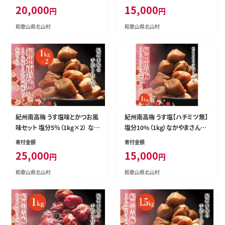
108】
20,000
15,000
円
円
和歌山県北山村
和歌山県北山村
紀州南高梅 うす塩味とかつお風
紀州南高梅 うす塩【ハチミツ無】
味セット 塩分5％（1kg×2） なか
塩分10%（1kg）なかやまさんち
やまさんちの梅干 うめ ウメ【nky
の梅干 うめ ウメ【nky002-110
寄付金額
寄付金額
001】
k】
25,000
15,000
円
円
和歌山県北山村
和歌山県北山村