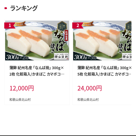
ランキング
蒲鉾 紀州名産 「なんば焼」 300g×
蒲鉾 紀州名産 「なんば焼」 300g×
2枚 化粧箱入/かまぼこ カマボコ
5枚 化粧箱入/かまぼこ カマボコ
練物 ギフト 贈り物 初節句 内祝い
練物 ギフト 贈り物 初節句 内祝い
12,000
円
24,000
円
お祝い お返し 母の日 父の日 お中
お祝い お返し 母の日 父の日 お中
元 敬老の日 おつまみ 惣菜【nym1
元 敬老の日 おつまみ 惣菜【nym1
00】
03】
和歌山県北山村
和歌山県北山村