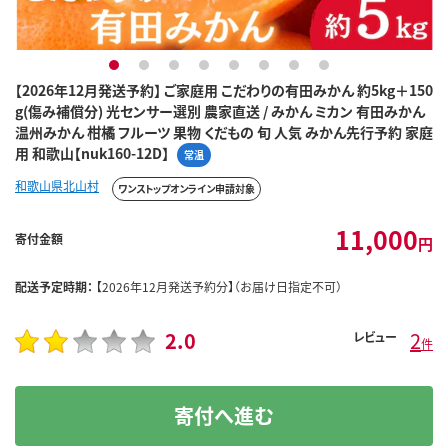
1
2
3
4
5
6
7
8
【2026年12月発送予約】 ご家庭用 こだわりの有田みかん 約5kg＋150
g(傷み補償分) 光センサー選別 農家直送 / みかん ミカン 有田みかん
温州みかん 柑橘 フルーツ 果物 くだもの 旬 人気 みかん先行予約 家庭
用 和歌山【nuk160-12D】
常温
和歌山県北山村
ワンストップオンライン申請対象
11,000
寄付金額
円
配送予定時期：
【2026年12月発送予約分】（お届け日指定不可）
2.0
2
レビュー
件
寄付へ進む