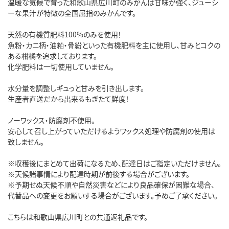
温暖な気候で育った和歌山県広川町のみかんは甘味が強く、ジューシ
ーな果汁が特徴の全国屈指のみかんです。
天然の有機質肥料100%のみを使用！
魚粉・カニ柄・油粕・骨紛といった有機肥料を主に使用し、甘みとコクの
ある柑橘を追求しております。
化学肥料は一切使用していません。
水分量を調整しギュっと甘みを引き出します。
生産者直送だから出来るもぎたて鮮度！
ノーワックス・防腐剤不使用。
安心して召し上がっていただけるようワックス処理や防腐剤の使用は
致しません。
※収穫後にまとめて出荷になるため、配達日はご指定いただけません。
※天候諸事情により配達時期が前後する場合がございます。
※予期せぬ天候不順や自然災害などにより良品確保が困難な場合、
代替品への変更をお願いする場合がございます。予めご了承ください。
こちらは和歌山県広川町との共通返礼品です。