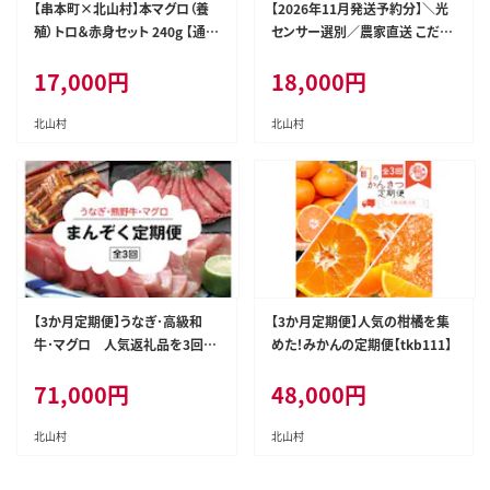
【串本町×北山村】本マグロ（養
【2026年11月発送予約分】＼光
殖）トロ＆赤身セット 240g 【通常
センサー選別／農家直送 こだわ
発送】【nks113】
りの完熟有田みかん 約10kg＋1
17,000
円
18,000
円
50g(傷み補償分) 【ご家庭用】【1
1月発送】有機質肥料100% 有田
みかん みかん ミカン 蜜柑 柑橘
北山村
北山村
果物 フルーツ 甘い 温州みかん
先行予約【nuk101-11C】
【3か月定期便】うなぎ･高級和
【3か月定期便】人気の柑橘を集
牛･マグロ 人気返礼品を3回お
めた！みかんの定期便【tkb111】
届け♪【tkb104】
71,000
円
48,000
円
北山村
北山村