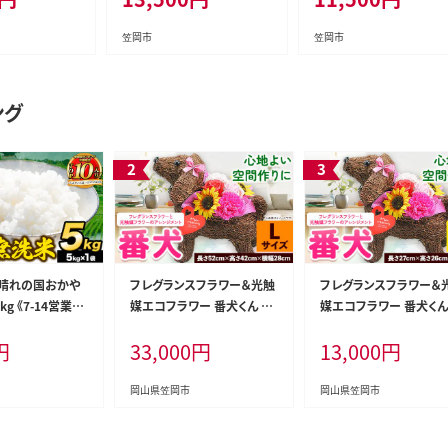
 種無し ぶどう
アサムラサキ 国産 牡蠣 牡蠣
祝除く)》岡山県 笠岡市 
ィストリビュータ
エキス 玉子 卵（たまご）ごは
無料 北木島産 かき カキ 
笠岡市
笠岡市
岡市《2026年8
ん かき 万能 調味料 おすす
蠣 生牡蠣 冷凍 お取り寄
月下旬頃出荷予
め だし醤油 醤油 白だし《45
グルメ---Y-10---
2026---
日以内に出荷予定(土日祝除
ング
く)》 ---A-13a---
 晴れの国おかや
フレグランスフラワー＆光触
フレグランスフラワー＆
kg 《7-14営業日
媒エコフラワー 番犬くん L
媒エコフラワー 番犬くん
除く)》 岡山県
サイズ フローリスト萬 《45
サイズ フローリスト萬 《4
円
33,000
円
13,000
円
洗米 岡山県産 米
日以内に出荷予定(土日祝
日以内に出荷予定(土日
国産 ブレンド米
除く)》岡山県 笠岡市 送料無
除く)》岡山県 笠岡市 送
asaoka_zsy_39
料 母の日 プレゼント アレン
料 母の日 プレゼント ア
岡山県笠岡市
岡山県笠岡市
ジフラワー 枯れない---C-37
ジフラワー 枯れない---A
---
6---