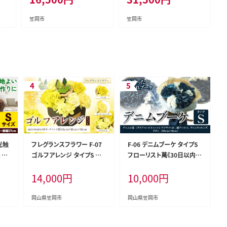
送料
送料無料 国産 ブレンド米 無
送料無料 国産 ブレンド米 無
牡
洗米 ---kasaoka_zsy_383_
洗米 ---kasaoka_zsy_384_
笠岡市
笠岡市
せ
10_wx_rsl---
20_wx---
光触
フレグランスフラワー F-07
F-06 デニムブーケ タイプS
 S
ゴルフアレンジ タイプS フ
フローリスト萬《30日以内に
5
ローリスト萬《30日以内に出
出荷予定(土日祝除く)》岡山
14,000
円
10,000
円
祝
荷予定(土日祝除く)》岡山県
県 笠岡市 花 贈呈品 贈り物
料無
笠岡市 花 贈呈品 贈り物 プ
プレゼント インテリア---F-0
レン
レゼント インテリア ゴルフ--
6---
岡山県笠岡市
岡山県笠岡市
-20
-F-07---