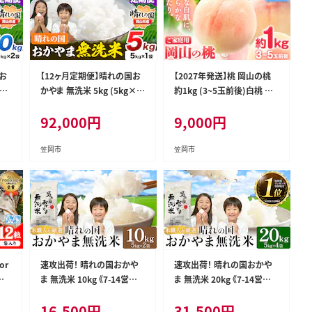
お
【12ヶ月定期便】晴れの国お
【2027年発送】桃 岡山の桃
g×
かやま 無洗米 5kg (5kg×1
約1kg (3~5玉前後)白桃 岡
込
袋) 計12回お届け《お申込月
山 はくとう スイーツ フルー
92,000
円
9,000
円
県
の翌月より発送》 岡山県 笠
ツ 果物 デザート 旬 モモ も
米
岡市 無洗米 岡山県産 米 送
も 先行予約 果物 岡山県 笠
--
料無料 国産 ブレンド米 ---k
岡市 清水白桃 白鳳 白麗 ク
笠岡市
笠岡市
0-
asaoka_zsytei_393_5-12-
ール便《2027年6月下旬～9
--
月上旬頃出荷》 ---kasaoka_
zsy_419_100---
or
速攻出荷！ 晴れの国おかや
速攻出荷！ 晴れの国おかや
イ
ま 無洗米 10kg 《7-14営業
ま 無洗米 20kg 《7-14営業
水産
日出荷(土日祝除く)》 岡山県
日出荷(土日祝除く)》 岡山県
16,500
円
31,500
円
土日
笠岡市 無洗米 岡山県産 米
笠岡市 無洗米 岡山県産 米