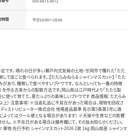
話番号
050-6875-0072
付時間
平日10:00～18:00
の予定です。 晴れの日が多い瀬戸内式気候の土地・笠岡市で穫れた「たた
しで皮ごと食べられます。 【たたらみねらるシャインマスカット】 「たた
みがあり、種無しで食べやすいブドウです。 なんといっても一番の特徴
ね）を作る古来からの製鉄方法です。岡山県は江戸時代より「たたら製
分に使って育てた、恵たっぷりの美味しいブドウです 商品情報：たたらみ
1kg以上） 注意事項：※当返礼品に不具合があった場合は、現物を回収さ
Ｇディストリビューター株式会社 地場産品基準 告示第5条第1号に適
域によってはクール便となる場合があります） ※天候や生育などの影響
ません。 ※不在日がある場合は備考欄にて、その旨お知らせください。
果物 先行予約 シャインマスカット2026 2房 1kg 岡山県産 シャインマ