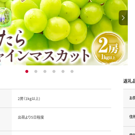
1
2
3
4
5
6
返礼
お
2房（1kg以上)
住
出荷より5日程度