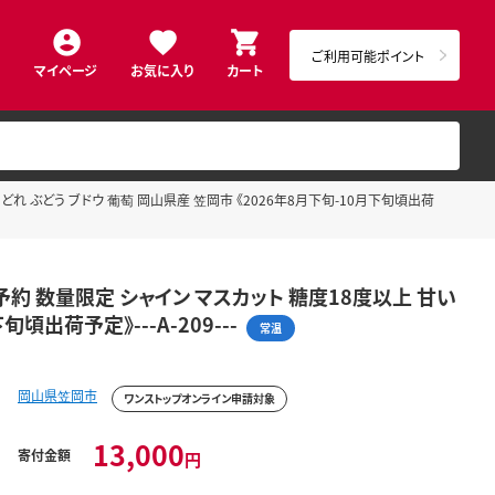
ご利用可能ポイント
マイページ
お気に入り
カート
どれ ぶどう ブドウ 葡萄 岡山県産 笠岡市 《2026年8月下旬-10月下旬頃出荷
予約 数量限定 シャイン マスカット 糖度18度以上 甘い
頃出荷予定》---A-209---
常温
岡山県笠岡市
ワンストップオンライン申請対象
13,000
寄付金額
円