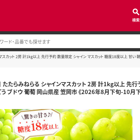
検索
スカット 2房 計1kg以上 先行予約 数量限定 シャイン マスカット 糖度18度以上 甘い 朝
】 たたらみねらる シャインマスカット 2房 計1kg以上 先行
う ブドウ 葡萄 岡山県産 笠岡市 《2026年8月下旬-10月下旬