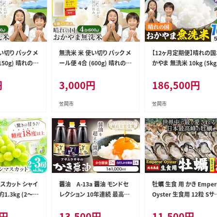
い切り パック メ
無洗米 米 使い切り パック メ
【12ヶ月定期便】晴れの国
150g) 晴れの国
ール便 4合 (600g) 晴れの国
かやま 無洗米 10kg (5k
米《30日以内に
おかやま無洗米《30日以内に
2袋) 計12回お届け《お申
円
3,000
円
186,500
円
日祝除く)》岡山
出荷予定(土日祝除く)》岡山
月の翌月より発送》 岡山
送料無料 岡山県
県 笠岡市 送料無料 岡山県
笠岡市 無洗米 岡山県産 
と納税 わけあり
産 米 ふるさと納税 わけあり
送料無料 国産 ブレンド米 -
笠岡市
笠岡市
らこれ お米 お
以上のお米ならこれ お米 お
kasaoka_zsytei_389_1
せんまい kome-
こめ 岡山 むせんまい kome-
12_rsl---
zsy_341_150--
--kasaoka_zsy_343_450--
-
スカット シャイ
醤油 A-13a 醤油 モンドセ
牡蠣 生食 用 かき Emper
1.3kg (2～3
レクション 10年連続 最高金
Oyster 生食用 12粒 Sサ
みねらるシャイン
賞 受賞 かき醤油 白だしかき
ズ 袋入り 株式会社勇和
円
13,500
円
11,500
円
フト 糖度18度
醤油 詰め合わせ 3本 セット
《45日以内に出荷予定(