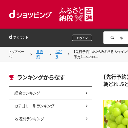
アカウント
ログイン
トップペー
果物
ぶど
【先行予約】 たたらみねらる シャインマ
ジ
類
う
予定》---A-209---
【先行予約
ランキングから探す
朝どれ ぶど
総合ランキング
カテゴリー別ランキング
地域別ランキング