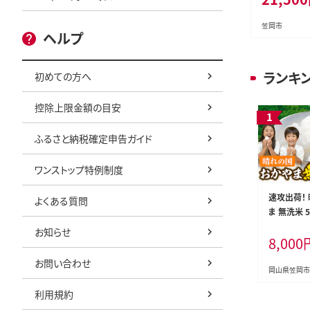
以上 フルーツ
葡 Y&G．デ
笠岡市
ヘルプ
ー 岡山県 笠
月下旬-10
定》---2-21a_
ランキ
初めての方へ
控除上限金額の目安
ふるさと納税確定申告ガイド
ワンストップ特例制度
速攻出荷！
よくある質問
ま 無洗米 5
発送(土日祝
お知らせ
8,000
笠岡市 無
送料無料 
お問い合わせ
無洗米 ---k
岡山県笠岡市
1_5_wx---
利用規約