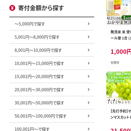
寄付金額から探す
～5,000円で探す
無洗米 米 使
5,001円～8,000円で探す
ール便 1合 (
おかやま無洗
8,001円～10,000円で探す
1,000
出荷予定(土
県 笠岡市 
産 米 ふるさ
10,001円～15,000円で探す
笠岡市
以上のお米な
こめ 岡山 む
15,001円～20,000円で探す
--kasaoka_
-
20,001円～30,000円で探す
30,001円～50,000円で探す
【先行予約】マ
50,001円～100,000円で探す
ンマスカット 約
房) たたら
100,001円～で探す
21,500
マスカット ギ