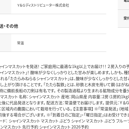
電
Ｙ＆Ｇディストリビューター株式会社
受
送・その他
常温
インマスカットを発送！ ご家庭用に最適な1kg以上でお届け！！ ２房入り
インマスカット」！ 酸味が少なくしっかりとした甘みが楽しめます。しかも、種無
まれる「たたらみねらるシャインマスカット」は、酸味が少なくしっかりとした甘
召し上がり頂けることです。 「たたら製鉄」とは、砂鉄と木炭を用いて鋼（はが
、 特に備前長船の刀剣は有名です。 その製造過程より生まれる鉱物成分を養
マスカット 名称：シャインマスカット 産地：岡山県産 内容量：2房（1房約
後に代品発送となります。 配送方法：常温便でお届けします。 提供元：Ｙ＆
：区域内の農園において栽培を行っている。 【注意事項】 ※「常温発送」（地
前後する場合がございます。 ※「到着日のご指定」・「曜日指定」はお受けでき
： シャインマスカット マスカット ぶどう シャイン マスカット ぶどう フルーツ 
インマスカット 先行予約 シャインマスカット 2026予約