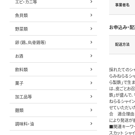
エビ・カニ等
事業者名
魚貝類
お申込み・配
野菜類
卵（鶏、烏骨鶏等）
配送方法
お酒
飲料類
採れたてのシャ
らみねらるシャ
ら製鉄」で生
菓子
は、皮ごとお
鉄」が盛んで
加工品等
ねらるシャイン
せていただいた
麺類
合 適合理由
により発送が
調味料・油
■関連キーワード
スカット シャ