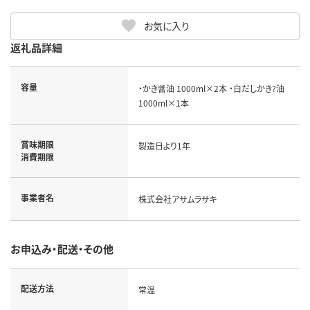
お気に入り
返礼品詳細
容量
・かき醤油 1000ml×2本 ・白だしかき?油
1000ml×1本
賞味期限
製造日より1年
消費期限
事業者名
株式会社アサムラサキ
お申込み・配送・その他
配送方法
常温