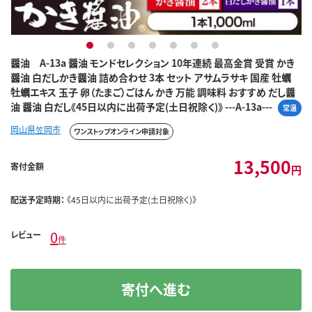
1
2
3
4
5
6
7
醤油 A-13a 醤油 モンドセレクション 10年連続 最高金賞 受賞 かき
醤油 白だしかき醤油 詰め合わせ 3本 セット アサムラサキ 国産 牡蠣
牡蠣エキス 玉子 卵（たまご）ごはん かき 万能 調味料 おすすめ だし醤
油 醤油 白だし《45日以内に出荷予定(土日祝除く)》 ---A-13a---
常温
岡山県笠岡市
ワンストップオンライン申請対象
13,500
寄付金額
円
配送予定時期：
《45日以内に出荷予定(土日祝除く)》
0
レビュー
件
寄付へ進む