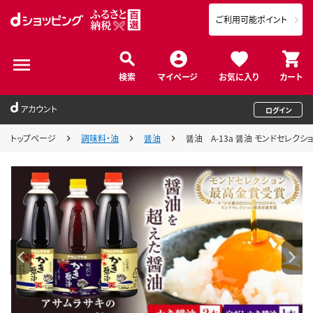
ご利用可能ポイント
検索
マイページ
お気に入り
カート
アカウント
ログイン
トップページ
調味料・油
醤油
醤油 A-13a 醤油 モンドセレクシ