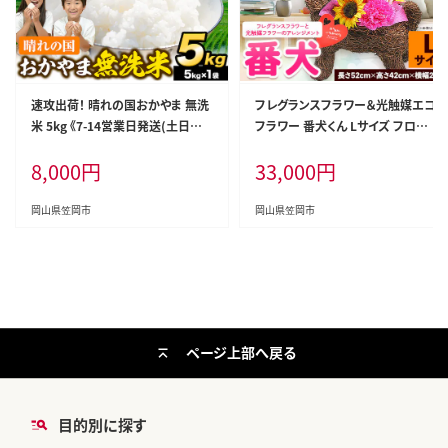
速攻出荷！ 晴れの国おかやま 無洗
フレグランスフラワー＆光触媒エコ
米 5kg 《7-14営業日発送(土日祝
フラワー 番犬くん Lサイズ フロー
除く)》 岡山県 笠岡市 無洗米 岡山
リスト萬 《45日以内に出荷予定(土
8,000
円
33,000
円
県産 米 送料無料 国産 ブレンド米
日祝除く)》岡山県 笠岡市 送料無料
無洗米 ---kasaoka_zsy_391_5_
母の日 プレゼント アレンジフラワ
wx---
ー 枯れない---C-37---
岡山県笠岡市
岡山県笠岡市
ページ上部へ戻る
目的別に探す