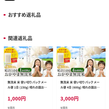
おすすめ返礼品
関連返礼品
無洗米 米 使い切り パック メー
無洗米 米 使い切り パック メー
ル便 1合 (150g) 晴れの国おか
ル便 4合 (600g) 晴れの国おか
やま無洗米《30日以内に出荷予
やま無洗米《30日以内に出荷予
1,000
円
3,000
円
定(土日祝除く)》岡山県 笠岡市
定(土日祝除く)》岡山県 笠岡市
送料無料 岡山県産 米 ふるさと
送料無料 岡山県産 米 ふるさと
納税 わけあり 以上のお米ならこ
納税 わけあり 以上のお米ならこ
笠岡市
笠岡市