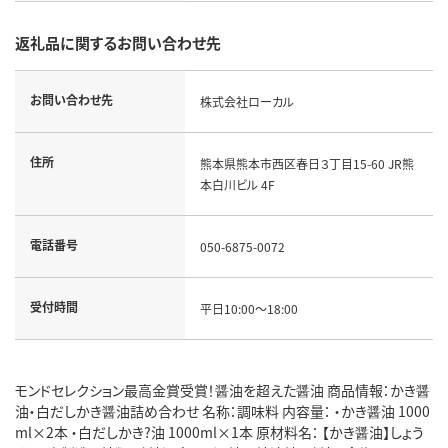
返礼品に関するお問い合わせ先
お問い合わせ先
株式会社ローカル
住所
熊本県熊本市西区春日３丁目15-60 JR熊
本白川ビル 4F
電話番号
050-6875-0072
受付時間
平日10:00～18:00
モンドセレクション最高金賞受賞！醤油を超えた醤油 商品情報：かき醤
油・白だしかき醤油詰め合わせ 名称：調味料 内容量： ・かき醤油 1000
ml×2本 ・白だしかき?油 1000ml×1本 原材料名： 【かき醤油】しょう