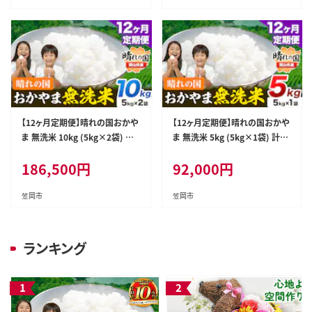
れ お米 おこめ 岡山 むせんまい
れ お米 おこめ 岡山 むせんまい
kome---kasaoka_zsy_341_1
kome---kasaoka_zsy_343_4
50---
50---
【12ヶ月定期便】晴れの国おかや
【12ヶ月定期便】晴れの国おかや
ま 無洗米 10kg (5kg×2袋) 計1
ま 無洗米 5kg (5kg×1袋) 計12
2回お届け《お申込月の翌月より
回お届け《お申込月の翌月より
186,500
円
92,000
円
発送》 岡山県 笠岡市 無洗米 岡
発送》 岡山県 笠岡市 無洗米 岡
山県産 米 送料無料 国産 ブレン
山県産 米 送料無料 国産 ブレン
ド米 ---kasaoka_zsytei_389_
ド米 ---kasaoka_zsytei_393_
笠岡市
笠岡市
10-12_rsl---
5-12---
ランキング