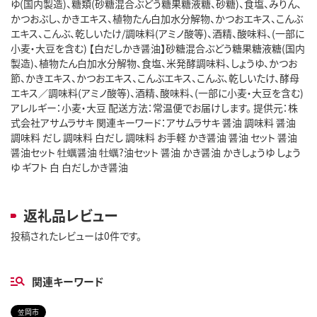
ゆ(国内製造)、糖類(砂糖混合ぶどう糖果糖液糖、砂糖)、食塩、みりん、
かつおぶし、かきエキス、植物たん白加水分解物、かつおエキス、こんぶ
エキス、こんぶ、乾しいたけ/調味料(アミノ酸等)、酒精、酸味料、(一部に
小麦・大豆を含む) 【白だしかき醤油】砂糖混合ぶどう糖果糖液糖(国内
製造)、植物たん白加水分解物、食塩、米発酵調味料、しょうゆ、かつお
節、かきエキス、かつおエキス、こんぶエキス、こんぶ、乾しいたけ、酵母
エキス／調味料(アミノ酸等)、酒精、酸味料、(一部に小麦・大豆を含む)
アレルギー：小麦・大豆 配送方法：常温便でお届けします。 提供元：株
式会社アサムラサキ 関連キーワード：アサムラサキ 醤油 調味料 醤油
調味料 だし 調味料 白だし 調味料 お手軽 かき醤油 醤油 セット 醤油
醤油セット 牡蠣醤油 牡蠣?油セット 醤油 かき醤油 かきしょうゆ しょう
ゆ ギフト 白 白だしかき醤油
返礼品レビュー
投稿されたレビューは0件です。
関連キーワード
笠岡市