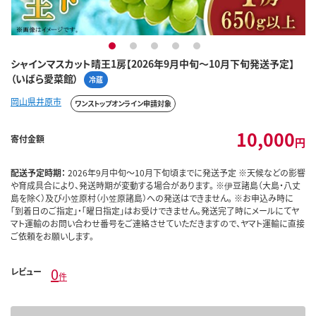
1
2
3
4
5
シャインマスカット晴王1房【2026年9月中旬～10月下旬発送予定】
（いばら愛菜館）
冷蔵
岡山県井原市
ワンストップオンライン申請対象
10,000
寄付金額
円
配送予定時期：
2026年9月中旬～10月下旬頃までに発送予定 ※天候などの影響
や育成具合により、発送時期が変動する場合があります。 ※伊豆諸島（大島・八丈
島を除く）及び小笠原村（小笠原諸島）への発送はできません。 ※お申込み時に
「到着日のご指定」・「曜日指定」はお受けできません。発送完了時にメールにてヤ
マト運輸のお問い合わせ番号をご連絡させていただきますので、ヤマト運輸に直接
ご依頼をお願いします。
0
レビュー
件