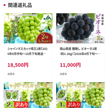
関連返礼品
シャインマスカット晴王2房【202
岡山県産 種無し ピオーネ2房
6年9月中旬～10月下旬発送予
（約1.2kg）【2026年8月下旬～9
定】（いばら愛菜館）
月中旬発送予定】（いばら愛菜
18,500
円
11,000
円
館）
井原市
井原市