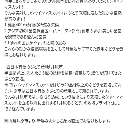
毎年、遠方からも多くの方が井原市を訪れお買い求めいただくシャイン
マスカット！
そんな美味しいシャインマスカットは、ぶどう栽培に適した豊かな自然
が育みます！
1.標高400ｍ前後の冷涼な気候
2.アジア初の「星空保護区・コミュニティ部門」認定のまち！美しい星空
を観望できる澄んだ空気
3.「晴れの国おかやま」の太陽の恵み
これらの豊かな自然環境を生かして丹精込めて育てた露地ぶどうを皆
様にお届けします。
・西日本有数のぶどう産地「井原市」
半世紀以上、先人たちの匠の技術を蓄積・結集して、進化を続けてきた
ぶどう栽培。
今では、シャインマスカットをはじめ40品種以上のぶどうを栽培してお
り、井原市は西日本有数のぶどうの産地として知られています。
そんな井原市では、「樹成り熟成」という技術により栽培したシャインマ
スカットを立冬以降に出荷する「井原冬ぶどう」の地域ブランド化にも
取り組んでいます。
岡山県井原市より、新鮮なおいしさ産地直送でお届け致します。