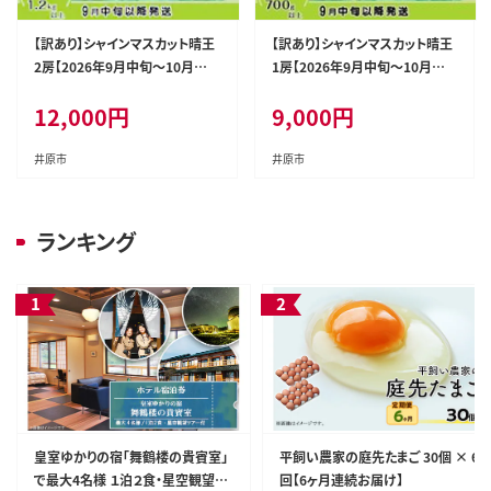
【訳あり】シャインマスカット晴王
【訳あり】シャインマスカット晴王
2房【2026年9月中旬～10月下
1房【2026年9月中旬～10月下
旬発送予定】（いばら愛菜館）
旬発送予定】（いばら愛菜館）
12,000
円
9,000
円
井原市
井原市
ランキング
皇室ゆかりの宿「舞鶴楼の貴賓室」
平飼い農家の庭先たまご 30個 × 6
で最大4名様 １泊２食・星空観望ツ
回【6ヶ月連続お届け】