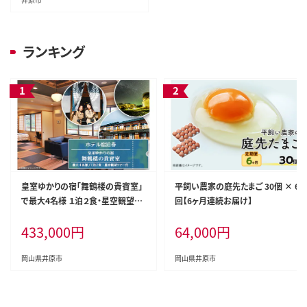
ランキング
皇室ゆかりの宿「舞鶴楼の貴賓室」
平飼い農家の庭先たまご 30個 × 6
で最大4名様 １泊２食・星空観望ツ
回【6ヶ月連続お届け】
アー付 ＜ホテル宿泊券＞
433,000
円
64,000
円
岡山県井原市
岡山県井原市