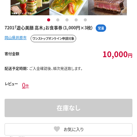
1
2
3
4
5
7201「遊心美膳 高木」お食事券（1,000円×3枚）
常温
岡山県井原市
ワンストップオンライン申請対象
10,000
寄付金額
円
配送予定時期：
ご入金確認後、順次発送致します。
0
レビュー
件
在庫なし
お気に入り