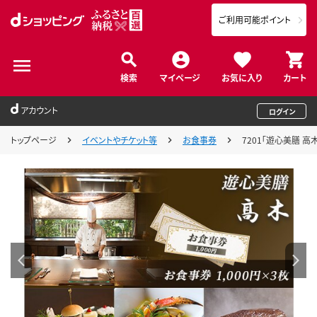
ご利用可能ポイント
検索
マイページ
お気に入り
カート
アカウント
ログイン
トップページ
イベントやチケット等
お食事券
7201「遊心美膳 高