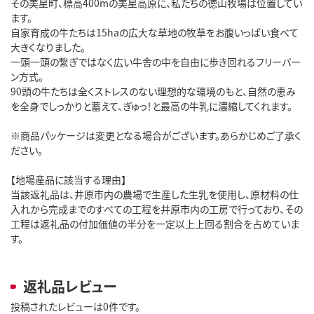
その美星町、標高400mの美星高原に、私たちの徳山牧場は位置してい
ます。
自家育成の牛たちは15haの広大な草地の牧草をお腹いっぱい食べて
大きくなりました。
一頭一頭の繋ぎではなく広い牛舎の中を自由に歩き回れるフリーバー
ン方式。
90頭の牛たちは全くストレスのない理想的な環境のもと、自然の恵み
を全身でしっかりと蓄えて、ぎゅっ！と最高の牛乳に濃縮してくれます。
※商品パッケージは変更となる場合がございます。あらかじめご了承く
ださい。
【地場産品に該当する理由】
当該返礼品は、井原市内の農場で生産した生乳を使用し、原材料の仕
入れから完成までのすべての工程を井原市内の工房で行っており、その
工程は返礼品の付加価値の半分を一定以上上回る割合を占めていま
す。
返礼品レビュー
投稿されたレビューは0件です。