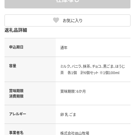
お気に入り
返礼品詳細
申込期日
通年
容量
ミルク、バニラ、抹茶、チョコ、黒ごま、ほうじ
茶 各1個 計6個セット ※1個100ml
賞味期限
賞味期限：6か月
消費期限
アレルギー
卵 乳 ごま
事業者名
株式会社德山牧場