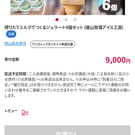
1
2
3
搾りたてミルクでつくるジェラート6個セット（徳山牧場アイス工房）
冷凍
岡山県井原市
ワンストップオンライン申請対象
9,000
寄付金額
円
配送予定時期：
ご入金確認後、随時発送 ※伊豆諸島（大島・八丈島を除く）及び小
笠原村（小笠原諸島）への発送は出来ません。 ※お申込み時に「到着日のご指
定」・「曜日指定」はお受けできません。発送完了時にメールにてヤマト運輸のお問
い合わせ番号をご連絡させていただきますので、ヤマト運輸に直接ご依頼をお願い
します。
0
レビュー
件
在庫なし