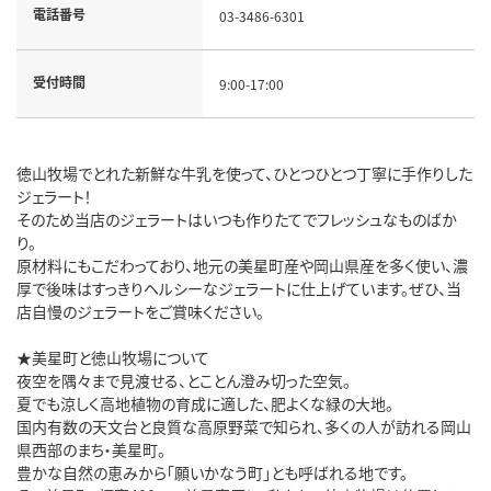
電話番号
03-3486-6301
受付時間
9:00-17:00
徳山牧場でとれた新鮮な牛乳を使って、ひとつひとつ丁寧に手作りした
ジェラート！
そのため当店のジェラートはいつも作りたてでフレッシュなものばか
り。
原材料にもこだわっており、地元の美星町産や岡山県産を多く使い、濃
厚で後味はすっきりヘルシーなジェラートに仕上げています。ぜひ、当
店自慢のジェラートをご賞味ください。
★美星町と徳山牧場について
夜空を隅々まで見渡せる、とことん澄み切った空気。
夏でも涼しく高地植物の育成に適した、肥よくな緑の大地。
国内有数の天文台と良質な高原野菜で知られ、多くの人が訪れる岡山
県西部のまち・美星町。
豊かな自然の恵みから「願いかなう町」とも呼ばれる地です。