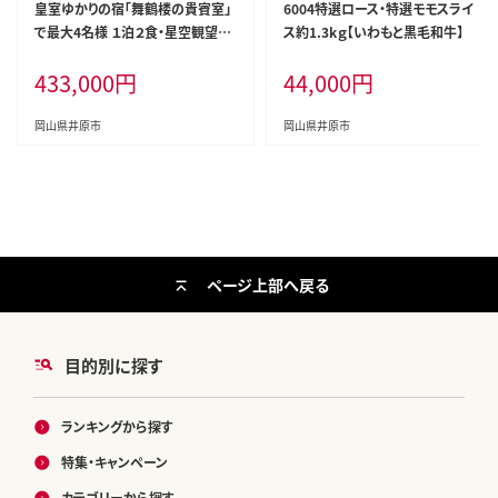
皇室ゆかりの宿「舞鶴楼の貴賓室」
6004特選ロース・特選モモスライ
で最大4名様 １泊２食・星空観望ツ
ス約1.3kｇ【いわもと黒毛和牛】
アー付 ＜ホテル宿泊券＞
433,000
円
44,000
円
岡山県井原市
岡山県井原市
ページ上部へ戻る
目的別に探す
ランキングから探す
特集・キャンペーン
カテゴリーから探す