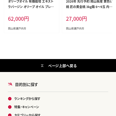
オリーブオイル 有機栽培 エキスト
2026年 先行予約 岡山県産 黄色い
ラバージン オリーブ オイル ブレン
桃 匠の黄金桃 3kg箱 6～9玉 内田
ド 6本 セット オーガニック 油 オリ
農園 桃 果物 もも
62,000
円
27,000
円
ーブ油 食用油 調味料 詰め合わせ
岡山県瀬戸内市
岡山県瀬戸内市
ページ上部へ戻る
目的別に探す
ランキングから探す
特集・キャンペーン
カテゴリーから探す