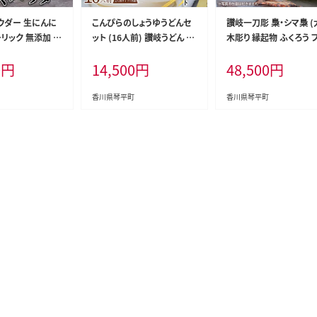
ウダー 生にんに
こんぴらのしょうゆうどんセ
讃岐一刀彫 梟・シマ梟 (
ーリック 無添加 手
ット (16人前) 讃岐うどん セ
木彫り 縁起物 ふくろう 
F5J-1082
ット 詰合せ 半生 うどん 讃岐
ロウ 梟 シマ梟 置物 置
0
円
14,500
円
48,500
円
さぬきうどん つゆ付き しょう
インテリア 動物 ギフト 
ゆ つゆ 麺 うどんつゆ 食品
物 名産 四国 F5J-455
名産品 グルメ 四国 F5J-34
香川県琴平町
香川県琴平町
8