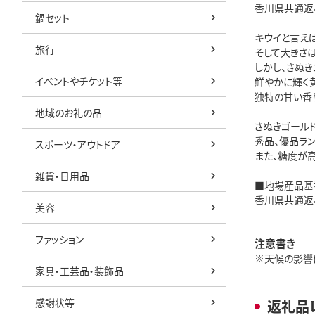
香川県共通返
鍋セット
キウイと言え
旅行
そして大きさ
しかし、さぬ
イベントやチケット等
鮮やかに輝く
独特の甘い香
地域のお礼の品
さぬきゴールド
秀品、優品ラン
スポーツ・アウトドア
また、糖度が高
雑貨・日用品
■地場産品基
香川県共通返
美容
ファッション
注意書き
※天候の影響
家具・工芸品・装飾品
感謝状等
返礼品