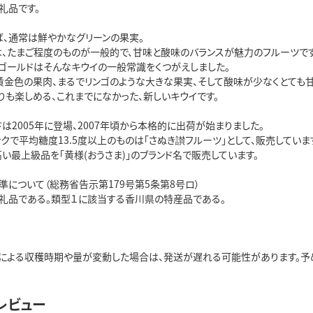
礼品です。
ば、通常は鮮やかなグリーンの果実。
は、たまご程度のものが一般的で、甘味と酸味のバランスが魅力のフルーツです
きゴールドはそんなキウイの一般常識をくつがえしました。
黄金色の果肉、まるでリンゴのような大きな果実、そして酸味が少なくとても甘
りも楽しめる、これまでになかった、新しいキウイです。
は2005年に登場、2007年頃から本格的に出荷が始まりました。
クで平均糖度13.5度以上のものは「さぬき讃フルーツ」として、販売していま
い最上級品を「黄様(おうさま)」のブランド名で販売しています。
準について（総務省告示第179号第5条第8号ロ）
礼品である。類型１に該当する香川県の特産品である。
による収穫時期や量が変動した場合は、発送が遅れる可能性があります。予め
レビュー