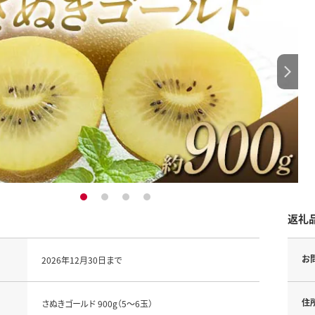
1
2
3
4
返礼
お
2026年12月30日まで
住
さぬきゴールド 900g（5～6玉）