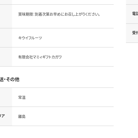
電
賞味期限：到着次第お早めにお召し上がりください。
受
キウイフルーツ
有限会社マミィギフトカガワ
送・その他
常温
リア
離島