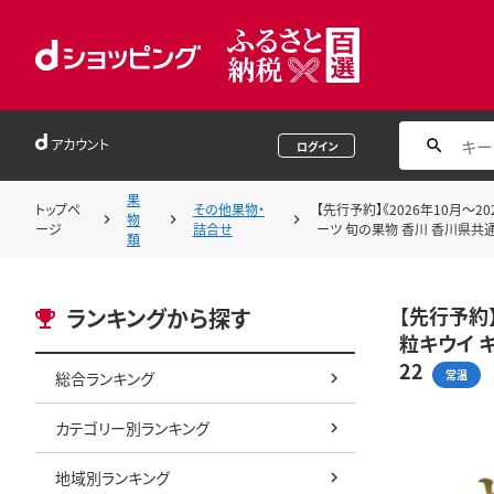
アカウント
ログイン
果
トップペ
その他果物・
【先行予約】《2026年10月～
物
ージ
詰合せ
ーツ 旬の果物 香川 香川県共通返
類
【先行予約】
ランキングから探す
粒キウイ 
22
常温
総合ランキング
カテゴリー別ランキング
地域別ランキング