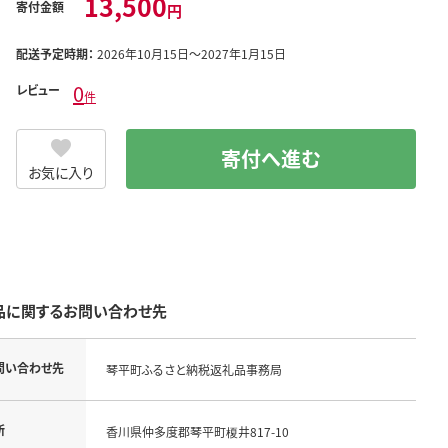
13,500
寄付金額
円
配送予定時期：
2026年10月15日～2027年1月15日
0
レビュー
件
寄付へ進む
お気に入り
品に関するお問い合わせ先
問い合わせ先
琴平町ふるさと納税返礼品事務局
所
香川県仲多度郡琴平町榎井817-10