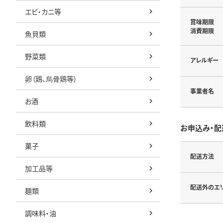
エビ・カニ等
賞味期限
消費期限
魚貝類
野菜類
アレルギー
卵（鶏、烏骨鶏等）
事業者名
お酒
飲料類
お申込み・配
菓子
配送方法
加工品等
配送外のエ
麺類
調味料・油