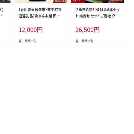
大)
【香川県善通寺市・琴平町共
さぬき名物！！骨付鳥６本セッ
フク
通返礼品】灸まん本舗 田舎
ト 詰合せ セット ご当地 グル
き物
羊羹 6本入 2箱セット 和菓
メ 名産 名物 骨付鳥 骨付き
12,000
円
26,500
円
贈り
子 セット 詰合せ ようかん 羊
チキン 鶏肉 鶏 とり 肉 焼き
羹 小豆 ゆず 抹茶 ご当地 ス
鳥 さぬき 讃岐 国産 おつま
イーツ 菓子 ギフト 贈り物 四
み おかず 四国 F5J-380
香川県琴平町
香川県琴平町
国 F5J-469