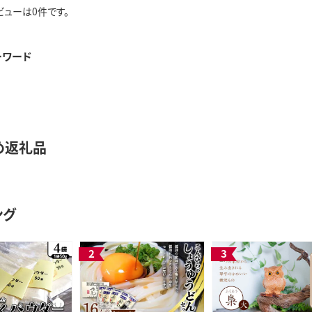
ビューは0件です。
ーワード
め返礼品
ング