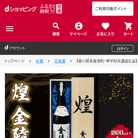
ご利用可能ポイント
検索
マイページ
お気に入り
カート
アカウント
ログイン
トップページ
お酒
日本酒
【香川県多度津町・琴平町共通返礼品】 煌 金