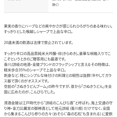
除く）
果実の香りにハーブなどの爽やかさが感じられひろがりのある味わい。
すっきりとした喉越しシャープで上品な辛口。
20歳未満の飲酒は法律で禁止されています。
すっきり辛口の高品質純米大吟醸・煌(きらめき)。豪華な桐箱入りでこ
こぞというときのご贈答用にも最適です。
香川/讃岐の地酒・金陵ブランドのフラッグシップと言えるその特徴は、
精米歩合35%のシャープで上品な辛口。
刺身など、特にシンプルな味付けの料理との相性は抜群!冷やしてガラ
ス器で頂くのがオススメです。
空前の「さぬきうどんブーム」の昨今ですが、昔から「さぬきうどん」を全
国に広めたのが、こんぴらでした。
清酒金陵は江戸時代から“讃岐のこんぴら酒”と呼ばれ、海上交通の守
り神・金刀比羅宮の御神酒として地元讃岐（香川県）だけでなく、全国
から集まるこんぴら参りの方々（おそらく'森の石松'も含まれる）に愛飲