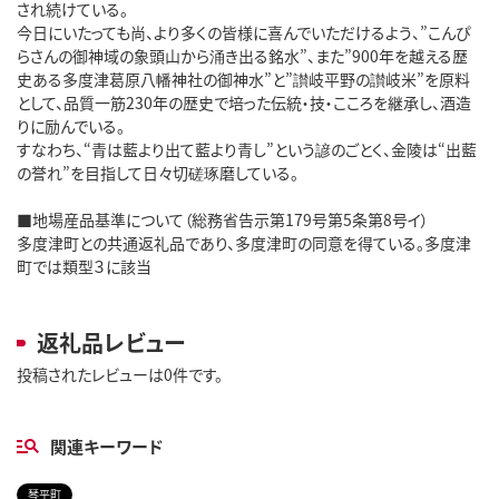
され続けている。
今日にいたっても尚、より多くの皆様に喜んでいただけるよう、”こんぴ
らさんの御神域の象頭山から涌き出る銘水”、また”900年を越える歴
史ある多度津葛原八幡神社の御神水”と”讃岐平野の讃岐米”を原料
として、品質一筋230年の歴史で培った伝統・技・こころを継承し、酒造
りに励んでいる。
すなわち、“青は藍より出て藍より青し”という諺のごとく、金陵は“出藍
の誉れ”を目指して日々切磋琢磨している。
■地場産品基準について（総務省告示第179号第5条第8号イ）
多度津町との共通返礼品であり、多度津町の同意を得ている。多度津
町では類型３に該当
返礼品レビュー
投稿されたレビューは0件です。
関連キーワード
琴平町