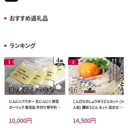
おすすめ返礼品
ランキング
にんにくパウダー 生にんにく 野菜
こんぴらのしょうゆうどんセット (16
ガーリック 無添加 手作り 琴平町 F
人前) 讃岐うどん セット 詰合せ 半
5J-1082
生 うどん 讃岐 さぬきうどん つゆ付
10,000
円
14,500
円
き しょうゆ つゆ 麺 うどんつゆ 食品
名産品 グルメ 四国 F5J-348