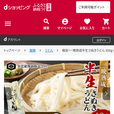
ご利用可能ポイント
検索
マイページ
お気に入り
カート
アカウント
ログイン
トップページ
麺類
うどん
極旨！一晩熟成半生さぬきうどん 300g×1