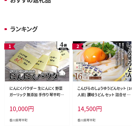
ランキング
にんにくパウダー 生にんにく 野菜
こんぴらのしょうゆうどんセット (16
ガーリック 無添加 手作り 琴平町 F
人前) 讃岐うどん セット 詰合せ 半
5J-1082
生 うどん 讃岐 さぬきうどん つゆ付
10,000
円
14,500
円
き しょうゆ つゆ 麺 うどんつゆ 食品
名産品 グルメ 四国 F5J-348
香川県琴平町
香川県琴平町