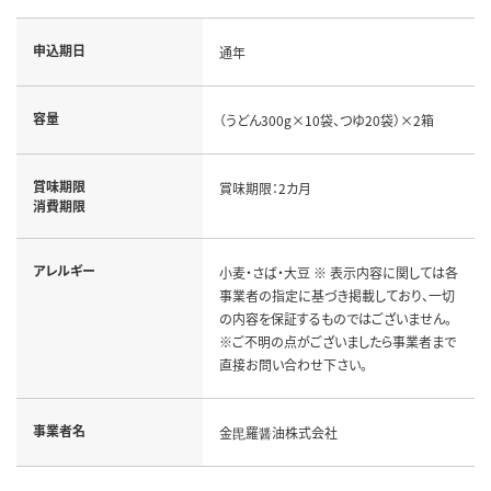
申込期日
通年
容量
（うどん300g×10袋、つゆ20袋）×2箱
賞味期限
賞味期限：2カ月
消費期限
アレルギー
小麦・さば・大豆 ※ 表示内容に関しては各
事業者の指定に基づき掲載しており、一切
の内容を保証するものではございません。
※ご不明の点がございましたら事業者まで
直接お問い合わせ下さい。
事業者名
金毘羅醤油株式会社