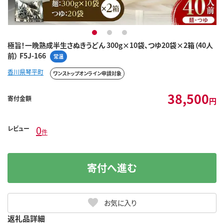
1
2
3
極旨！一晩熟成半生さぬきうどん 300g×10袋、つゆ20袋×2箱（40人
前） F5J-166
常温
香川県琴平町
ワンストップオンライン申請対象
38,500
寄付金額
円
0
レビュー
件
寄付へ進む
お気に入り
返礼品詳細