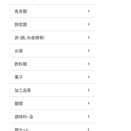
魚貝類
野菜類
卵（鶏、烏骨鶏等）
お酒
飲料類
菓子
加工品等
麺類
調味料・油
鍋セット