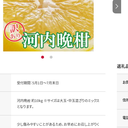
1
2
返礼
お
受付期間：5月1日～7月末日
住
河内晩柑 約10kg ※サイズは大玉・中玉混ざりのミックス
となります。
電
少し傷みやすいことがあるため､お早めにお召し上がりく