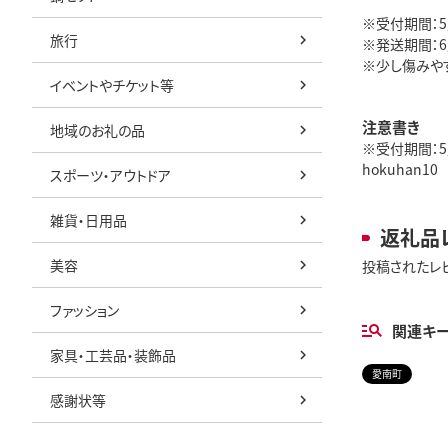
※受付期間：
旅行
※発送期間：
※少し傷みや
イベントやチケット等
注意書き
地域のお礼の品
※受付期間：5
hokuhan10
スポーツ・アウトドア
雑貨・日用品
返礼品
美容
投稿されたレ
ファッション
関連キ
家具・工芸品・装飾品
愛南町
感謝状等