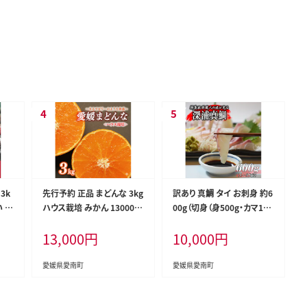
3k
先行予約 正品 まどんな 3kg
訳あり 真鯛 タイ お刺身 約6
い 規
ハウス栽培 みかん 13000円
00g（切身（身500g・カマ100
あり
愛果28号 紅まどんな 同品
g） 皮引き 柵 不揃い 小分け
13,000
円
10,000
円
お手
種 あいか アイカ 高級 人気
真空パック 新鮮 鮮魚 養殖
傷 小
ブランド 柑橘 果物 フルーツ
カマ 冷凍 魚 料理 カルパッ
 新
期間限定 産地直送 国産 農
チョ 鯛めし 鯛茶漬け 茶漬
愛媛県愛南町
愛媛県愛南町
 水揚
家直送 特産品 お取り寄せ ギ
け 切り身 柵 アラ 塩焼き 刺
 カ
フト プレゼント お歳暮 mik
身 しゃぶしゃぶ 鯛しゃぶ 祝