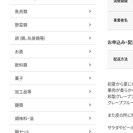
消費期限
魚貝類
事業者名
野菜類
卵（鶏、烏骨鶏等）
お申込み・配
お酒
配送方法
飲料類
菓子
初夏から夏に
果肉が柔らか
加工品等
和製グレープ
グレープフル
麺類
また皮の所に
調味料・油
サラダやピー
鍋セット