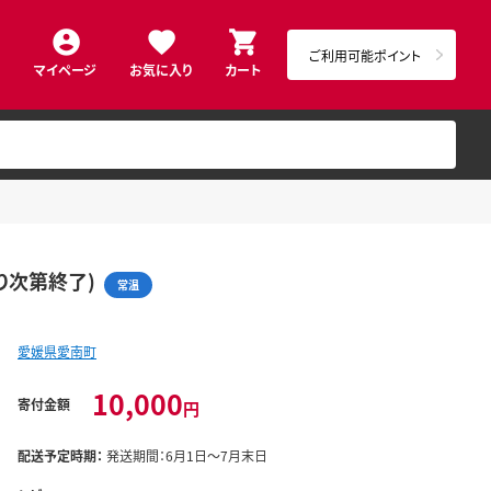
ご利用可能ポイント
マイページ
お気に入り
カート
り次第終了)
常温
愛媛県愛南町
10,000
寄付金額
円
配送予定時期：
発送期間：6月1日～7月末日