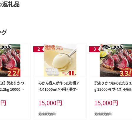
め返礼品
ング
送】 訳あり かつ
みかん職人が作った柑橘ア
訳あり かつおのたたき 3.
.2kg 10000円
イス1000ml×4種（ 夢オレ
g 15000円 サイズ 不揃
い 規格外 傷 小
ンジ ・ 愛媛みかん ・ 河内晩
格外 カツオたたき わけ
0
円
15,000
円
15,000
円
パック 新鮮 鮮魚
柑 ・ しらぬい ） みかん 柑橘
鰹たたき 鰹のたたき 旬 
国一 水揚げ タタ
アイス アイスクリーム シャ
軽 魚海鮮 魚介 父の日 
容量 ふるさと納税
ーベット ジェラート ソルベ
分け 真空 パック 個包装
愛媛県愛南町
愛媛県愛南町
と納税人気 ふるさ
お菓子 おかし デザート スイ
鮮 鮮魚 天然 鰹 四国一
オたたき ふるさと
ーツ 冷凍 冬 夏 旬 まどんな
げ 一本釣 黒潮 上り 戻り