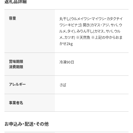
返礼品詳細
容量
丸干し(ウルメイワシ・マイワシ・カタクチイ
ワシ・キビナゴ) 開き(カマス・アジ、サバ、ウ
ルメ、タイ)、みりん干し(カマス、サバ、ウル
メ、カツオ) ※天然魚 ※上記の中からおま
かせ2kg
賞味期限
冷凍90日
消費期限
アレルギー
さば
事業者名
お申込み・配送・その他