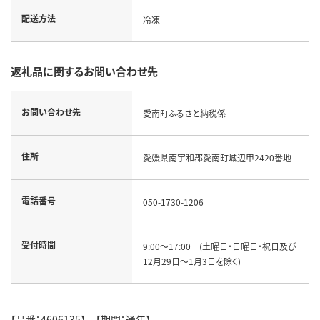
配送方法
冷凍
返礼品に関するお問い合わせ先
お問い合わせ先
愛南町ふるさと納税係
住所
愛媛県南宇和郡愛南町城辺甲2420番地
電話番号
050-1730-1206
受付時間
9:00～17:00 (土曜日・日曜日・祝日及び
12月29日～1月3日を除く)
【品番：4606135】 【期間：通年】