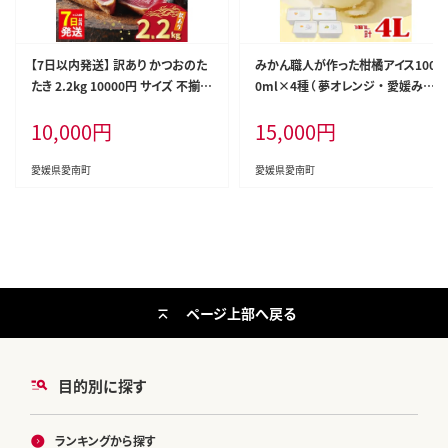
【7日以内発送】 訳あり かつおのた
みかん職人が作った柑橘アイス100
たき 2.2kg 10000円 サイズ 不揃い
0ml×4種（ 夢オレンジ ・ 愛媛みか
規格外 傷 小分け 真空 パック 新鮮
ん ・ 河内晩柑 ・ しらぬい ） みかん
10,000
円
15,000
円
鮮魚 天然 鰹 四国一 水揚げ タタキ
柑橘 アイス アイスクリーム シャー
冷凍 大容量 ふるさと納税魚 ふる
ベット ジェラート ソルベ お菓子
さと納税人気 ふるさと納税カツオ
おかし デザート スイーツ 冷凍 冬
愛媛県愛南町
愛媛県愛南町
たたき ふるさと納税 10000円 ふる
夏 旬 まどんな 愛南ゴールド 不知
さと納税冷凍 刺し身 骨なし たたき
火 デコポン みかん職人武田屋
カツオ わけあり ハマスイ 愛南町
愛媛県
ページ上部へ戻る
目的別に探す
ランキングから探す