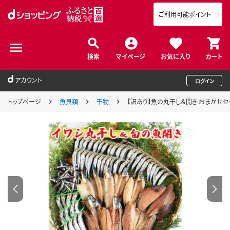
ご利用可能ポイント
検索
マイページ
お気に入り
カート
アカウント
ログイン
トップページ
魚貝類
干物
【訳あり】魚の丸干し＆開き おまかせセット