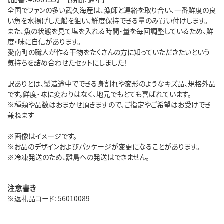
全国でファンの多い武久海産は、漁師と連絡を取り合い、一番鮮度の良
い魚を水揚げした船を狙い、鮮度保持できる量のみ買い付けします。
また、魚の状態を見て塩を入れる時間・量を毎回調整しているため、鮮
度・味に自信があります。
愛南町の職人が作る干物をたくさんの方に知っていただきたいという
気持ちを詰め合わせたセットにしました！
訳ありとは、製造途中でできる身割れや変形のようなキズ品、規格外品
です。鮮度・味に変わりはなく、地元でもとても喜ばれています。
※種類や品数はおまかせ頂きますので、ご指定やご希望はお受けでき
兼ねます
※画像はイメージです。
※お品のデザインおよびパッケージが変更になることがあります。
※冷凍発送のため、離島への発送はできません。
注意書き
※返礼品コード: 56010089