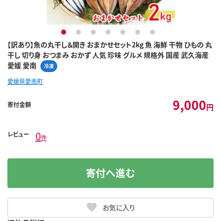
1
2
3
4
5
6
7
【訳あり】魚の丸干し＆開き おまかせセット2kg 魚 海鮮 干物 ひもの 丸
干し 切り身 おつまみ おかず 人気 珍味 グルメ 規格外 国産 武久海産
愛媛 愛南
冷凍
愛媛県愛南町
9,000
寄付金額
円
0
レビュー
件
寄付へ進む
お気に入り