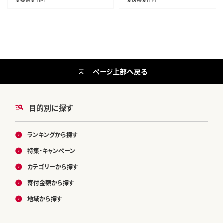
たたき ふるさと納税 10000円 ふる
夏 旬 まどんな 愛南ゴールド 不知
さと納税冷凍 刺し身 骨なし たたき
火 デコポン みかん職人武田屋
カツオ わけあり ハマスイ 愛南町
愛媛県
ページ上部へ戻る
目的別に探す
ランキングから探す
特集・キャンペーン
カテゴリーから探す
寄付金額から探す
地域から探す