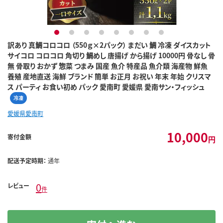
1
2
3
4
5
6
7
8
訳あり 真鯛コロコロ （550ｇ×2パック） まだい 鯛 冷凍 ダイスカット
サイコロ コロコロ 角切り 鯛めし 唐揚げ から揚げ 10000円 骨なし 骨
無 骨取り おかず 惣菜 つまみ 国産 魚介 特産品 魚介類 海産物 鮮魚
養殖 産地直送 海鮮 ブランド 簡単 お正月 お祝い 年末 年始 クリスマ
ス パーティ お食い初め パック 愛南町 愛媛県 愛南サン・フィッシュ
冷凍
愛媛県愛南町
10,000
寄付金額
円
配送予定時期：
通年
0
レビュー
件