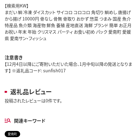
【検索用KW】
まだい 鯛 冷凍 ダイスカット サイコロ コロコロ 角切り 鯛めし 唐揚げ
から揚げ 10000円 骨なし 骨無 骨取り おかず 惣菜 つまみ 国産 魚介
特産品 魚介類 海産物 鮮魚 養殖 産地直送 海鮮 ブランド 簡単 お正月
お祝い 年末 年始 クリスマス パーティ お食い初め パック 愛南町 愛媛
県 愛南サン・フィッシュ
注意書き
【12月4日以降にご寄附いただいた場合、1月中旬以降の発送となりま
す】 ※返礼品コード: sunfish017
返礼品レビュー
投稿されたレビューは0件です。
関連キーワード
愛南町