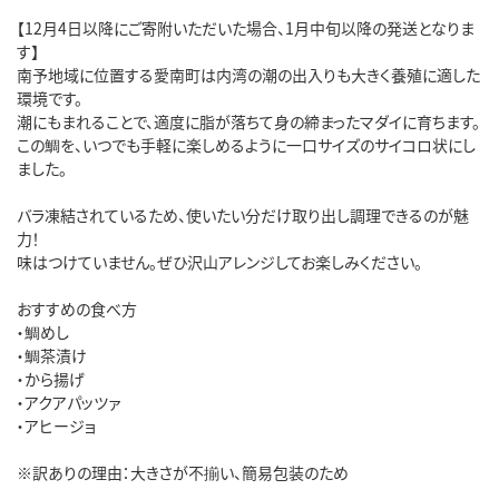
【12月4日以降にご寄附いただいた場合、1月中旬以降の発送となりま
す】
南予地域に位置する愛南町は内湾の潮の出入りも大きく養殖に適した
環境です。
潮にもまれることで、適度に脂が落ちて身の締まったマダイに育ちます。
この鯛を、いつでも手軽に楽しめるように一口サイズのサイコロ状にし
ました。
バラ凍結されているため、使いたい分だけ取り出し調理できるのが魅
力！
味はつけていません。ぜひ沢山アレンジしてお楽しみください。
おすすめの食べ方
・鯛めし
・鯛茶漬け
・から揚げ
・アクアパッツァ
・アヒージョ
※訳ありの理由：大きさが不揃い、簡易包装のため