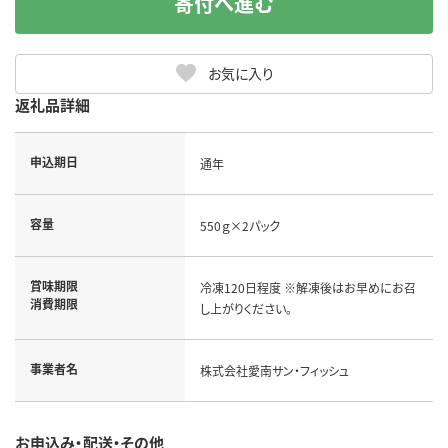
寄付へ進む
お気に入り
返礼品詳細
申込期日
通年
容量
550ｇ×2パック
賞味期限
冷凍120日程度 ※解凍後はお早めにお召
消費期限
し上がりください。
事業者名
株式会社愛南サン・フィッシュ
お申込み・配送・その他