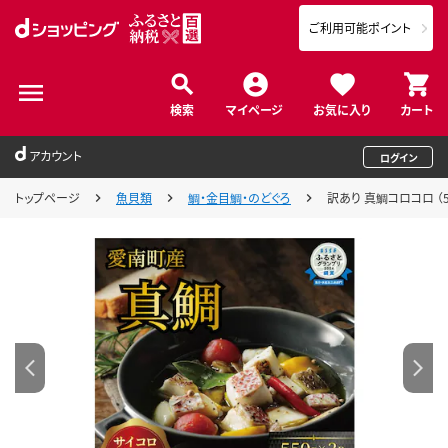
ご利用可能ポイント
検索
マイページ
お気に入り
カート
アカウント
ログイン
トップページ
魚貝類
鯛・金目鯛・のどぐろ
訳あり 真鯛コロコロ （5