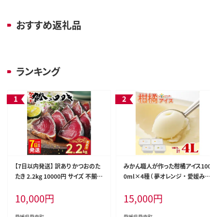
おすすめ返礼品
ランキング
【7日以内発送】 訳あり かつおのた
みかん職人が作った柑橘アイス100
たき 2.2kg 10000円 サイズ 不揃い
0ml×4種（ 夢オレンジ ・ 愛媛みか
規格外 傷 小分け 真空 パック 新鮮
ん ・ 河内晩柑 ・ しらぬい ） みかん
10,000
円
15,000
円
鮮魚 天然 鰹 四国一 水揚げ タタキ
柑橘 アイス アイスクリーム シャー
冷凍 大容量 ふるさと納税魚 ふる
ベット ジェラート ソルベ お菓子
さと納税人気 ふるさと納税カツオ
おかし デザート スイーツ 冷凍 冬
愛媛県愛南町
愛媛県愛南町