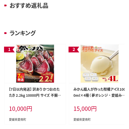
おすすめ返礼品
ランキング
【7日以内発送】 訳あり かつおのた
みかん職人が作った柑橘アイス100
たき 2.2kg 10000円 サイズ 不揃い
0ml×4種（ 夢オレンジ ・ 愛媛みか
規格外 傷 小分け 真空 パック 新鮮
ん ・ 河内晩柑 ・ しらぬい ） みかん
10,000
円
15,000
円
鮮魚 天然 鰹 四国一 水揚げ タタキ
柑橘 アイス アイスクリーム シャー
冷凍 大容量 ふるさと納税魚 ふる
ベット ジェラート ソルベ お菓子
さと納税人気 ふるさと納税カツオ
おかし デザート スイーツ 冷凍 冬
愛媛県愛南町
愛媛県愛南町
たたき ふるさと納税 10000円 ふる
夏 旬 まどんな 愛南ゴールド 不知