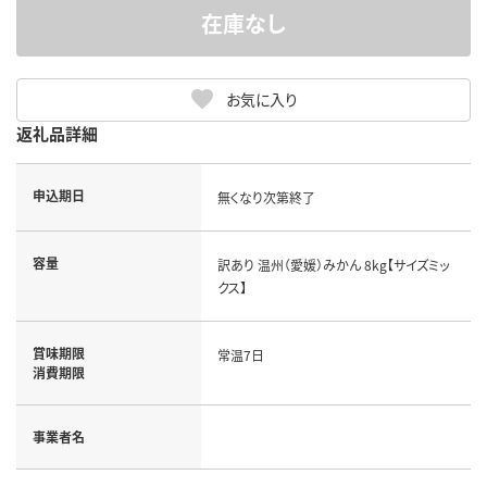
在庫なし
お気に入り
返礼品詳細
申込期日
無くなり次第終了
容量
訳あり 温州（愛媛）みかん 8kg【サイズミッ
クス】
賞味期限
常温7日
消費期限
事業者名