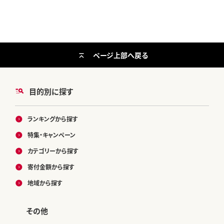
さと納税冷凍 刺し身 骨なし たたき
火 デコポン みかん職人武田屋
カツオ わけあり ハマスイ 愛南町
愛媛県
ページ上部へ戻る
目的別に探す
ランキングから探す
特集・キャンペーン
カテゴリーから探す
寄付金額から探す
地域から探す
その他