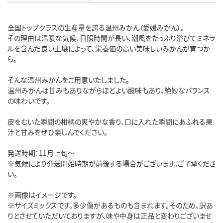
全国トップクラスの生産量を誇る温州みかん（愛媛みかん）。
その理由は温暖な気候、日照時間が長い、潮風をたっぷり浴びてミネラ
ルを含んだ良い土壌によって、栄養価の高い美味しいみかんが育つか
ら。
そんな温州みかんをご用意いたしました。
温州みかんは甘みもありながらほどよい酸味もあり、絶妙なバランス
の味わいです。
皮をむいた瞬間の柑橘の爽やかな香り、口に入れた瞬間にあふれる果
汁と甘みをぜひ楽しんでください。
発送時期：11月上旬～
※気候により発送開始時期が前後する場合がございます。ご了承くださ
い。
※画像はイメージです。
※サイズミックスです。多少傷があるものも含まれます。そのため、訳あ
りとさせていただいておりますが、味や中身は正品と変わりございませ