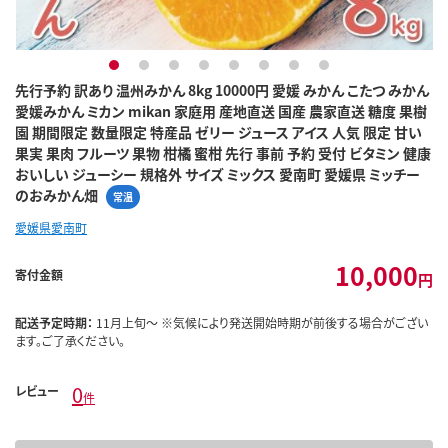
1
2
3
4
5
6
7
8
先行予約 訳あり 温州みかん 8kg 10000円 愛媛 みかん こたつ みかん
愛媛みかん ミカン mikan 家庭用 産地直送 国産 農家直送 糖度 果樹
園 期間限定 数量限定 特産品 ゼリー ジュース アイス 人気 限定 甘い
果実 果肉 フルーツ 果物 柑橘 蜜柑 先行 事前 予約 受付 ビタミン 健康
おいしい ジューシー 規格外 サイズ ミックス 愛南町 愛媛県 ミッチー
のおみかん畑
常温
愛媛県愛南町
10,000
寄付金額
円
配送予定時期：
11月上旬～ ※気候により発送開始時期が前後する場合がござい
ます。ご了承ください。
0
レビュー
件