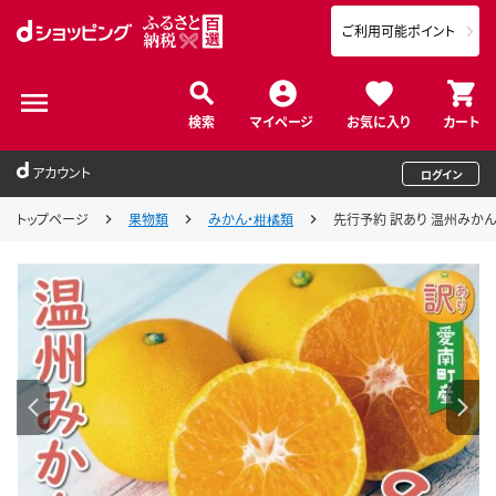
ご利用可能ポイント
検索
マイページ
お気に入り
カート
アカウント
ログイン
トップページ
果物類
みかん・柑橘類
先行予約 訳あり 温州みかん 