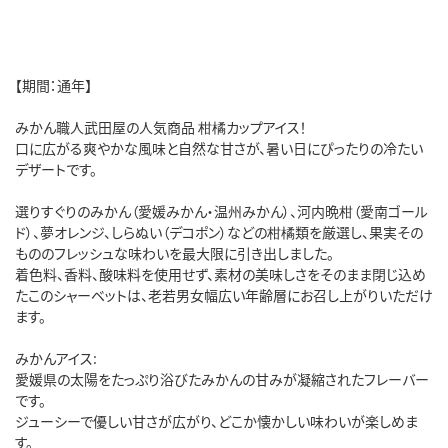
【期間：通年】
みかん職人武田屋の人気商品 柑橘カップアイス！
口に広がる爽やかな風味と自然な甘さが、暑い日にぴったりの冷たい
デザートです。
選りすぐりのみかん（愛媛みかん・温州みかん）、河内晩柑（愛南ゴール
ド）、夢オレンジ、しらぬい（デコポン）などの柑橘類を厳選し、果実その
もののフレッシュな味わいを最大限に引き出しました。
着色料、香料、酸味料を使用せず、素材の美味しさをそのまま閉じ込め
たこのシャーベットは、老若男女幅広い年齢層にお召し上がりいただけ
ます。
みかんアイス:
愛媛県の太陽をたっぷり浴びたみかんの甘みが凝縮されたフレーバー
です。
ジューシーで優しい甘さが広がり、どこか懐かしい味わいが楽しめま
す。