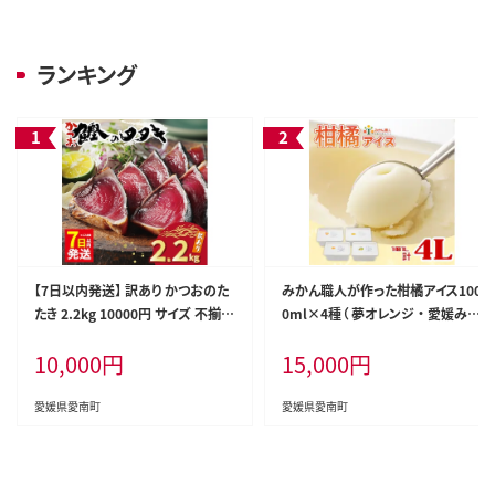
ランキング
【7日以内発送】 訳あり かつおのた
みかん職人が作った柑橘アイス100
たき 2.2kg 10000円 サイズ 不揃い
0ml×4種（ 夢オレンジ ・ 愛媛みか
規格外 傷 小分け 真空 パック 新鮮
ん ・ 河内晩柑 ・ しらぬい ） みかん
10,000
円
15,000
円
鮮魚 天然 鰹 四国一 水揚げ タタキ
柑橘 アイス アイスクリーム シャー
冷凍 大容量 ふるさと納税魚 ふる
ベット ジェラート ソルベ お菓子
さと納税人気 ふるさと納税カツオ
おかし デザート スイーツ 冷凍 冬
愛媛県愛南町
愛媛県愛南町
たたき ふるさと納税 10000円 ふる
夏 旬 まどんな 愛南ゴールド 不知
さと納税冷凍 刺し身 骨なし たたき
火 デコポン みかん職人武田屋
カツオ わけあり ハマスイ 愛南町