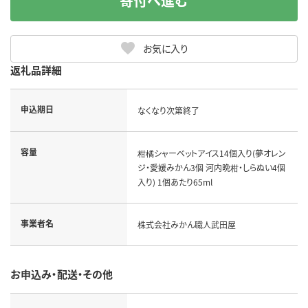
寄付へ進む
お気に入り
返礼品詳細
申込期日
なくなり次第終了
容量
柑橘シャーベットアイス14個入り(夢オレン
ジ・愛媛みかん3個 河内晩柑・しらぬい4個
入り) 1個あたり65ml
事業者名
株式会社みかん職人武田屋
お申込み・配送・その他