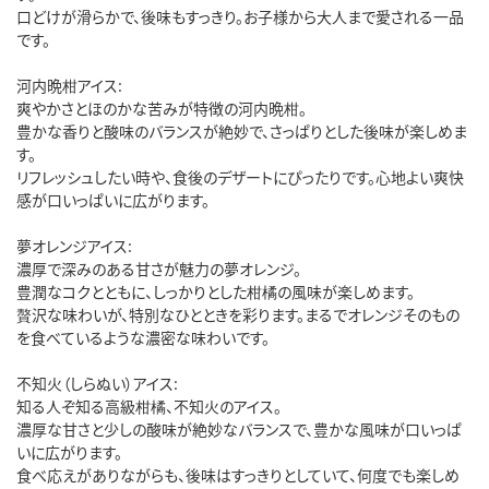
口どけが滑らかで、後味もすっきり。お子様から大人まで愛される一品
です。
河内晩柑アイス:
爽やかさとほのかな苦みが特徴の河内晩柑。
豊かな香りと酸味のバランスが絶妙で、さっぱりとした後味が楽しめま
す。
リフレッシュしたい時や、食後のデザートにぴったりです。心地よい爽快
感が口いっぱいに広がります。
夢オレンジアイス:
濃厚で深みのある甘さが魅力の夢オレンジ。
豊潤なコクとともに、しっかりとした柑橘の風味が楽しめます。
贅沢な味わいが、特別なひとときを彩ります。まるでオレンジそのもの
を食べているような濃密な味わいです。
不知火（しらぬい）アイス:
知る人ぞ知る高級柑橘、不知火のアイス。
濃厚な甘さと少しの酸味が絶妙なバランスで、豊かな風味が口いっぱ
いに広がります。
食べ応えがありながらも、後味はすっきりとしていて、何度でも楽しめ