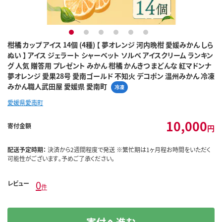
1
2
3
4
5
6
柑橘 カップ アイス 14個 (4種) 【 夢オレンジ 河内晩柑 愛媛みかん しら
ぬい 】 アイス ジェラート シャーベット ソルベ アイスクリーム ランキン
グ 人気 贈答用 プレゼント みかん 柑橘 かんきつ まどんな 紅マドンナ
夢オレンジ 愛果28号 愛南ゴールド 不知火 デコポン 温州みかん 冷凍
みかん職人武田屋 愛媛県 愛南町
冷凍
愛媛県愛南町
10,000
寄付金額
円
配送予定時期：
決済から2週間程度で発送 ※繁忙期は1ヶ月程お時間をいただく
可能性がございます｡予めご了承ください｡
0
レビュー
件