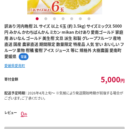
1
2
3
4
5
6
7
訳あり 河内晩柑 2L サイズ 以上 6玉 (約 3.5kg) サイズミックス 5000
円 みかん かわちばんかん ミカン mikan わけあり 愛南ゴールド 家庭
用 あいなん ゴールド 美生柑 文旦 派生 和製 グレープフルーツ 産地
直送 国産 農家直送 期間限定 数量限定 特産品 人気 甘い おいしい フ
ルーツ 果物 柑橘 蜜柑 アイス ジュース 等に 規格外 大樹農園 愛南町
愛媛県
常温
愛媛県愛南町
5,000
寄付金額
円
配送予定時期：
2026年4月上旬～ ※気候により発送開始時期が前後する場合が
ございます。ご了承ください。
0
レビュー
件