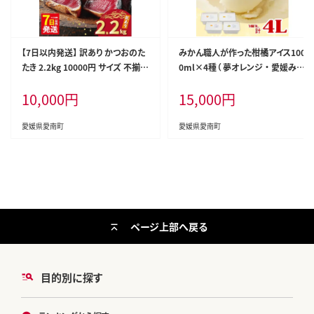
【7日以内発送】 訳あり かつおのた
みかん職人が作った柑橘アイス100
たき 2.2kg 10000円 サイズ 不揃い
0ml×4種（ 夢オレンジ ・ 愛媛みか
規格外 傷 小分け 真空 パック 新鮮
ん ・ 河内晩柑 ・ しらぬい ） みかん
10,000
円
15,000
円
鮮魚 天然 鰹 四国一 水揚げ タタキ
柑橘 アイス アイスクリーム シャー
冷凍 大容量 ふるさと納税魚 ふる
ベット ジェラート ソルベ お菓子
さと納税人気 ふるさと納税カツオ
おかし デザート スイーツ 冷凍 冬
愛媛県愛南町
愛媛県愛南町
たたき ふるさと納税 10000円 ふる
夏 旬 まどんな 愛南ゴールド 不知
さと納税冷凍 刺し身 骨なし たたき
火 デコポン みかん職人武田屋
カツオ わけあり ハマスイ 愛南町
愛媛県
ページ上部へ戻る
目的別に探す