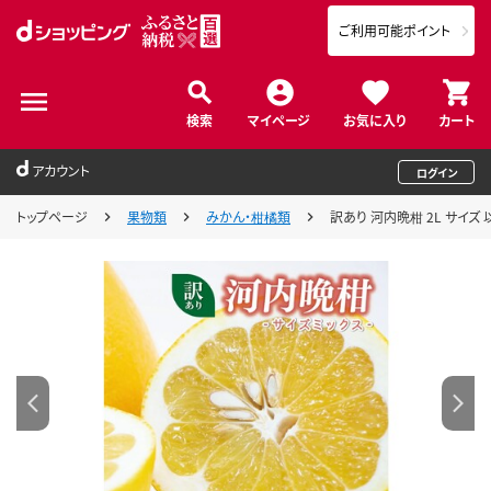
ご利用可能ポイント
検索
マイページ
お気に入り
カート
アカウント
ログイン
トップページ
果物類
みかん・柑橘類
訳あり 河内晩柑 2L サイズ 