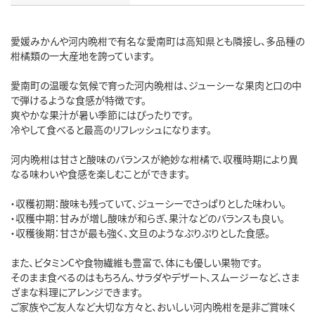
愛媛みかんや河内晩柑で有名な愛南町は高知県とも隣接し、多品種の
柑橘類の一大産地を誇っています。
愛南町の温暖な気候で育った河内晩柑は、ジューシーな果肉と口の中
で弾けるような食感が特徴です。
爽やかな果汁が暑い季節にはぴったりです。
冷やして食べると最高のリフレッシュになります。
河内晩柑は甘さと酸味のバランスが絶妙な柑橘で、収穫時期により異
なる味わいや食感を楽しむことができます。
・収穫初期：酸味も残っていて、ジューシーでさっぱりとした味わい。
・収穫中期：甘みが増し酸味が和らぎ、果汁などのバランスも良い。
・収穫後期：甘さが最も強く、文旦のようなぷりぷりとした食感。
また、ビタミンCや食物繊維も豊富で、体にも優しい果物です。
そのまま食べるのはもちろん、サラダやデザート、スムージーなど、さま
ざまな料理にアレンジできます。
ご家族やご友人など大切な方々と、おいしい河内晩柑を是非ご賞味く