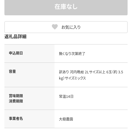
在庫なし
お気に入り
返礼品詳細
申込期日
無くなり次第終了
容量
訳あり 河内晩柑 2Lサイズ以上 6玉（約 3.5
kg）サイズミックス
賞味期限
常温14日
消費期限
事業者名
大樹農園