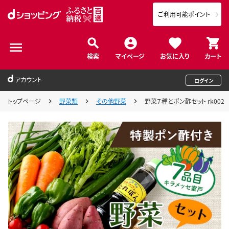
ご利用可能ポイント
検索
マイページ
お気に入り
カート
アカウント
ログイン
トップページ
野菜類
その他野菜
野菜７種とポン酢セット rk002