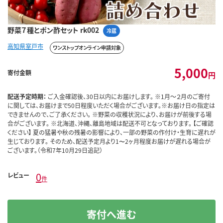
野菜７種とポン酢セット rk002
冷蔵
高知県室戸市
ワンストップオンライン申請対象
5,000
寄付金額
円
配送予定時期：
ご入金確認後、30日以内にお届けします。 ※1月～２月のご寄付
に関しては、お届けまで50日程度いただく場合がございます。※お届け日の指定は
できませんので、ご了承ください。 ※野菜の収穫状況により、お届けが前後する場
合がございます。 ※北海道、沖縄、離島地域は配送不可となっております。 【ご確認
ください】 夏の猛暑や秋の残暑の影響により、一部の野菜の作付け・生育に遅れが
生じております。 そのため、配送予定月より1〜2ヶ月程度お届けが遅れる場合が
ございます。（令和7年10月29日追記）
0
レビュー
件
寄付へ進む