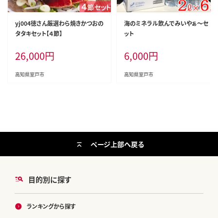
yj004徳さん厳選わら焼きかつおの
海のミネラル飲んでみいやぁ～セ
タタキセット【４節】
ット
26,000
円
6,000
円
高知県室戸市
高知県室戸市
ページ上部へ戻る
目的別に探す
ランキングから探す