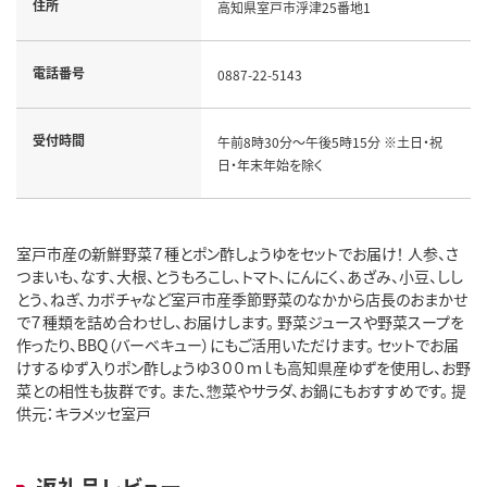
住所
高知県室戸市浮津25番地1
電話番号
0887-22-5143
受付時間
午前8時30分～午後5時15分 ※土日・祝
日・年末年始を除く
室戸市産の新鮮野菜７種とポン酢しょうゆをセットでお届け！ 人参、さ
つまいも、なす、大根、とうもろこし、トマト、にんにく、あざみ、小豆、しし
とう、ねぎ、カボチャなど室戸市産季節野菜のなかから店長のおまかせ
で７種類を詰め合わせし、お届けします。 野菜ジュースや野菜スープを
作ったり、BBQ（バーベキュー）にもご活用いただけます。 セットでお届
けするゆず入りポン酢しょうゆ３００ｍｌも高知県産ゆずを使用し、お野
菜との相性も抜群です。 また、惣菜やサラダ、お鍋にもおすすめです。 提
供元：キラメッセ室戸