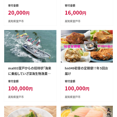
製たれ付き】
寄付金額
寄付金額
20,000
16,000
円
円
高知県室戸市
高知県室戸市
ma003室戸からの招待状「海来
hn049初音の定期便！！年５回お
に乗船していざ深海生物漁業体
届け
験」試食付
寄付金額
寄付金額
100,000
100,000
円
円
高知県室戸市
高知県室戸市