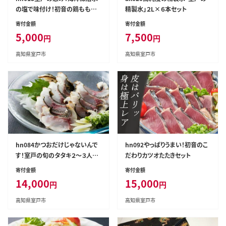
の塩で味付け！初音の鶏もも肉
精製水」２L×６本セット
からあげ【１本】
寄付金額
寄付金額
5,000
7,500
円
円
高知県室戸市
高知県室戸市
hn084かつおだけじゃないんで
hn092やっぱりうまい！初音のこ
す！室戸の旬のタタキ２～３人前
だわりカツオたたきセット
【特製たれ付き】
寄付金額
寄付金額
14,000
15,000
円
円
高知県室戸市
高知県室戸市