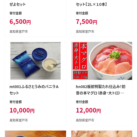
ぜよセット
セット【２Ｌ×１０本】
寄付金額
寄付金額
6,500
7,500
円
円
高知県室戸市
高知県室戸市
mt001ふるさとうみのバニラＡ
hn082板前特製たれ仕込み！初
セット
音の本マグロ（赤身・大トロ）漬
け丼
寄付金額
寄付金額
10,000
12,000
円
円
高知県室戸市
高知県室戸市