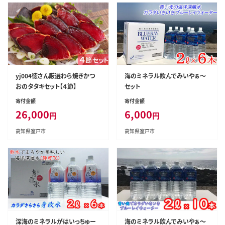
yj004徳さん厳選わら焼きかつ
海のミネラル飲んでみいやぁ～
おのタタキセット【４節】
セット
寄付金額
寄付金額
26,000
6,000
円
円
高知県室戸市
高知県室戸市
深海のミネラルがはいっちゅー
海のミネラル飲んでみいやぁ～