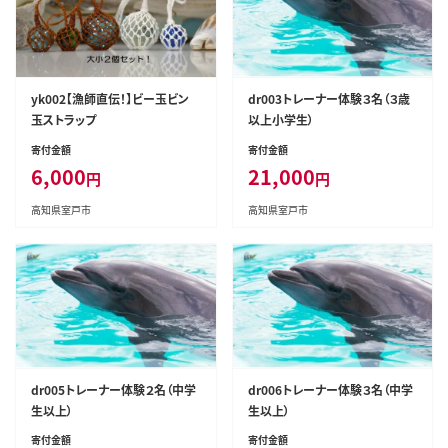
yk002【漁師直伝！】ビー玉ビン
dr003トレーナー体験３名（３歳
玉ストラップ
以上小学生）
寄付金額
寄付金額
6,000
21,000
円
円
高知県室戸市
高知県室戸市
dr005トレーナー体験２名（中学
dr006トレーナー体験３名（中学
生以上）
生以上）
寄付金額
寄付金額