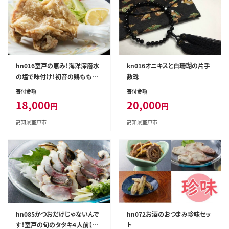
hn016室戸の恵み！海洋深層水
kn016オニキスと白珊瑚の片手
の塩で味付け！初音の鶏もも肉
数珠
からあげ【４本】
寄付金額
寄付金額
18,000
20,000
円
円
高知県室戸市
高知県室戸市
hn085かつおだけじゃないんで
hn072お酒のおつまみ珍味セッ
す！室戸の旬のタタキ４人前【特
ト