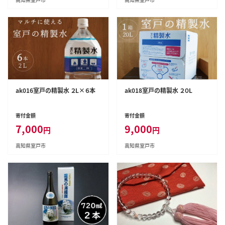
ak016室戸の精製水 ２L×６本
ak018室戸の精製水 ２０L
寄付金額
寄付金額
7,000
9,000
円
円
高知県室戸市
高知県室戸市