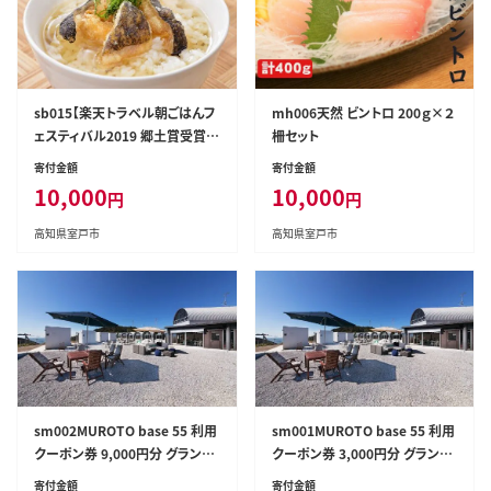
sb015【楽天トラベル朝ごはんフ
mh006天然 ビントロ 200ｇ×２
ェスティバル2019 郷土賞受賞】
柵セット
ウツボの土佐茶漬け[4食分]
寄付金額
寄付金額
10,000
10,000
円
円
高知県室戸市
高知県室戸市
sm002MUROTO base 55 利用
sm001MUROTO base 55 利用
クーポン券 9,000円分 グランピ
クーポン券 3,000円分 グランピ
ング
ング
寄付金額
寄付金額