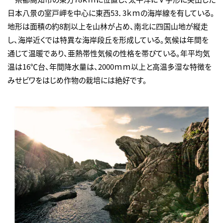
日本八景の室戸岬を中心に東西53．3ｋｍの海岸線を有している。
地形は面積の約8割以上を山林が占め、南北に四国山地が縦走
し、海岸近くでは特異な海岸段丘を形成している。気候は年間を
通じて温暖であり、亜熱帯性気候の性格を帯びている。年平均気
温は16℃台、年間降水量は、2000ｍｍ以上と高温多湿な特徴を
みせビワをはじめ作物の栽培には絶好です。