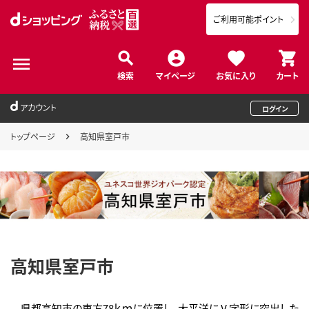
ご利用可能ポイント
検索
マイページ
お気に入り
カート
アカウント
ログイン
トップページ
高知県室戸市
高知県室戸市
県都高知市の東方78ｋｍに位置し、太平洋にⅤ字形に突出した