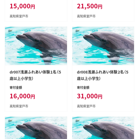
15,000
21,500
円
円
高知県室戸市
高知県室戸市
dr007浅瀬ふれあい体験１名（５
dr008浅瀬ふれあい体験２名（５
歳以上小学生）
歳以上小学生）
寄付金額
寄付金額
16,000
31,000
円
円
高知県室戸市
高知県室戸市