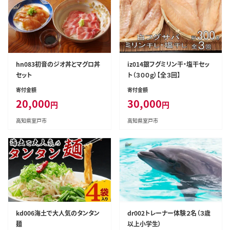
hn083初音のジオ丼とマグロ丼
iz014銀フグミリン干・塩干セッ
セット
ト（３００ｇ）【全３回】
寄付金額
寄付金額
20,000
30,000
円
円
高知県室戸市
高知県室戸市
kd006海土で大人気のタンタン
dr002トレーナー体験２名（３歳
麺
以上小学生）