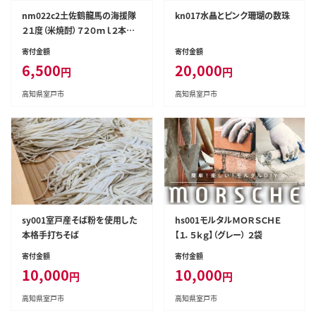
nm022c2土佐鶴龍馬の海援隊
kn017水晶とピンク珊瑚の数珠
２１度（米焼酎）７２０ｍｌ２本セッ
ト
寄付金額
寄付金額
6,500
20,000
円
円
高知県室戸市
高知県室戸市
sy001室戸産そば粉を使用した
hs001モルタルＭＯＲＳＣＨＥ
本格手打ちそば
【１．５ｋｇ】（グレー） ２袋
寄付金額
寄付金額
10,000
10,000
円
円
高知県室戸市
高知県室戸市