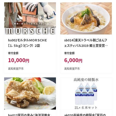
hs002モルタルＭＯＲＳＣＨＥ
sb014【楽天トラベル朝ごはんフ
【１．５ｋｇ】（ピンク） ２袋
ェスティバル2019 郷土賞受賞】
ウツボの土佐茶漬け[2食分]
寄付金額
寄付金額
10,000
6,000
円
円
高知県室戸市
高知県室戸市
hn013室戸の恵み！海洋深層水
ak020高純度の精製水「室戸の