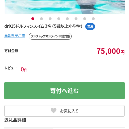
1
2
3
4
5
6
7
8
dr015ドルフィンスイム３名（５歳以上小学生）
常温
高知県室戸市
ワンストップオンライン申請対象
75,000
寄付金額
円
0
レビュー
件
寄付へ進む
お気に入り
返礼品詳細