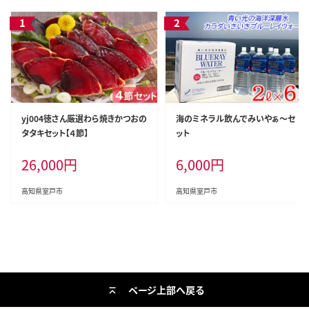
yj004徳さん厳選わら焼きかつおの
海のミネラル飲んでみいやぁ～セ
タタキセット【４節】
ット
26,000
円
6,000
円
高知県室戸市
高知県室戸市
ページ上部へ戻る