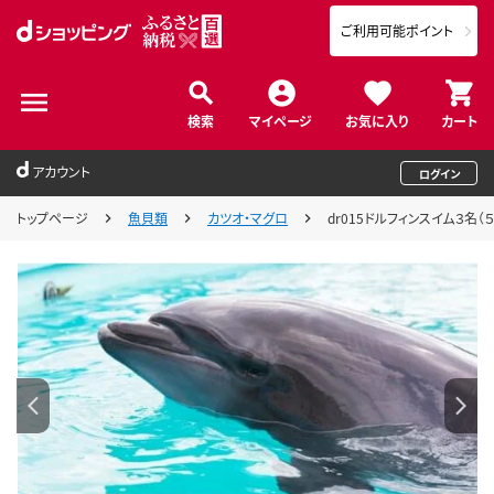
ご利用可能ポイント
検索
マイページ
お気に入り
カート
アカウント
ログイン
トップページ
魚貝類
カツオ・マグロ
dr015ドルフィンスイム３名