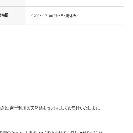
付時間
9：00〜17：00（土・日・祝休み）
と、奈半利川の天然鮎をセットにしてお届けいたします。
家製のたれと、山椒をたっぷりとかけてお召し上がりください。