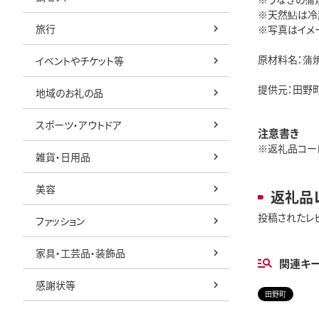
※天然鮎は冷
旅行
※写真はイメ
原材料名：蒲焼
イベントやチケット等
提供元：田野
地域のお礼の品
スポーツ・アウトドア
注意書き
※返礼品コード:
雑貨・日用品
美容
返礼品
投稿されたレ
ファッション
家具・工芸品・装飾品
関連キ
感謝状等
田野町