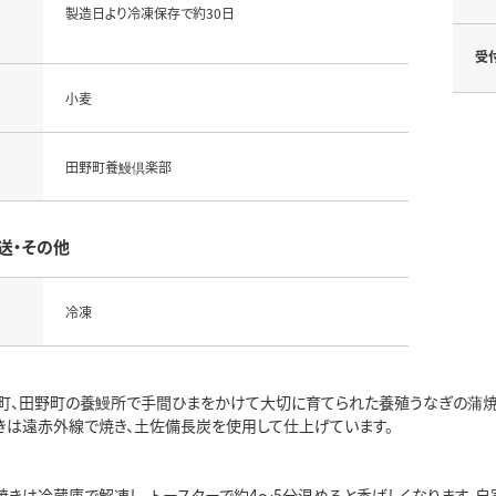
製造日より冷凍保存で約30日
受
小麦
田野町養鰻倶楽部
送・その他
冷凍
町、田野町の養鰻所で手間ひまをかけて大切に育てられた養殖うなぎの蒲焼き
きは遠赤外線で焼き、土佐備長炭を使用して仕上げています。
焼きは冷蔵庫で解凍し、トースターで約4～5分温めると香ばしくなります。自