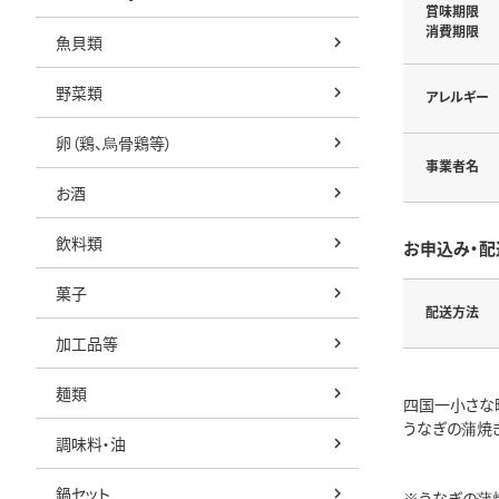
賞味期限
消費期限
魚貝類
野菜類
アレルギー
卵（鶏、烏骨鶏等）
事業者名
お酒
飲料類
お申込み・配
菓子
配送方法
加工品等
麺類
四国一小さな
うなぎの蒲焼
調味料・油
鍋セット
※うなぎの蒲