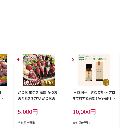
期
かつお 藁焼き 高知 かつお
〜 四国一小さなまち 〜 アロ
★
のたたき 訳アリ かつおのタ
マで旅する高知！ 室戸岬 10
き
タキ 訳あり 鰹のたたき 高知
0％ 天然精油成分 帆南 オリ
5,000
円
10,000
円
ｋｇ
400g 冷凍 タレ おろし生姜
ジナルブレンド エッセンシャ
柚塩付き セット 藁焼き鰹た
ルオイル 精油 5ml アロマ
たき 本場 たたき かつお カツ
オイル 天然 精油 美容 健康
高知県田野町
高知県田野町
オのタタキ カツオ 藁焼き 高
癒し