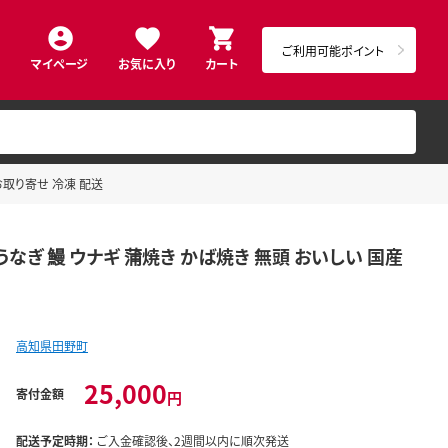
ご利用可能ポイント
マイページ
お気に入り
カート
お取り寄せ 冷凍 配送
ぎ 鰻 ウナギ 蒲焼き かば焼き 無頭 おいしい 国産
高知県田野町
25,000
寄付金額
円
配送予定時期：
ご入金確認後、2週間以内に順次発送