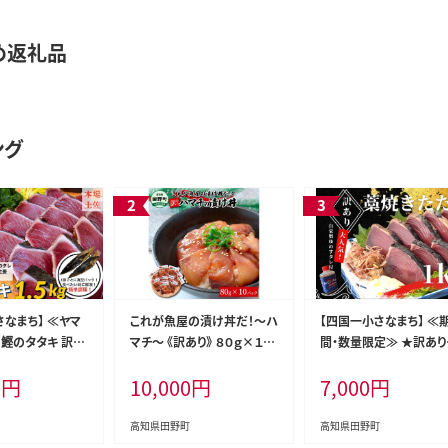
め返礼品
ング
さなまち】 ≪ヤマ
これが魚屋の漬け丼だ！～ハ
【四国一小さなまち】 ≪
知鰹のタタキ 訳あ
マチ～ 《訳あり》 ８０ｇ×１０
間・数量限定≫ ★訳あり
（冷凍） タレ・おろし
P ハマチ はまち 漬け丼 漬け
高知県産カツオのわら焼
0
円
10,000
円
7,000
円
付き
どんぶり 丼 10パック 海鮮
タタキ（自家製タレ付）１
魚 真空パック 個食 個包装
冷凍 配送 訳あり 規格外 不
高知県田野町
高知県田野町
揃い