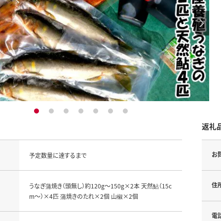
1
2
3
4
5
6
7
返礼
お
予定数量に達するまで
住
うなぎ蒲焼き（頭無し）約120g～150g×2本 天然鮎（15c
m～）×4匹 蒲焼きのたれ×2個 山椒×2個
電