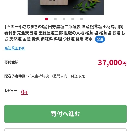
1
2
3
4
5
【四国一小さなまちの塩】田野屋塩二郎謹製 国産松茸塩 40g 専用陶
器付き 完全天日塩 田野屋塩二郎 世羅の大地 松茸 塩 松茸塩 お塩 し
お 天然塩 国産 贅沢 調味料 料理 つけ塩 食用 海水
常温
高知県田野町
37,000
寄付金額
円
配送予定時期：
ご入金確認後、３週間以内に発送予定
0
レビュー
件
寄付へ進む