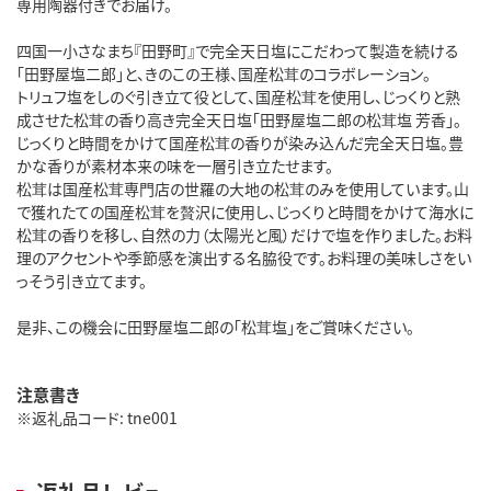
専用陶器付きでお届け。
四国一小さなまち『田野町』で完全天日塩にこだわって製造を続ける
「田野屋塩二郎」と、きのこの王様、国産松茸のコラボレーション。
トリュフ塩をしのぐ引き立て役として、国産松茸を使用し、じっくりと熟
成させた松茸の香り高き完全天日塩「田野屋塩二郎の松茸塩 芳香」。
じっくりと時間をかけて国産松茸の香りが染み込んだ完全天日塩。豊
かな香りが素材本来の味を一層引き立たせます。
松茸は国産松茸専門店の世羅の大地の松茸のみを使用しています。山
で獲れたての国産松茸を贅沢に使用し、じっくりと時間をかけて海水に
松茸の香りを移し、自然の力（太陽光と風）だけで塩を作りました。お料
理のアクセントや季節感を演出する名脇役です。お料理の美味しさをい
っそう引き立てます。
是非、この機会に田野屋塩二郎の「松茸塩」をご賞味ください。
注意書き
※返礼品コード: tne001