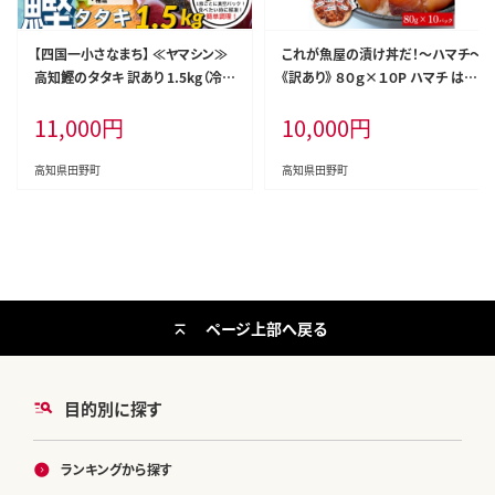
【四国一小さなまち】 ≪ヤマシン≫
これが魚屋の漬け丼だ！～ハマチ～
高知鰹のタタキ 訳あり 1.5kg（冷
《訳あり》 ８０ｇ×１０P ハマチ はま
凍） タレ・おろし生姜・柚塩付き
ち 漬け丼 漬け どんぶり 丼 10パッ
11,000
円
10,000
円
ク 海鮮 魚 真空パック 個食 個包装
冷凍 配送 訳あり 規格外 不揃い
高知県田野町
高知県田野町
ページ上部へ戻る
目的別に探す
ランキングから探す