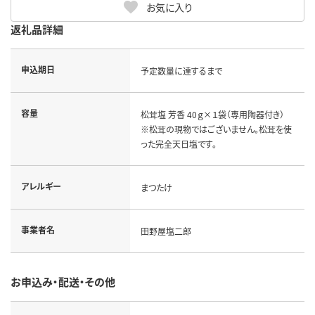
お気に入り
返礼品詳細
申込期日
予定数量に達するまで
容量
松茸塩 芳香 40ｇ×１袋（専用陶器付き）
※松茸の現物ではございません。松茸を使
った完全天日塩です。
アレルギー
まつたけ
事業者名
田野屋塩二郎
お申込み・配送・その他