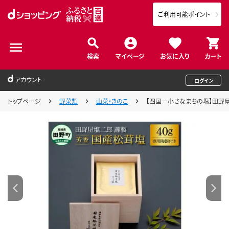
ご利用可能ポイント
検索
マイページ
お気に入り
カート
アカウント
ログイン
トップページ
野菜類
山菜・きのこ
【四国一小さなまちの塩】田野屋塩