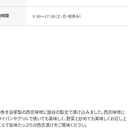
付時間
9：00〜17：00（土・日・祝休み）
類の魚を自家製の西京味噌に独自の製法で漬け込みました。西京味噌に
ライパンやグリルで焼いても美味しく、野菜と炒めても美味しくお召し上
くらで旨味たっぷりの西京漬けをご賞味ください。