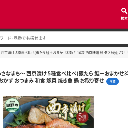
検索
京漬け 5種食べ比べ(銀たら 鮭＋おまかせ3種) 計10袋 西京味噌 鱈 タラ 秋鮭 さけ サ
さなまち～ 西京漬け 5種食べ比べ(銀たら 鮭＋おまかせ3種) 
おかず おつまみ 和食 惣菜 焼き魚 鍋 お取り寄せ
冷凍