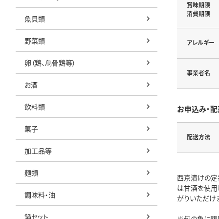
賞味期限
消費期限
魚貝類
野菜類
アレルギー
卵（鶏、烏骨鶏等）
事業者名
お酒
飲料類
お申込み・配
菓子
配送方法
加工品等
麺類
西京漬けの定
は甘酒を使用
調味料・油
がりいただけ
鍋セット
※旬の魚に関