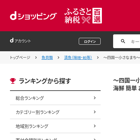
アカウント
ログイン
トップページ
魚貝類
漬魚（味噌・粕等）
～四国一小さなまち～ 西
～四国一小
ランキングから探す
海鮮 簡単 
総合ランキング
カテゴリー別ランキング
地域別ランキング
寄付金額別ランキング