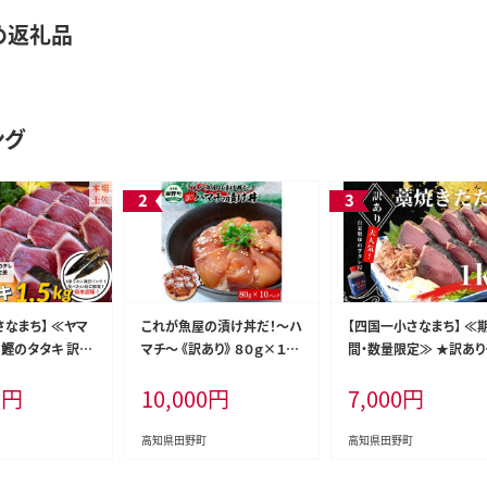
め返礼品
ング
さなまち】 ≪ヤマ
これが魚屋の漬け丼だ！～ハ
【四国一小さなまち】 ≪
知鰹のタタキ 訳あ
マチ～ 《訳あり》 ８０ｇ×１０
間・数量限定≫ ★訳あり
（冷凍） タレ・おろし
P ハマチ はまち 漬け丼 漬け
高知県産カツオのわら焼
0
円
10,000
円
7,000
円
付き
どんぶり 丼 10パック 海鮮
タタキ（自家製タレ付）１
魚 真空パック 個食 個包装
冷凍 配送 訳あり 規格外 不
高知県田野町
高知県田野町
揃い