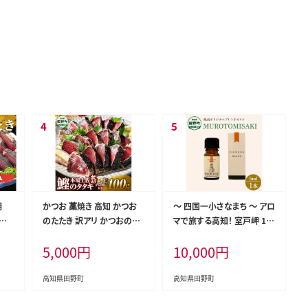
期
かつお 藁焼き 高知 かつお
〜 四国一小さなまち 〜 アロ
★
のたたき 訳アリ かつおのタ
マで旅する高知！ 室戸岬 10
き
タキ 訳あり 鰹のたたき 高知
0％ 天然精油成分 帆南 オリ
5,000
円
10,000
円
ｋｇ
400g 冷凍 タレ おろし生姜
ジナルブレンド エッセンシャ
柚塩付き セット 藁焼き鰹た
ルオイル 精油 5ml アロマ
たき 本場 たたき かつお カツ
オイル 天然 精油 美容 健康
高知県田野町
高知県田野町
オのタタキ カツオ 藁焼き 高
癒し
知 規格外 不揃い 傷 人気 海