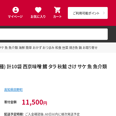
ご利用可能ポイント
マイページ
お気に入り
カート
ケ 魚 魚介類 海鮮 簡単 おかず おつまみ 和食 惣菜 焼き魚 鍋 お取り寄せ
計10袋 西京味噌 鱈 タラ 秋鮭 さけ サケ 魚 魚介類
高知県田野町
11,500
寄付金額
円
配送予定時期：
ご入金確認後、60日以内に順次発送予定