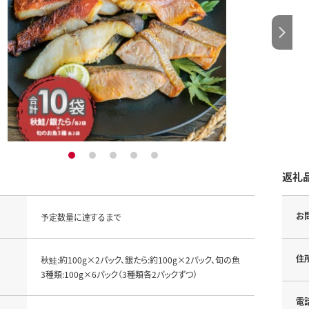
1
2
3
4
5
返礼
お
予定数量に達するまで
住
秋鮭:約100g×2パック、銀たら:約100g×2パック、旬の魚
3種類:100g×6パック（3種類各2パックずつ）
電