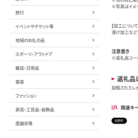
※写真はイメ
旅行
【加工について
イベントやチケット等
漬け加工など
地域のお礼の品
注意書き
スポーツ・アウトドア
※返礼品コード:
雑貨・日用品
返礼品
美容
投稿されたレ
ファッション
関連キ
家具・工芸品・装飾品
田野町
感謝状等