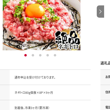
1
2
3
4
5
返礼
お
通年申込を受け付けております。
住
ネギトロ80g個食×8P×9ヶ月
電
到着後、冷凍3ヶ月（要冷凍）