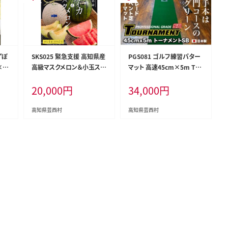
ずぽ
SKS025 緊急支援 高知県産
PGS081 ゴルフ練習パター
×2
高級マスクメロン＆小玉スイ
マット 高速45cm×5m TO
柚子
カセット〈南国市共通返礼
URNAMENT-SB（トーナメン
20,000
円
34,000
円
 お
品〉 【1月～3月は気候温度
トSB）と練習用具（距離感マ
冷奴
不安定の為出荷不可となり
スターカップ、まっすぐぱっ
シン
ます。】
と、トレーニングリング付き）
高知県芸西村
高知県芸西村
【TOSACC2019】〈高知市共
通返礼品〉