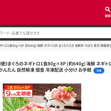
検索
トロ1食80g×8P (約640g）海鮮 ネギトロ丼 まぐろたたき 海鮮丼 そぼろ 寿司 軍艦
便》まぐろのネギトロ1食80g×8P (約640g）海鮮 ネギ
 かんたん 自然解凍 個食 冷凍配送 小分け お手軽
冷凍