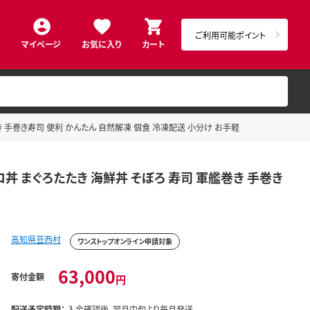
ご利用可能ポイント
マイページ
お気に入り
カート
巻き 手巻き寿司 便利 かんたん 自然解凍 個食 冷凍配送 小分け お手軽
トロ丼 まぐろたたき 海鮮丼 そぼろ 寿司 軍艦巻き 手巻き
高知県芸西村
ワンストップオンライン申請対象
63,000
寄付金額
円
配送予定時期：
入金確認後、翌月中旬より毎月発送