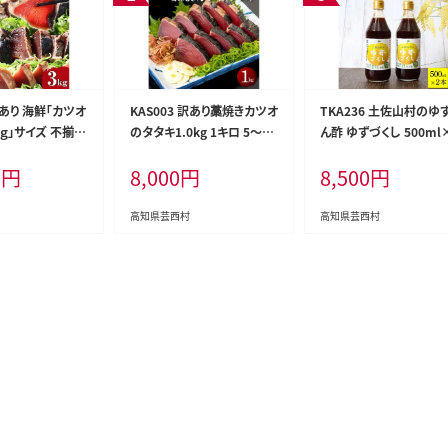
 訳あり 海鮮「カツオ
KAS003 訳あり藁焼きカツオ
TKA236 土佐山村のゆ
ｋｇ」サイズ 不揃い
のタタキ1.0kg 1キロ 5～6
ん酢 ゆずづくし 500ml
 人気 故郷納税
人前 タレ付き ゆずの酢 鰹
本 ポン酢 ポンズ ゆず 
0
円
8,000
円
8,500
円
 本気の感謝品 今
藁焼き カツオ たたき 鰹のた
調味料 さっぱり 美味しい
のたたき 自慢 カ
たき かつおのたたき カツオ
いしい 鍋 しゃぶしゃぶ 
キ かつおのタタ
のたたき 鰹のタタキ かつお
魚料理 蒸し料理 ドレッ
高知県芸西村
高知県芸西村
訳
刺身 訳アリ ワケあり
グ セット