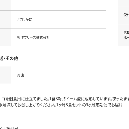
受
えび、かに
お
興洋フリーズ株式会社
ホ
送・その他
冷凍
トロを個食用に仕立てました。1食80gのドーム型に成形しています。凍ったま
水解凍してお召し上がりください。1ヶ月8食セットの9ヶ月定期便でお届け
t266kyf