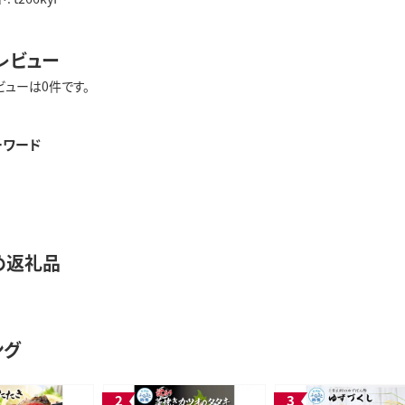
レビュー
ビューは0件です。
ーワード
め返礼品
ング