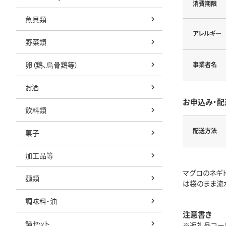
消費期限
魚貝類
アレルギー
野菜類
卵（鶏、烏骨鶏等）
事業者名
お酒
お申込み・配
飲料類
配送方法
菓子
加工品等
マグロのネギ
麺類
は袋のまま流
調味料・油
注意書き
鍋セット
※返礼品コード: 